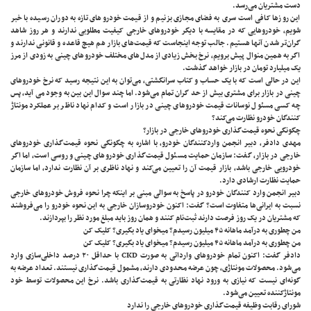
دست مشتریان می‌رسد.
این روزها کافی است سری به فضای مجازی بزنیم و از قیمت خودروهای تازه به دوران رسیده با خبر
شویم، خودروهایی که در مقایسه با دیگر خودرو‌های خارجی کیفیت مطلوبی ندارند و هر روز شاهد
گران‌تر شدن آنها هستیم. جالب توجه اینجاست که قیمت‌های بازار هم هیچ قاعده و قانونی ندارند و
اگر به همین منوال پیش برویم، نرخ بخش زیادی از مدل‌های مختلف خودرو‌های چینی به زودی از مرز
یک میلیارد تومان در بازار خواهد گذشت.
این در حالی است که با یک حساب و کتاب سرانگشتی، می‌توان به این نتیجه رسید که نرخ خودرو‌های
چینی در بازار برای مشتری بیش از حد گران تمام می‌شود. اما چند سوال این بین به وجود می آید، پس
چه کسی مسئول نوسانات قیمت خودرو‌های چینی در بازار است و کدام نهاد ناظر بر عملکرد مونتاژ
کنندگان خودرو نظارت می‌کند؟
چگونگی نحوه قیمت‌گذاری خودروهای خارجی در بازار؟
مهدی دادفر، دبیر انجمن واردکنندگان خودرو، با اشاره به چگونگی نحوه قیمت‌گذاری خودروهای
خارجی در بازار، گفت: سازمان حمایت مسئول قیمت‌گذاری خودروهای چینی و روسی است، اما اگر
خودرویی خارجی باشد، بازار قیمت آن را تعیین می‌کند و نهاد ناظری بر آن نظارت ندارد، اما سازمان
حمایت نظارت ارشادی دارد.
دبیر انجمن وارد کنندگان خودرو در پاسخ به سوالی مبنی بر اینکه چرا نحوه فروش خودروهای خارجی
نسبت به ایرانی‌ها متفاوت است؟ گفت: اکنون خودروسازان خارجی به این نحوه خودرو را می‌فروشند
که مشتریان در یک روز فرصت دارند ثبت‌نام کنند و همان روز باید مبلغ مورد نظر را بپردازند.
من چطوری به درآمد ماهانه ۴۵ میلیون رسیدم؟ میخوای یاد بگیری؟ کلیک کن
من چطوری به درآمد ماهانه ۴۵ میلیون رسیدم؟ میخوای یاد بگیری؟ کلیک کن
دادفر گفت: اکنون تمام خودروهای وارداتی به صورت CKD با حداقل ۲۰ درصد داخلی‌سازی وارد
می‌شود. محصولات مونتاژی، چون عرضه محدودی دارند، مشمول قیمت‌گذاری نیستند. تعداد عرضه به
گونه‌ای نیست که نیازی به ورود نهاد نظارتی به قیمت‌گذاری باشد. نرخ این محصولات توسط خود
مونتاژکننده تعیین می‌شود.
شورای رقابت وظیفه قیمت‌گذاری خودروهای خارجی را ندارد