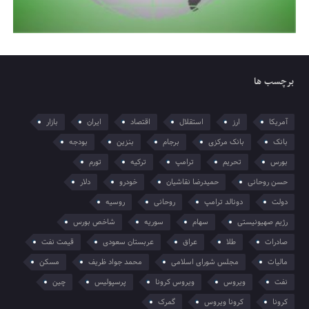
برچسب ها
آمریکا
ارز
استقلال
اقتصاد
ایران
بازار
بانک
بانک مرکزی
برجام
بنزین
بودجه
بورس
تحریم
ترامپ
ترکیه
تورم
حسن روحانی
حمیدرضا نقاشیان
خودرو
دلار
دولت
دونالد ترامپ
روحانی
روسیه
رژیم صهیونیستی
سهام
سوریه
شاخص بورس
صادرات
طلا
عراق
عربستان سعودی
قیمت نفت
مالیات
مجلس شورای اسلامی
محمد جواد ظریف
مسکن
نفت
ویروس
ویروس کرونا
پرسپولیس
چین
کرونا
کرونا ویروس
گمرک