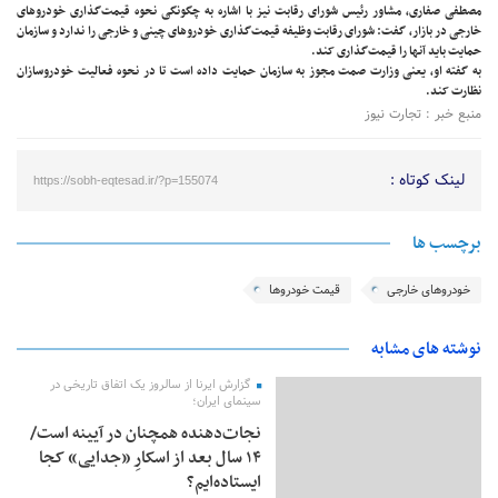
مصطفی صفاری، مشاور رئیس شورای رقابت نیز با اشاره به چگونگی نحوه قیمت‌گذاری خودروهای
خارجی در بازار، گفت: شورای رقابت وظیفه قیمت‌گذاری خودروهای چینی و خارجی را ندارد و سازمان
حمایت باید آنها را قیمت‌گذاری کند.
به گفته او، یعنی وزارت صمت مجوز به سازمان حمایت داده است تا در نحوه فعالیت خودروسازان
نظارت کند.
منبع خبر : تجارت نیوز
لینک کوتاه :
https://sobh-eqtesad.ir/?p=155074
برچسب ها
خودروهای خارجی
قیمت خودروها
نوشته های مشابه
گزارش ایرنا از سالروز یک اتفاق تاریخی در
سینمای ایران؛
نجات‌دهنده‌ همچنان در آیینه است/
۱۴ سال بعد از اسکارِ «جدایی» کجا
ایستاده‌ایم؟