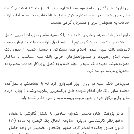
وی افزود: با برگزاری مجامع موسسه اعتباری کوثر، از روز پنجشنبه ششم آذرماه
سال جاری شعب موسسه اعتباری کوثر سابق با تابلوهای بانک سپه آماده ارائه
خدمات به هموطنان عزیز و مشتریان گرامی هستند.
طبق اعلام بانک سپه، چغازردی ادامه داد: بانک سپه تمامی تمهیدات اجرایی شامل
عملیات حوزه شعب، به ‌کارگیری نرم‌افزار واسط برای ارائه خدمات مشتریان، نصب
تابلوهای بانک سپه، صدور احکام کلیه مسئولان و پرسنل شعب از سوی بانک
سپه، ابلاغ راهبردها و دستورالعمل‌های اجرایی بانک سپه متناسب با ساختار
مصوب هیئت‌ مدیره بانک سپه را انجام داده و به فضل پروردگار خدمات مطلوب به
مشتریان عرضه خواهد کرد.
مدیرعامل بانک سپه در پایان ابراز امیدواری کرد که با هماهنگی به‌عمل‌آمده
مجامع سایر بانک‌های ادغام شونده طبق برنامه‌ریزی زمان‌بندی‌شده تا پایان آذرماه
سال جاری برگزار شود و بدین ترتیب پرونده مهم و ملی ادغام خاتمه یابد.
مرکز پژوهش های مجلس شورای اسلامی با انتشار گزارشی با عنوان
«اظهارنظر کارشناسی درباره: «لایحه الحاق یک تبصره به ماده (۱۴)
قانون صدور چک»» اعلام کرد: صدور چک‌های تضمینی در وجه حامل