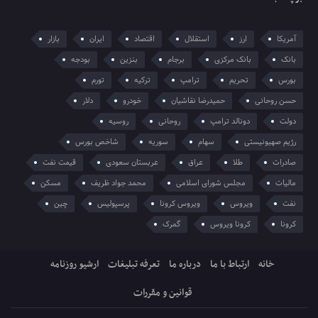
آمریکا
ارز
استقلال
اقتصاد
ایران
بازار
بانک
بانک مرکزی
برجام
بنزین
بودجه
بورس
تحریم
ترامپ
ترکیه
تورم
حسن روحانی
حمیدرضا نقاشیان
خودرو
دلار
دولت
دونالد ترامپ
روحانی
روسیه
رژیم صهیونیستی
سهام
سوریه
شاخص بورس
صادرات
طلا
عراق
عربستان سعودی
قیمت نفت
مالیات
مجلس شورای اسلامی
محمد جواد ظریف
مسکن
نفت
ویروس
ویروس کرونا
پرسپولیس
چین
کرونا
کرونا ویروس
گمرک
خانه
ارتباط با ما
درباره ما
تعرفه تبلیغات
ارشیو روزنامه
قوانین و مقررات