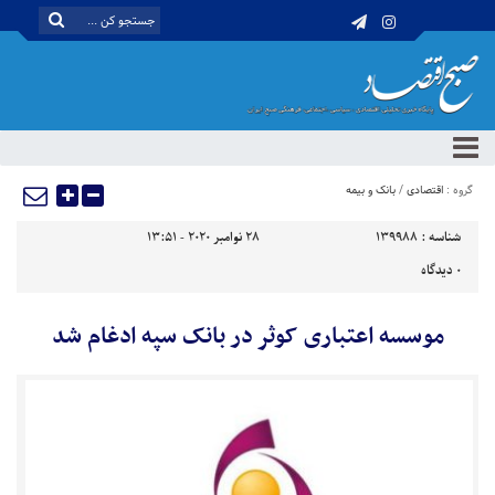
گروه :
اقتصادی
/
بانک و بیمه
شناسه :
139988
28 نوامبر 2020 - 13:51
0
دیدگاه
موسسه اعتباری کوثر در بانک سپه ادغام شد