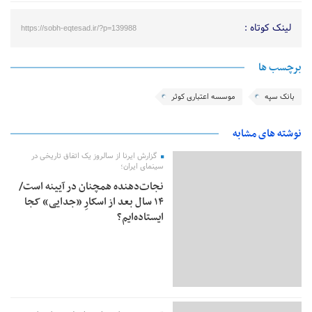
لینک کوتاه :
https://sobh-eqtesad.ir/?p=139988
برچسب ها
بانک سپه
موسسه اعتباری کوثر
نوشته های مشابه
گزارش ایرنا از سالروز یک اتفاق تاریخی در
سینمای ایران؛
نجات‌دهنده‌ همچنان در آیینه است/
۱۴ سال بعد از اسکارِ «جدایی» کجا
ایستاده‌ایم؟