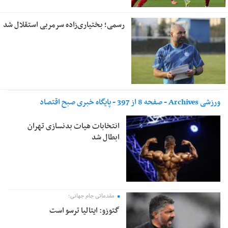
رسمی؛ بختیاری‌زاده سرمربی استقلال شد
ورزشی Archives - صفحه 8 از 397 - پایگاه خبری صبح اقتصاد
آنلاین،تحلیل اقتصادی،اخبار اقتصادی
انتخابات هیات بدنسازی تهران
ابطال شد
مقدماتی جام جهانی؛
گتوزو: ایتالیا ترسو است