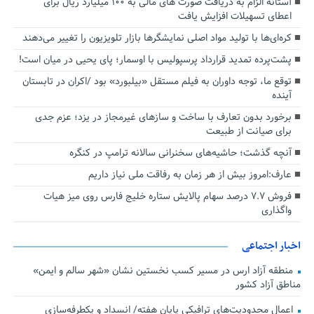
آستانه الزام به دریافت صورت های مالی به ۱۰۰ میلیارد ریال برای
اعطای تسهیلات افزایش یافت
کره‌ای‌ها با تولید مواد اصلی نمایشگرها بازار تلویزیون را تغییر می‌دهند
پشت‌پرده تمدید قرارداد پرسپولیس با اوسمار؛ پای یحیی در میان است!
توقع ما، توجه داوران به فیلم مستقل «بیلبورد» بود /اکران در تابستان
آینده
برخورد بدون تعارف با ساخت‌ و سازهای غیرمجاز در یزد؛ عزم جدی
برای صیانت از طبیعت
آنچه گذشت؛ حاشیه‌های سخنرانی سالانه ترامپ در کنگره
عارف:امروز بیش از هر زمان به رفاقت ملی نیاز داریم
فروش ۷.۷ درصد سهام پالایش ستاره خلیج فارس روی میز هیات
واگذاری
اخبار اجتماعی
منطقه آزاد ارس در مسیر کسب نخستین نشان «شهر سالم و ایمن»
مناطق آزاد کشور
اعمال محدودیت‌های ترافیکی پایان هفته/ انسداد و یکطرفه‌سازی