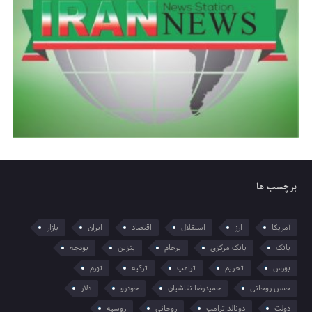
برچسب ها
آمریکا
ارز
استقلال
اقتصاد
ایران
بازار
بانک
بانک مرکزی
برجام
بنزین
بودجه
بورس
تحریم
ترامپ
ترکیه
تورم
حسن روحانی
حمیدرضا نقاشیان
خودرو
دلار
دولت
دونالد ترامپ
روحانی
روسیه