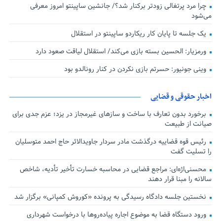
چرا مرد پرتغالی زودتر برکنار شد؟/ جانشین ساپینتو امروز معرفی
می‌شود
یک جلسه تا پایان کار ریکاردو ساپینتو در استقلال
ورمزیار: الحسین بسته بازی می‌کند/ استقلال لیاقت صعود دارد
وینی جونیور: حسرتم بازی نکردن در کنار رونالدو بود
اخبار حقوقی و قضایی
برخورد بدون تعارف با ساخت‌ و سازهای غیرمجاز در یزد؛ عزم جدی برای
صیانت از طبیعت
رئیس قوه قضاییه درگذشت مادر سردار جاویدالاثر حاج احمد متوسلیان
را تسلیت گفت
محسنی‌اژه‌ای: مراجع قضایی در محاسبه خسارت تأخیر تأدیه، شاخص
سالانه را مبنا قرار دهند
نخستین جلسه دادگاه رسیدگی به پرونده «کوروش کمپانی» برگزار شد
ورود دستگاه قضا به موضوع اجاره پیاده‌روها با درخواست شهرداری