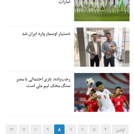
امارات
دستیار اوسمار وارد ایران شد
رجب‌زاده: بازی احتمالی با مصر
سنگ محک تیم ملی است
اولین
4
5
6
7
8
9
10
11
12