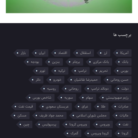
برچسب ها
آمریکا
ارز
استقلال
اقتصاد
ایران
بازار
بانک
بانک مرکزی
برجام
بنزین
بودجه
بورس
تحریم
ترامپ
ترکیه
تورم
حسن روحانی
حمیدرضا نقاشیان
خودرو
دلار
دولت
دونالد ترامپ
روحانی
روسیه
رژیم صهیونیستی
سهام
سوریه
شاخص بورس
صادرات
طلا
عراق
عربستان سعودی
قیمت نفت
مالیات
مجلس شورای اسلامی
محمد جواد ظریف
مسکن
نفت
ویروس
ویروس کرونا
پرسپولیس
چین
کرونا
کرونا ویروس
گمرک