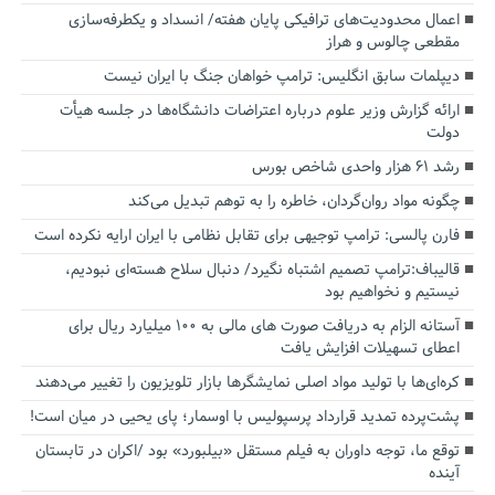
اعمال محدودیت‌های ترافیکی پایان هفته/ انسداد و یکطرفه‌سازی
مقطعی چالوس و هراز
دیپلمات سابق انگلیس:‌ ترامپ خواهان جنگ با ایران نیست
ارائه گزارش وزیر علوم درباره اعتراضات دانشگاه‌ها در جلسه هیأت
دولت
رشد ۶۱ هزار واحدی شاخص بورس
چگونه مواد روان‌گردان، خاطره را به توهم تبدیل می‌کند
فارن پالسی: ترامپ توجیهی برای تقابل نظامی با ایران ارایه نکرده است
قالیباف:ترامپ تصمیم اشتباه نگیرد/ دنبال سلاح هسته‌ای نبودیم،
نیستیم و نخواهیم بود
آستانه الزام به دریافت صورت های مالی به ۱۰۰ میلیارد ریال برای
اعطای تسهیلات افزایش یافت
کره‌ای‌ها با تولید مواد اصلی نمایشگرها بازار تلویزیون را تغییر می‌دهند
پشت‌پرده تمدید قرارداد پرسپولیس با اوسمار؛ پای یحیی در میان است!
توقع ما، توجه داوران به فیلم مستقل «بیلبورد» بود /اکران در تابستان
آینده