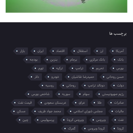
برچسب ها
آمریکا
ارز
استقلال
اقتصاد
ایران
بازار
بانک
بانک مرکزی
برجام
بنزین
بودجه
بورس
تحریم
ترامپ
ترکیه
تورم
حسن روحانی
حمیدرضا نقاشیان
خودرو
دلار
دولت
دونالد ترامپ
روحانی
روسیه
رژیم صهیونیستی
سهام
سوریه
شاخص بورس
صادرات
طلا
عراق
عربستان سعودی
قیمت نفت
مالیات
مجلس شورای اسلامی
محمد جواد ظریف
مسکن
نفت
ویروس
ویروس کرونا
پرسپولیس
چین
کرونا
کرونا ویروس
گمرک