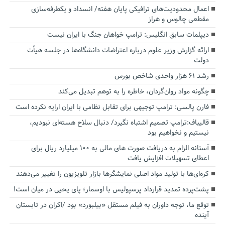
اعمال محدودیت‌های ترافیکی پایان هفته/ انسداد و یکطرفه‌سازی
مقطعی چالوس و هراز
دیپلمات سابق انگلیس:‌ ترامپ خواهان جنگ با ایران نیست
ارائه گزارش وزیر علوم درباره اعتراضات دانشگاه‌ها در جلسه هیأت
دولت
رشد ۶۱ هزار واحدی شاخص بورس
چگونه مواد روان‌گردان، خاطره را به توهم تبدیل می‌کند
فارن پالسی: ترامپ توجیهی برای تقابل نظامی با ایران ارایه نکرده است
قالیباف:ترامپ تصمیم اشتباه نگیرد/ دنبال سلاح هسته‌ای نبودیم،
نیستیم و نخواهیم بود
آستانه الزام به دریافت صورت های مالی به ۱۰۰ میلیارد ریال برای
اعطای تسهیلات افزایش یافت
کره‌ای‌ها با تولید مواد اصلی نمایشگرها بازار تلویزیون را تغییر می‌دهند
پشت‌پرده تمدید قرارداد پرسپولیس با اوسمار؛ پای یحیی در میان است!
توقع ما، توجه داوران به فیلم مستقل «بیلبورد» بود /اکران در تابستان
آینده