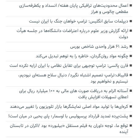
اعمال محدودیت‌های ترافیکی پایان هفته/ انسداد و یکطرفه‌سازی
مقطعی چالوس و هراز
دیپلمات سابق انگلیس:‌ ترامپ خواهان جنگ با ایران نیست
ارائه گزارش وزیر علوم درباره اعتراضات دانشگاه‌ها در جلسه هیأت
دولت
رشد ۶۱ هزار واحدی شاخص بورس
چگونه مواد روان‌گردان، خاطره را به توهم تبدیل می‌کند
فارن پالسی: ترامپ توجیهی برای تقابل نظامی با ایران ارایه نکرده است
قالیباف:ترامپ تصمیم اشتباه نگیرد/ دنبال سلاح هسته‌ای نبودیم،
نیستیم و نخواهیم بود
آستانه الزام به دریافت صورت های مالی به ۱۰۰ میلیارد ریال برای
اعطای تسهیلات افزایش یافت
کره‌ای‌ها با تولید مواد اصلی نمایشگرها بازار تلویزیون را تغییر می‌دهند
پشت‌پرده تمدید قرارداد پرسپولیس با اوسمار؛ پای یحیی در میان است!
توقع ما، توجه داوران به فیلم مستقل «بیلبورد» بود /اکران در تابستان
آینده