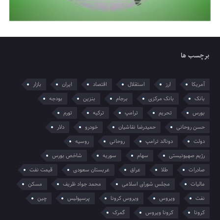
برچسب ها
آمریکا
ارز
استقلال
اقتصاد
ایران
بازار
بانک
بانک مرکزی
برجام
بنزین
بودجه
بورس
تحریم
ترامپ
ترکیه
تورم
حسن روحانی
حمیدرضا نقاشیان
خودرو
دلار
دولت
دونالد ترامپ
روحانی
روسیه
رژیم صهیونیستی
سهام
سوریه
شاخص بورس
صادرات
طلا
عراق
عربستان سعودی
قیمت نفت
مالیات
مجلس شورای اسلامی
محمد جواد ظریف
مسکن
نفت
ویروس
ویروس کرونا
پرسپولیس
چین
کرونا
کرونا ویروس
گمرک