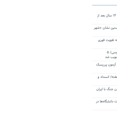
نجات‌دهنده‌ همچنان در آیینه است/ ۱۴ سال بعد از
ستین نشان «شهر
 تقویت فوری
اقتدار ناوگروه ۱۰۳ در مأموریت‌ اقیانوسی/ ۵
صویب شد
ا آزمون پرریسک
فته/ انسداد و
ن جنگ با ایران
ت دانشگاه‌ها در