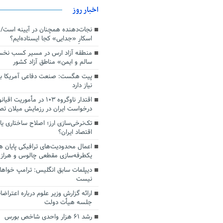
اخبار روز
اسکارِ «جدایی» کجا ایستاده‌ایم؟
منطقه آزاد ارس در مسیر کسب نخ
سالم و ایمن» مناطق آزاد کشور
پیت هگست: صنعت دفاعی آمریکا به
نیاز دارد
درخواست ایران در رزمایش میلان ت
تک‌نرخی‌سازی ارز؛ اصلاح ساختاری ی
اقتصاد ایران؟
اعمال محدودیت‌های ترافیکی پایان ه
یکطرفه‌سازی مقطعی چالوس و هراز
دیپلمات سابق انگلیس:‌ ترامپ خواها
نیست
ارائه گزارش وزیر علوم درباره اعتراضا
جلسه هیأت دولت
رشد ۶۱ هزار واحدی شاخص بورس