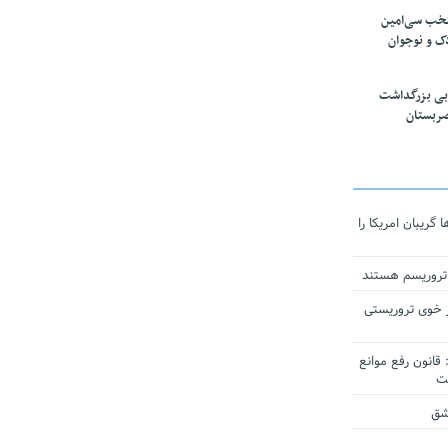
تخب سی‌امین
ک و نوجوان
بی بزرگداشت
صربستان
ریبان امریکا را
 تروریسم هستند
 خوی تروریستی
انون رفع موانع
شق