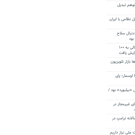
توهم تبدیل
 نظامی با ایران
دنبال سلاح
بود
آستانه الزام به دریافت صورت های مالی به ۱۰۰
زایش یافت
ا بازار تلویزیون
 اوسمار؛ پای
 «بیلبورد» بود /
ای غیرمجاز در
انه ترامپ در
 ملی نیاز داریم