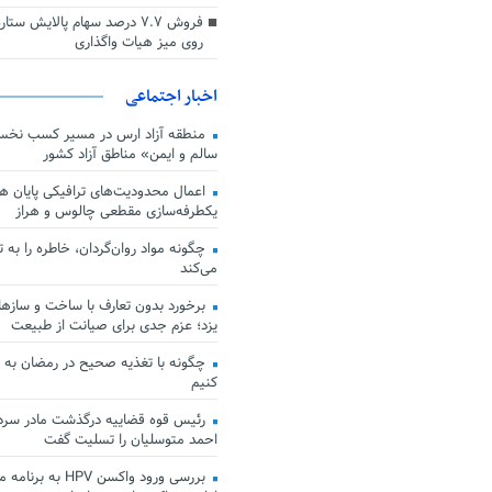
فروش ۷.۷ درصد سهام پالایش س
روی میز هیات واگذاری
اخبار اجتماعی
منطقه آزاد ارس در مسیر کسب نخس
سالم و ایمن» مناطق آزاد کشور
اعمال محدودیت‌های ترافیکی پایان هف
یکطرفه‌سازی مقطعی چالوس و هراز
چگونه مواد روان‌گردان، خاطره را به 
می‌کند
برخورد بدون تعارف با ساخت‌ و سازها
یزد؛ عزم جدی برای صیانت از طبیعت
چگونه با تغذیه صحیح در رمضان به
کنیم
رئیس قوه قضاییه درگذشت مادر سردار
احمد متوسلیان را تسلیت گفت
بررسی ورود واکسن HPV