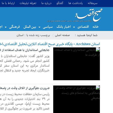
سرمقاله
یادداشت ها
گفتگو
درباره ما
تعرفه تبلیغات
ارتباط با ما
خانه
اقتصادی
اخبار بانک
سیاسی
بین الملل
فرهنگی
اج
18 اکتبر 2017
شما اینجا هستید :
صفحه اصلی
برچسب زده شده با : استان
استان Archives - پایگاه خبری صبح اقتصاد آنلاین،تحلیل اقتصادی،اخبار اقتصادی
جابجایی استانداران با هدف استفاده از 
وزیر کشور گفت: جابجایی استانداران ب
کشور انجام می شود. رحمانی فضلی که 
استاندار مرکزی به این استان سفر ک
خبرنگاران، ایجاد تجربه جدید و انتقال تجر
15 اکتبر 2017
ضرورت جلوگیری از اتلاف وقت در پاسخ
رئیس سازمان حفاظت محیط زیست در بخشن
در ۲۹ بند اختیارات جدیدی را به آن
محیط زیست (پام)، عیسی کلانتری در 
ضمن تاکید بر ضرورت بر جلوگیری از اتل