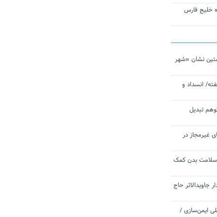
تاره خلیج فارس
تین نشان «شهر
ته/ انسداد و
توهم تبدیل
ی غیرمجاز در
 سلامت بدن کمک
 جاویدالاثر حاج
 به برنامه ملی ایمن‌سازی /