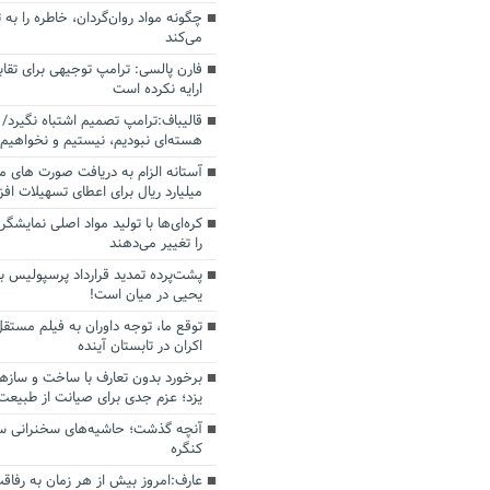
چگونه مواد روان‌گردان، خاطره را به 
می‌کند
فارن پالسی: ترامپ توجیهی برای تقابل
ارایه نکرده است
قالیباف:ترامپ تصمیم اشتباه نگیرد/ 
هسته‌ای نبودیم، نیستیم و نخواهیم 
میلیارد ریال برای اعطای تسهیلات اف
کره‌ای‌ها با تولید مواد اصلی نمایشگره
را تغییر می‌دهند
پشت‌پرده تمدید قرارداد پرسپولیس با
یحیی در میان است!
توقع ما، توجه داوران به فیلم مستقل
اکران در تابستان آینده
برخورد بدون تعارف با ساخت‌ و سازه
یزد؛ عزم جدی برای صیانت از طبیعت
آنچه گذشت؛ حاشیه‌های سخنرانی سال
کنگره
عارف:امروز بیش از هر زمان به رفاقت