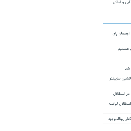
یی و اماکن
اوسمار؛ پای
ی هستیم
 شد
انشین ساپینتو
 در استقلال
استقلال لیاقت
ار رونالدو بود