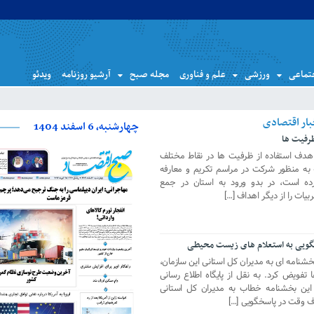
تماعی
ورزشی
علم و فناوری
مجله صبح
آرشیو روزنامه
ویدئو
چهارشنبه، 6 اسفند 1404
ظرفیت ها
ا هدف استفاده از ظرفیت ها در نقاط مختلف
به منظور شرکت در مراسم تکریم و معارفه
رده است، در بدو ورود به استان در جمع
بیات را از دیگر اهداف […]
گویی به استعلام های زیست محیطی
امه ای به مدیران کل استانی این سازمان،
 ها تفویض کرد. به نقل از پایگاه اطلاع رسانی
این بخشنامه خطاب به مدیران کل استانی
اف وقت در پاسخگویی […]