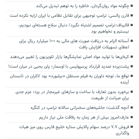
چگونه مواد روان‌گردان، خاطره را به توهم تبدیل می‌کند
فارن پالسی: ترامپ توجیهی برای تقابل نظامی با ایران ارایه نکرده است
قالیباف:ترامپ تصمیم اشتباه نگیرد/ دنبال سلاح هسته‌ای نبودیم،
نیستیم و نخواهیم بود
آستانه الزام به دریافت صورت های مالی به ۱۰۰ میلیارد ریال برای
اعطای تسهیلات افزایش یافت
کره‌ای‌ها با تولید مواد اصلی نمایشگرها بازار تلویزیون را تغییر می‌دهند
پشت‌پرده تمدید قرارداد پرسپولیس با اوسمار؛ پای یحیی در میان است!
توقع ما، توجه داوران به فیلم مستقل «بیلبورد» بود /اکران در تابستان
آینده
برخورد بدون تعارف با ساخت‌ و سازهای غیرمجاز در یزد؛ عزم جدی
برای صیانت از طبیعت
آنچه گذشت؛ حاشیه‌های سخنرانی سالانه ترامپ در کنگره
عارف:امروز بیش از هر زمان به رفاقت ملی نیاز داریم
فروش ۷.۷ درصد سهام پالایش ستاره خلیج فارس روی میز هیات
واگذاری