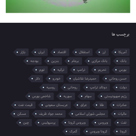
برچسب ها
آمریکا
ارز
استقلال
اقتصاد
ایران
بازار
بانک
بانک مرکزی
برجام
بنزین
بودجه
بورس
تحریم
ترامپ
ترکیه
تورم
حسن روحانی
حمیدرضا نقاشیان
خودرو
دلار
دولت
دونالد ترامپ
روحانی
روسیه
رژیم صهیونیستی
سهام
سوریه
شاخص بورس
صادرات
طلا
عراق
عربستان سعودی
قیمت نفت
مالیات
مجلس شورای اسلامی
محمد جواد ظریف
مسکن
نفت
ویروس
ویروس کرونا
پرسپولیس
چین
کرونا
کرونا ویروس
گمرک