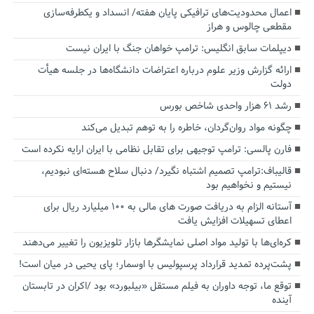
اعمال محدودیت‌های ترافیکی پایان هفته/ انسداد و یکطرفه‌سازی
مقطعی چالوس و هراز
دیپلمات سابق انگلیس:‌ ترامپ خواهان جنگ با ایران نیست
ارائه گزارش وزیر علوم درباره اعتراضات دانشگاه‌ها در جلسه هیأت
دولت
رشد ۶۱ هزار واحدی شاخص بورس
چگونه مواد روان‌گردان، خاطره را به توهم تبدیل می‌کند
فارن پالسی: ترامپ توجیهی برای تقابل نظامی با ایران ارایه نکرده است
قالیباف:ترامپ تصمیم اشتباه نگیرد/ دنبال سلاح هسته‌ای نبودیم،
نیستیم و نخواهیم بود
آستانه الزام به دریافت صورت های مالی به ۱۰۰ میلیارد ریال برای
اعطای تسهیلات افزایش یافت
کره‌ای‌ها با تولید مواد اصلی نمایشگرها بازار تلویزیون را تغییر می‌دهند
پشت‌پرده تمدید قرارداد پرسپولیس با اوسمار؛ پای یحیی در میان است!
توقع ما، توجه داوران به فیلم مستقل «بیلبورد» بود /اکران در تابستان
آینده