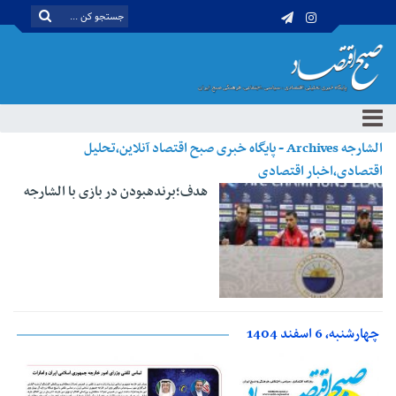
الشارجه Archives - پایگاه خبری صبح اقتصاد آنلاین،تحلیل
اقتصادی،اخبار اقتصادی
هدف؛برنده‎بودن در بازی با الشارجه
چهارشنبه، 6 اسفند 1404