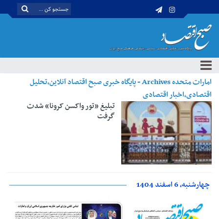
امارات متحده Archives - پایگاه خبری صبح اقتصاد آنلاین،تحلیل
اقتصادی،اخبار اقتصادی
تبلیغ «تور واکسن کرونا» شدت
گرفت
چهارشنبه، 6 اسفند 1404