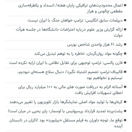
اعمال محدودیت‌های ترافیکی پایان هفته/ انسداد و یکطرفه‌سازی
مقطعی چالوس و هراز
دیپلمات سابق انگلیس:‌ ترامپ خواهان جنگ با ایران نیست
ارائه گزارش وزیر علوم درباره اعتراضات دانشگاه‌ها در جلسه هیأت
دولت
رشد ۶۱ هزار واحدی شاخص بورس
چگونه مواد روان‌گردان، خاطره را به توهم تبدیل می‌کند
فارن پالسی: ترامپ توجیهی برای تقابل نظامی با ایران ارایه نکرده است
قالیباف:ترامپ تصمیم اشتباه نگیرد/ دنبال سلاح هسته‌ای نبودیم،
نیستیم و نخواهیم بود
آستانه الزام به دریافت صورت های مالی به ۱۰۰ میلیارد ریال برای
اعطای تسهیلات افزایش یافت
کره‌ای‌ها با تولید مواد اصلی نمایشگرها بازار تلویزیون را تغییر می‌دهند
پشت‌پرده تمدید قرارداد پرسپولیس با اوسمار؛ پای یحیی در میان است!
توقع ما، توجه داوران به فیلم مستقل «بیلبورد» بود /اکران در تابستان
آینده