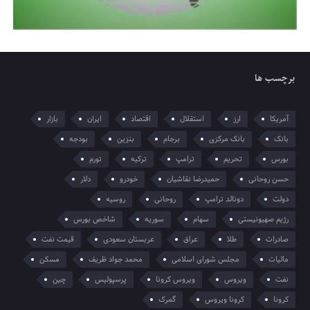
برچسب ها
آمریکا
ارز
استقلال
اقتصاد
ایران
بازار
بانک
بانک مرکزی
برجام
بنزین
بودجه
بورس
تحریم
ترامپ
ترکیه
تورم
حسن روحانی
حمیدرضا نقاشیان
خودرو
دلار
دولت
دونالد ترامپ
روحانی
روسیه
رژیم صهیونیستی
سهام
سوریه
شاخص بورس
صادرات
طلا
عراق
عربستان سعودی
قیمت نفت
مالیات
مجلس شورای اسلامی
محمد جواد ظریف
مسکن
نفت
ویروس
ویروس کرونا
پرسپولیس
چین
کرونا
کرونا ویروس
گمرک