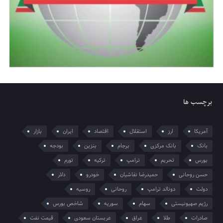
برچسب ها
آمریکا
ارز
استقلال
اقتصاد
ایران
بازار
بانک
بانک مرکزی
برجام
بنزین
بودجه
بورس
تحریم
ترامپ
ترکیه
تورم
حسن روحانی
حمیدرضا نقاشیان
خودرو
دلار
دولت
دونالد ترامپ
روحانی
روسیه
رژیم صهیونیستی
سهام
سوریه
شاخص بورس
صادرات
طلا
عراق
عربستان سعودی
قیمت نفت