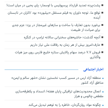
پشت‌پرده تمدید قرارداد پرسپولیس با اوسمار؛ پای یحیی در میان است!
توقع ما، توجه داوران به فیلم مستقل «بیلبورد» بود /اکران در تابستان
آینده
برخورد بدون تعارف با ساخت‌ و سازهای غیرمجاز در یزد؛ عزم جدی
برای صیانت از طبیعت
آنچه گذشت؛ حاشیه‌های سخنرانی سالانه ترامپ در کنگره
عارف:امروز بیش از هر زمان به رفاقت ملی نیاز داریم
فروش ۷.۷ درصد سهام پالایش ستاره خلیج فارس روی میز هیات
واگذاری
اخبار اجتماعی
منطقه آزاد ارس در مسیر کسب نخستین نشان «شهر سالم و ایمن»
مناطق آزاد کشور
اعمال محدودیت‌های ترافیکی پایان هفته/ انسداد و یکطرفه‌سازی
مقطعی چالوس و هراز
چگونه مواد روان‌گردان، خاطره را به توهم تبدیل می‌کند