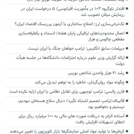
اقتدار ناوگروه ۱۰۳ در مأموریت‌ اقیانوسی/ ۵ درخواست ایران در
رزمایش میلان تصویب شد
تک‌نرخی‌سازی ارز؛ اصلاح ساختاری یا آزمون پرریسک اقتصاد ایران؟
اعمال محدودیت‌های ترافیکی پایان هفته/ انسداد و یکطرفه‌سازی
مقطعی چالوس و هراز
دیپلمات سابق انگلیس:‌ ترامپ خواهان جنگ با ایران نیست
ارائه گزارش وزیر علوم درباره اعتراضات دانشگاه‌ها در جلسه هیأت
دولت
رشد ۶۱ هزار واحدی شاخص بورس
چگونه مواد روان‌گردان، خاطره را به توهم تبدیل می‌کند
فارن پالسی: ترامپ توجیهی برای تقابل نظامی با ایران ارایه نکرده است
قالیباف:ترامپ تصمیم اشتباه نگیرد/ دنبال سلاح هسته‌ای نبودیم،
نیستیم و نخواهیم بود
آستانه الزام به دریافت صورت های مالی به ۱۰۰ میلیارد ریال برای
اعطای تسهیلات افزایش یافت
کره‌ای‌ها با تولید مواد اصلی نمایشگرها بازار تلویزیون را تغییر می‌دهند