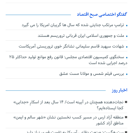
گفتگو اختصاصی صبح اقتصاد
ترامپ مرتکب جنایتی شده که سال ها گریبان امریکا را می گیرد
ملت و جمهوری اسلامی ایران قربانی تروریسم هستند
شهادت سپهبد قاسم سلیمانی نشانگر خوی تروریستی آمریکاست
سخنگوی کمیسیون اقتصادی مجلس: قانون رفع موانع تولید حداکثر ۲۵
درصد اجرایی شده است
بررسی فیلم شمس و مولانا مست عشق
اخبار روز
نجات‌دهنده‌ همچنان در آیینه است/ ۱۴ سال بعد از اسکارِ «جدایی»
کجا ایستاده‌ایم؟
منطقه آزاد ارس در مسیر کسب نخستین نشان «شهر سالم و ایمن»
مناطق آزاد کشور
پیت هگست: صنعت دفاعی آمریکا به تقویت فوری نیاز دارد