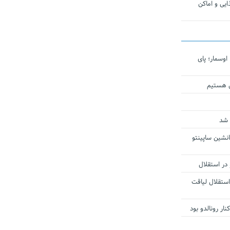
یی و اماکن
اوسمار؛ پای
ی هستیم
 شد
انشین ساپینتو
 در استقلال
استقلال لیاقت
ار رونالدو بود