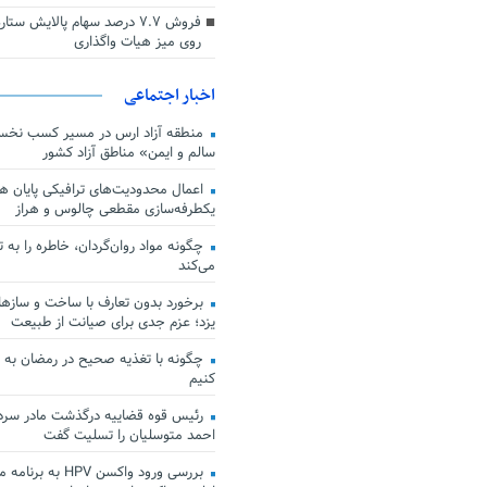
فروش ۷.۷ درصد سهام پالایش س
روی میز هیات واگذاری
اخبار اجتماعی
منطقه آزاد ارس در مسیر کسب نخس
سالم و ایمن» مناطق آزاد کشور
اعمال محدودیت‌های ترافیکی پایان هف
یکطرفه‌سازی مقطعی چالوس و هراز
چگونه مواد روان‌گردان، خاطره را به 
می‌کند
برخورد بدون تعارف با ساخت‌ و سازها
یزد؛ عزم جدی برای صیانت از طبیعت
چگونه با تغذیه صحیح در رمضان به
کنیم
رئیس قوه قضاییه درگذشت مادر سردار
احمد متوسلیان را تسلیت گفت
بررسی ورود واکسن HPV