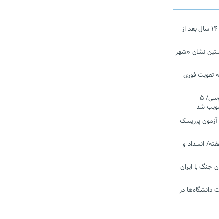
نجات‌دهنده‌ همچنان در آیینه است/ ۱۴ سال بعد از
ستین نشان «شهر
 تقویت فوری
اقتدار ناوگروه ۱۰۳ در مأموریت‌ اقیانوسی/ ۵
صویب شد
ا آزمون پرریسک
فته/ انسداد و
ن جنگ با ایران
ت دانشگاه‌ها در