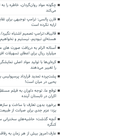
چگونه مواد روان‌گردان، خاطره را به 
می‌کند
فارن پالسی: ترامپ توجیهی برای تقابل
ارایه نکرده است
قالیباف:ترامپ تصمیم اشتباه نگیرد/ 
هسته‌ای نبودیم، نیستیم و نخواهیم 
میلیارد ریال برای اعطای تسهیلات اف
کره‌ای‌ها با تولید مواد اصلی نمایشگره
را تغییر می‌دهند
پشت‌پرده تمدید قرارداد پرسپولیس با
یحیی در میان است!
توقع ما، توجه داوران به فیلم مستقل
اکران در تابستان آینده
برخورد بدون تعارف با ساخت‌ و سازه
یزد؛ عزم جدی برای صیانت از طبیعت
آنچه گذشت؛ حاشیه‌های سخنرانی سال
کنگره
عارف:امروز بیش از هر زمان به رفاقت