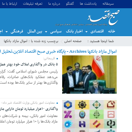
سرمقاله
یادداشت ها
گفتگو
درباره ما
تعرفه تبلیغات
ارتباط با ما
خانه
اقتصادی
اخبار بانک
سیاسی
بین الملل
فرهنگی
اج
شما اینجا هستید :
صفحه اصلی
برچسب زده شده با : اموال مازاد بانکها
اموال مازاد بانکها Archives - پایگاه خبری صبح اقتصاد آنلاین،تحلیل اقتصادی،اخبار اقتصادی
لاریجانی:
۵ بانک در واگذاری املاک خود بهتر عمل کرده‌اند
14 مه 2019
رئیس مجلس شورای اسلامی گفت: گزارش
می‌دهد عملکرد بانک‌های صادرات، رف
واگذاری‌ها بهتر از سایر بانک‌ها بوده است
معاونت امور بانکی وزارت اقتصاد خبر داد؛
واگذاری ۱۰هزار میلیارد تومان دارایی مازاد بانک‌ها در یک سال اخیر
10 مارس 2019
معاونت امور بانکی، بیمه و شرکت‌های دو
مازاد بانک‌ها را ۱۰ هزار میلیارد تومان اعلام کرد.