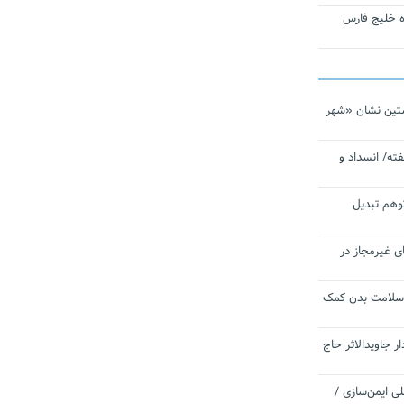
تاره خلیج فارس
تین نشان «شهر
ته/ انسداد و
توهم تبدیل
ی غیرمجاز در
 سلامت بدن کمک
 جاویدالاثر حاج
 به برنامه ملی ایمن‌سازی /