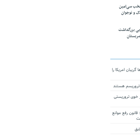
تخب سی‌امین
ک و نوجوان
بی بزرگداشت
صربستان
ریبان امریکا را
 تروریسم هستند
 خوی تروریستی
انون رفع موانع
شق