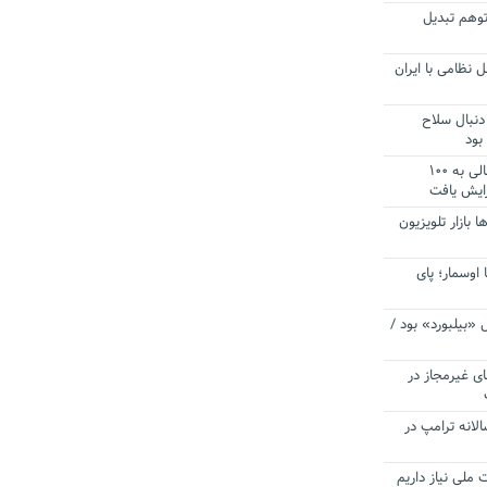
توهم تبدیل
 نظامی با ایران
دنبال سلاح
بود
آستانه الزام به دریافت صورت های مالی به ۱۰۰
زایش یافت
ا بازار تلویزیون
 اوسمار؛ پای
 «بیلبورد» بود /
ای غیرمجاز در
انه ترامپ در
 ملی نیاز داریم