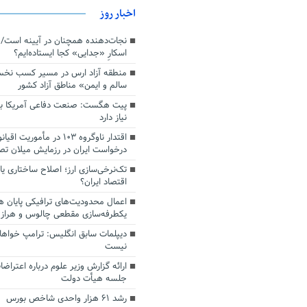
اخبار روز
اسکارِ «جدایی» کجا ایستاده‌ایم؟
منطقه آزاد ارس در مسیر کسب نخ
سالم و ایمن» مناطق آزاد کشور
پیت هگست: صنعت دفاعی آمریکا به
نیاز دارد
درخواست ایران در رزمایش میلان ت
تک‌نرخی‌سازی ارز؛ اصلاح ساختاری ی
اقتصاد ایران؟
اعمال محدودیت‌های ترافیکی پایان ه
یکطرفه‌سازی مقطعی چالوس و هراز
دیپلمات سابق انگلیس:‌ ترامپ خواها
نیست
ارائه گزارش وزیر علوم درباره اعتراضا
جلسه هیأت دولت
رشد ۶۱ هزار واحدی شاخص بورس