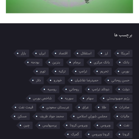
برچسب ها
آمریکا
ارز
استقلال
اقتصاد
ایران
بازار
بانک
بانک مرکزی
برجام
بنزین
بودجه
بورس
تحریم
ترامپ
ترکیه
تورم
حسن روحانی
حمیدرضا نقاشیان
خودرو
دلار
دولت
دونالد ترامپ
روحانی
روسیه
رژیم صهیونیستی
سهام
سوریه
شاخص بورس
صادرات
طلا
عراق
عربستان سعودی
قیمت نفت
مالیات
مجلس شورای اسلامی
محمد جواد ظریف
مسکن
نفت
ویروس
ویروس کرونا
پرسپولیس
چین
کرونا
کرونا ویروس
گمرک