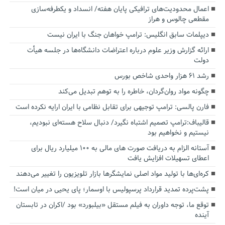
اعمال محدودیت‌های ترافیکی پایان هفته/ انسداد و یکطرفه‌سازی
مقطعی چالوس و هراز
دیپلمات سابق انگلیس:‌ ترامپ خواهان جنگ با ایران نیست
ارائه گزارش وزیر علوم درباره اعتراضات دانشگاه‌ها در جلسه هیأت
دولت
رشد ۶۱ هزار واحدی شاخص بورس
چگونه مواد روان‌گردان، خاطره را به توهم تبدیل می‌کند
فارن پالسی: ترامپ توجیهی برای تقابل نظامی با ایران ارایه نکرده است
قالیباف:ترامپ تصمیم اشتباه نگیرد/ دنبال سلاح هسته‌ای نبودیم،
نیستیم و نخواهیم بود
آستانه الزام به دریافت صورت های مالی به ۱۰۰ میلیارد ریال برای
اعطای تسهیلات افزایش یافت
کره‌ای‌ها با تولید مواد اصلی نمایشگرها بازار تلویزیون را تغییر می‌دهند
پشت‌پرده تمدید قرارداد پرسپولیس با اوسمار؛ پای یحیی در میان است!
توقع ما، توجه داوران به فیلم مستقل «بیلبورد» بود /اکران در تابستان
آینده