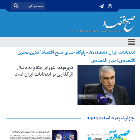
انتخابات ایران Archives - پایگاه خبری صبح اقتصاد آنلاین،تحلیل
اقتصادی،اخبار اقتصادی
ظهره‌وند: شورای حکام به دنبال
اثرگذاری بر انتخابات ایران است
چهارشنبه، 6 اسفند 1404