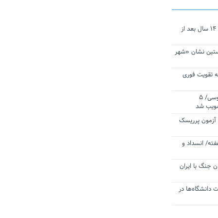
نجات‌دهنده‌ همچنان در آیینه است/ ۱۴ سال بعد از
ستین نشان «شهر
 تقویت فوری
اقتدار ناوگروه ۱۰۳ در مأموریت‌ اقیانوسی/ ۵
صویب شد
ا آزمون پرریسک
فته/ انسداد و
ن جنگ با ایران
ت دانشگاه‌ها در