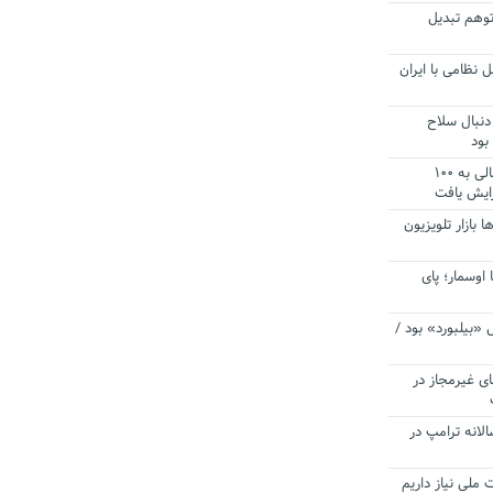
توهم تبدیل
 نظامی با ایران
دنبال سلاح
بود
آستانه الزام به دریافت صورت های مالی به ۱۰۰
زایش یافت
ا بازار تلویزیون
 اوسمار؛ پای
 «بیلبورد» بود /
ای غیرمجاز در
انه ترامپ در
 ملی نیاز داریم