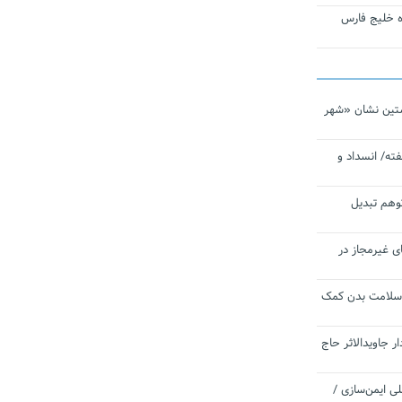
تاره خلیج فارس
تین نشان «شهر
ته/ انسداد و
توهم تبدیل
ی غیرمجاز در
 سلامت بدن کمک
 جاویدالاثر حاج
 به برنامه ملی ایمن‌سازی /