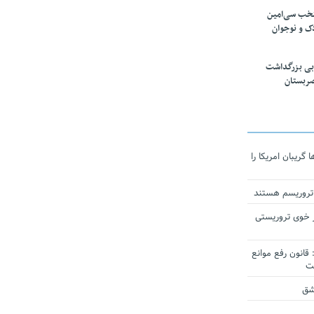
تخب سی‌امین
ک و نوجوان
بی بزرگداشت
صربستان
ریبان امریکا را
 تروریسم هستند
 خوی تروریستی
انون رفع موانع
شق