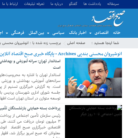
سرمقاله
یادداشت ها
گفتگو
درباره ما
تعرفه تبلیغات
ارتباط با ما
خانه
اقتصادی
اخبار بانک
سیاسی
بین الملل
فرهنگی
اج
شما اینجا هستید :
صفحه اصلی
برچسب زده شده با : انوشیروان محسنی ب
انوشیروان محسنی بندپی Archives - پایگاه خبری صبح اقتصاد آنلاین،تحلیل اقتصادی،اخبار اقتصادی
استاندار تهران: سرانه‌ آموزشی و بهداشتی
21 ژانویه 2019
است
استاندار تهران با اشاره به محرومیت‌
سرانه‌های آموزشی، بهداشتی و ورزشی اس
است. به گزارش خبرگزاری تسنیم از پ
03 دسامبر 2018
جلسه شورای اداری شهرستان پردیس با ب
توسعه متوازن در استان تهران است اظه
پرداخت بسته حمایتی بازنشستگان تأمین اجتماعی 
رئیس سازمان تأمین اجتماعی از پرداخت 
اقتصادی خبرگزاری صبح اقتصاد انوشی
معلولان که صبح امروز برگزار شد، اظهار
11 آگوست 2018