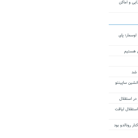
یی و اماکن
اوسمار؛ پای
ی هستیم
 شد
انشین ساپینتو
 در استقلال
استقلال لیاقت
ار رونالدو بود