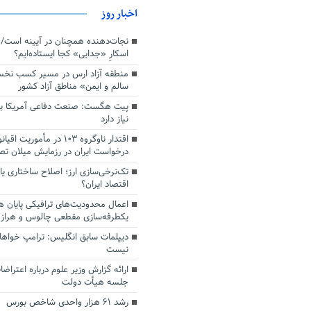
اخبار روز
اسکارِ «جدایی» کجا ایستاده‌ایم؟
منطقه آزاد ارس در مسیر کسب نخ
سالم و ایمن» مناطق آزاد کشور
پیت هگست: صنعت دفاعی آمریکا به
نیاز دارد
درخواست ایران در رزمایش میلان ت
تک‌نرخی‌سازی ارز؛ اصلاح ساختاری ی
اقتصاد ایران؟
اعمال محدودیت‌های ترافیکی پایان ه
یکطرفه‌سازی مقطعی چالوس و هراز
دیپلمات سابق انگلیس:‌ ترامپ خواها
نیست
ارائه گزارش وزیر علوم درباره اعتراضا
جلسه هیأت دولت
رشد ۶۱ هزار واحدی شاخص بورس