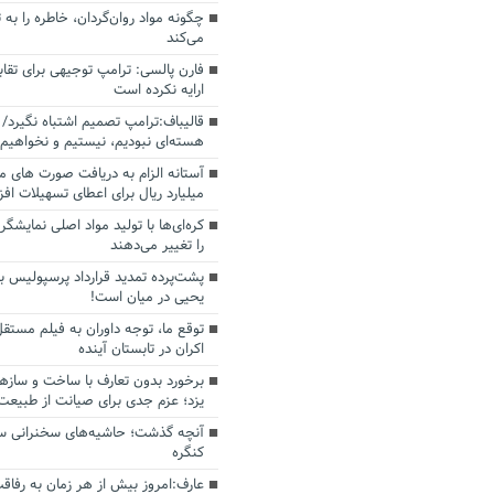
چگونه مواد روان‌گردان، خاطره را به 
می‌کند
فارن پالسی: ترامپ توجیهی برای تقابل
ارایه نکرده است
قالیباف:ترامپ تصمیم اشتباه نگیرد/ 
هسته‌ای نبودیم، نیستیم و نخواهیم 
میلیارد ریال برای اعطای تسهیلات اف
کره‌ای‌ها با تولید مواد اصلی نمایشگره
را تغییر می‌دهند
پشت‌پرده تمدید قرارداد پرسپولیس با
یحیی در میان است!
توقع ما، توجه داوران به فیلم مستقل
اکران در تابستان آینده
برخورد بدون تعارف با ساخت‌ و سازه
یزد؛ عزم جدی برای صیانت از طبیعت
آنچه گذشت؛ حاشیه‌های سخنرانی سال
کنگره
عارف:امروز بیش از هر زمان به رفاقت