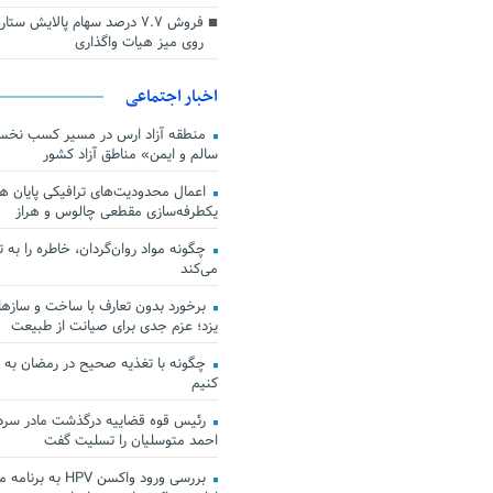
فروش ۷.۷ درصد سهام پالایش س
روی میز هیات واگذاری
اخبار اجتماعی
منطقه آزاد ارس در مسیر کسب نخس
سالم و ایمن» مناطق آزاد کشور
اعمال محدودیت‌های ترافیکی پایان هف
یکطرفه‌سازی مقطعی چالوس و هراز
چگونه مواد روان‌گردان، خاطره را به 
می‌کند
برخورد بدون تعارف با ساخت‌ و سازها
یزد؛ عزم جدی برای صیانت از طبیعت
چگونه با تغذیه صحیح در رمضان به
کنیم
رئیس قوه قضاییه درگذشت مادر سردار
احمد متوسلیان را تسلیت گفت
بررسی ورود واکسن HPV