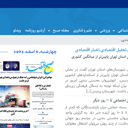
تماعی
ورزشی
علم و فناوری
مجله صبح
آرشیو روزنامه
ویدئو
ندپی
چهارشنبه، 6 اسفند 1404
 استان تهران پایین‌تر از میانگین کشوری
های شهرستان‌های استان تهران گفت: در بخش
تان تهران پایین‌تر از استانداردهای کشوری
ردیس، انوشیروان محسنی بندپی امروز در
یان اینکه توجه به مسائل فرهنگی زیربنای
ار داشت: شهرستان پردیس […]
تا ۱۰ روز دیگر
بسته حمایتی میان بازنشستگانی که کمتر از
۳ میلیون تومان دریافت می کنند، طی ۸ تا ۱۰ روز آینده خبر داد. به گزارش واحد
روان محسنی بندپی در مراسم روز جهانی
 داشت: از چند روش می‌توان اشتغال معلولان