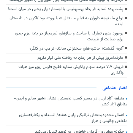
پشت‌پرده تمدید قرارداد پرسپولیس با اوسمار؛ پای یحیی در میان است!
توقع ما، توجه داوران به فیلم مستقل «بیلبورد» بود /اکران در تابستان
آینده
برخورد بدون تعارف با ساخت‌ و سازهای غیرمجاز در یزد؛ عزم جدی
برای صیانت از طبیعت
آنچه گذشت؛ حاشیه‌های سخنرانی سالانه ترامپ در کنگره
عارف:امروز بیش از هر زمان به رفاقت ملی نیاز داریم
فروش ۷.۷ درصد سهام پالایش ستاره خلیج فارس روی میز هیات
واگذاری
اخبار اجتماعی
منطقه آزاد ارس در مسیر کسب نخستین نشان «شهر سالم و ایمن»
مناطق آزاد کشور
اعمال محدودیت‌های ترافیکی پایان هفته/ انسداد و یکطرفه‌سازی
مقطعی چالوس و هراز
چگونه مواد روان‌گردان، خاطره را به توهم تبدیل می‌کند