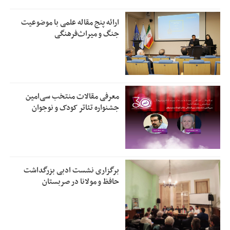
ارائه پنج مقاله علمی با موضوعیت
جنگ و میراث‌فرهنگی
معرفی مقالات منتخب سی‌امین
جشنواره تئاتر کودک و نوجوان
برگزاری نشست ادبی بزرگداشت
حافظ و مولانا در صربستان