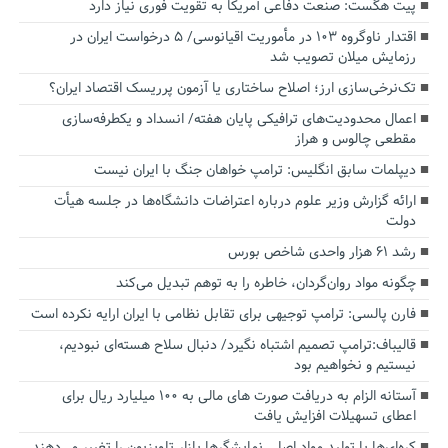
پیت هگست: صنعت دفاعی آمریکا به تقویت فوری نیاز دارد
اقتدار ناوگروه ۱۰۳ در مأموریت‌ اقیانوسی/ ۵ درخواست ایران در
رزمایش میلان تصویب شد
تک‌نرخی‌سازی ارز؛ اصلاح ساختاری یا آزمون پرریسک اقتصاد ایران؟
اعمال محدودیت‌های ترافیکی پایان هفته/ انسداد و یکطرفه‌سازی
مقطعی چالوس و هراز
دیپلمات سابق انگلیس:‌ ترامپ خواهان جنگ با ایران نیست
ارائه گزارش وزیر علوم درباره اعتراضات دانشگاه‌ها در جلسه هیأت
دولت
رشد ۶۱ هزار واحدی شاخص بورس
چگونه مواد روان‌گردان، خاطره را به توهم تبدیل می‌کند
فارن پالسی: ترامپ توجیهی برای تقابل نظامی با ایران ارایه نکرده است
قالیباف:ترامپ تصمیم اشتباه نگیرد/ دنبال سلاح هسته‌ای نبودیم،
نیستیم و نخواهیم بود
آستانه الزام به دریافت صورت های مالی به ۱۰۰ میلیارد ریال برای
اعطای تسهیلات افزایش یافت
کره‌ای‌ها با تولید مواد اصلی نمایشگرها بازار تلویزیون را تغییر می‌دهند