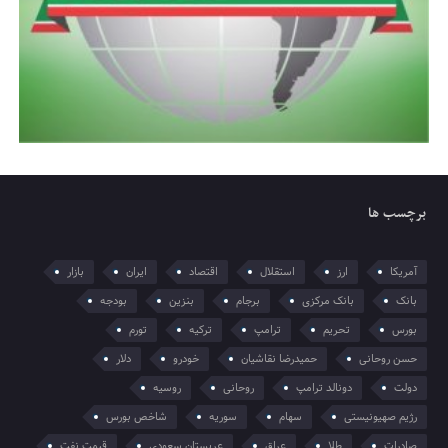
برچسب ها
آمریکا
ارز
استقلال
اقتصاد
ایران
بازار
بانک
بانک مرکزی
برجام
بنزین
بودجه
بورس
تحریم
ترامپ
ترکیه
تورم
حسن روحانی
حمیدرضا نقاشیان
خودرو
دلار
دولت
دونالد ترامپ
روحانی
روسیه
رژیم صهیونیستی
سهام
سوریه
شاخص بورس
صادرات
طلا
عراق
عربستان سعودی
قیمت نفت