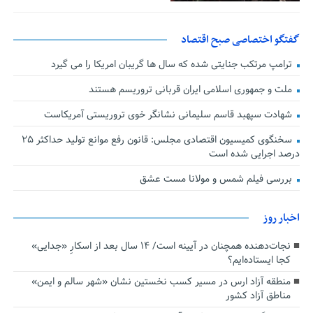
گفتگو اختصاصی صبح اقتصاد
ترامپ مرتکب جنایتی شده که سال ها گریبان امریکا را می گیرد
ملت و جمهوری اسلامی ایران قربانی تروریسم هستند
شهادت سپهبد قاسم سلیمانی نشانگر خوی تروریستی آمریکاست
سخنگوی کمیسیون اقتصادی مجلس: قانون رفع موانع تولید حداکثر ۲۵
درصد اجرایی شده است
بررسی فیلم شمس و مولانا مست عشق
اخبار روز
نجات‌دهنده‌ همچنان در آیینه است/ ۱۴ سال بعد از اسکارِ «جدایی»
کجا ایستاده‌ایم؟
منطقه آزاد ارس در مسیر کسب نخستین نشان «شهر سالم و ایمن»
مناطق آزاد کشور