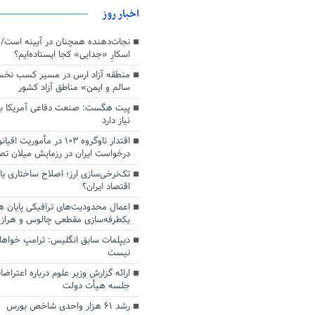
اخبار روز
اسکارِ «جدایی» کجا ایستاده‌ایم؟
منطقه آزاد ارس در مسیر کسب نخ
سالم و ایمن» مناطق آزاد کشور
پیت هگست: صنعت دفاعی آمریکا به
نیاز دارد
درخواست ایران در رزمایش میلان ت
تک‌نرخی‌سازی ارز؛ اصلاح ساختاری ی
اقتصاد ایران؟
اعمال محدودیت‌های ترافیکی پایان ه
یکطرفه‌سازی مقطعی چالوس و هراز
دیپلمات سابق انگلیس:‌ ترامپ خواها
نیست
ارائه گزارش وزیر علوم درباره اعتراضا
جلسه هیأت دولت
رشد ۶۱ هزار واحدی شاخص بورس