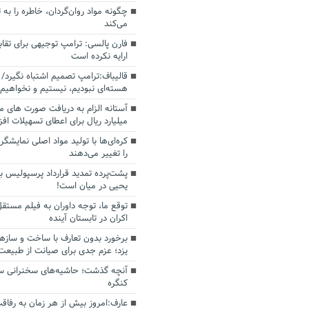
چگونه مواد روان‌گردان، خاطره را به 
می‌کند
فارن پالسی: ترامپ توجیهی برای تقابل
ارایه نکرده است
قالیباف:ترامپ تصمیم اشتباه نگیرد/ 
هسته‌ای نبودیم، نیستیم و نخواهیم 
میلیارد ریال برای اعطای تسهیلات اف
کره‌ای‌ها با تولید مواد اصلی نمایشگره
را تغییر می‌دهند
پشت‌پرده تمدید قرارداد پرسپولیس با
یحیی در میان است!
توقع ما، توجه داوران به فیلم مستقل
اکران در تابستان آینده
برخورد بدون تعارف با ساخت‌ و سازه
یزد؛ عزم جدی برای صیانت از طبیعت
آنچه گذشت؛ حاشیه‌های سخنرانی سال
کنگره
عارف:امروز بیش از هر زمان به رفاقت