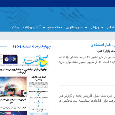
تماعی
ورزشی
علم و فناوری
مجله صبح
آرشیو روزنامه
ویدئو
چهارشنبه، 6 اسفند 1404
 بازار اجاره
از ابتدای امسال تا کنون خرید و فروش مسکن در کل کشور ۴۰ درصد کاهش یافته اما
 افزایش پیدا کرده است که از تغییر مسیر متقاضیان خرید
ر اجاره شهر تهران افزایش یافته و گزارش‌های
انی نشان می‌دهد تعیین سقف ۲۵ درصد برای قراردادها نتوانسته سد محکمی در