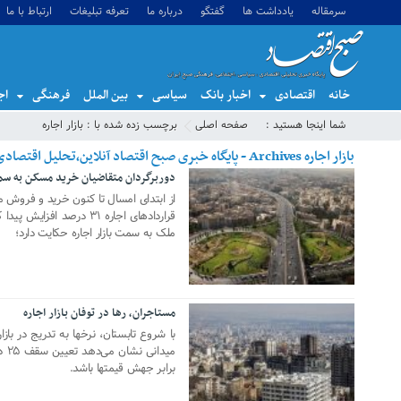
سرمقاله
یادداشت ها
گفتگو
درباره ما
تعرفه تبلیغات
ارتباط با ما
خانه
اقتصادی
اخبار بانک
سیاسی
بین الملل
فرهنگی
اج
شما اینجا هستید :
صفحه اصلی
برچسب زده شده با : بازار اجاره
بازار اجاره Archives - پایگاه خبری صبح اقتصاد آنلاین،تحلیل اقتصادی،اخبار اقتصادی
دوربرگردان متقاضیان خرید مسکن به سمت
10 آگوست 2021
قراردادهای اجاره ۳۱ درصد
ملک به سمت بازار اجاره حکایت دارد؛
مستاجران، رها در توفان بازار اجاره
13 جولای 2021
با شروع تابستان، نرخها به تدریج در بازا
مید
برابر جهش قیمتها باشد.