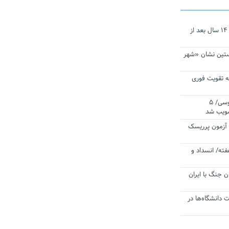
نجات‌دهنده‌ همچنان در آیینه است/ ۱۴ سال بعد از
ستین نشان «شهر
 تقویت فوری
اقتدار ناوگروه ۱۰۳ در مأموریت‌ اقیانوسی/ ۵
صویب شد
ا آزمون پرریسک
فته/ انسداد و
ن جنگ با ایران
ت دانشگاه‌ها در