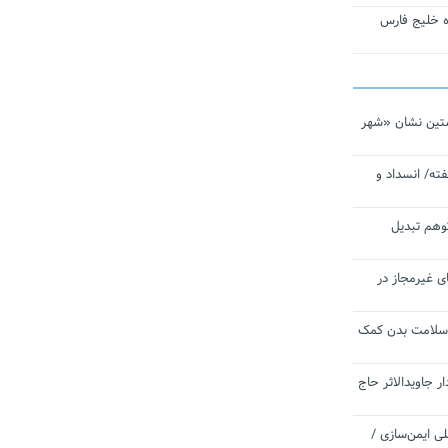
تاره خلیج فارس
تین نشان «شهر
ته/ انسداد و
توهم تبدیل
ی غیرمجاز در
 سلامت بدن کمک
 جاویدالاثر حاج
 به برنامه ملی ایمن‌سازی /