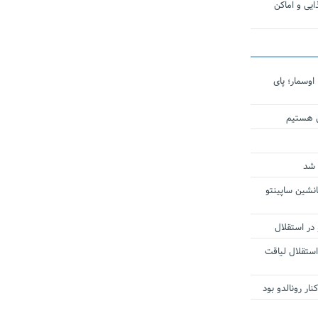
یی و اماکن
اوسمار؛ پای
ی هستیم
 شد
انشین ساپینتو
 در استقلال
استقلال لیاقت
ار رونالدو بود