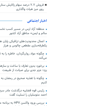
فروش ۷.۷ درصد سهام پالایش س
روی میز هیات واگذاری
اخبار اجتماعی
منطقه آزاد ارس در مسیر کسب نخس
سالم و ایمن» مناطق آزاد کشور
اعمال محدودیت‌های ترافیکی پایان هف
یکطرفه‌سازی مقطعی چالوس و هراز
چگونه مواد روان‌گردان، خاطره را به 
می‌کند
برخورد بدون تعارف با ساخت‌ و سازها
یزد؛ عزم جدی برای صیانت از طبیعت
چگونه با تغذیه صحیح در رمضان به
کنیم
رئیس قوه قضاییه درگذشت مادر سردار
احمد متوسلیان را تسلیت گفت
بررسی ورود واکسن HPV