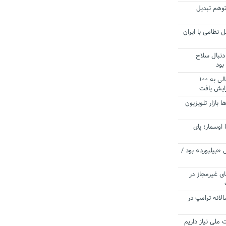
توهم تبدیل
 نظامی با ایران
دنبال سلاح
بود
آستانه الزام به دریافت صورت های مالی به ۱۰۰
زایش یافت
ا بازار تلویزیون
 اوسمار؛ پای
 «بیلبورد» بود /
ای غیرمجاز در
انه ترامپ در
 ملی نیاز داریم