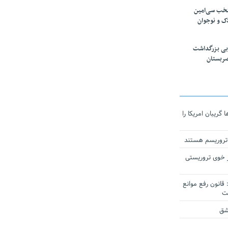
تخب سی‌امین
ک و نوجوان
بی بزرگداشت
صربستان
ریبان امریکا را
 تروریسم هستند
 خوی تروریستی
انون رفع موانع
شق