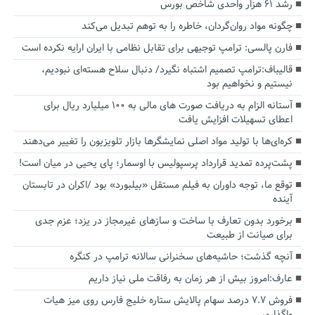
رشد ۶۱ هزار واحدی شاخص بورس
چگونه مواد روان‌گردان، خاطره را به توهم تبدیل می‌کند
فارن پالسی: ترامپ توجیهی برای تقابل نظامی با ایران ارایه نکرده است
قالیباف:ترامپ تصمیم اشتباه نگیرد/ دنبال سلاح هسته‌ای نبودیم،
نیستیم و نخواهیم بود
آستانه الزام به دریافت صورت های مالی به ۱۰۰ میلیارد ریال برای
اعطای تسهیلات افزایش یافت
کره‌ای‌ها با تولید مواد اصلی نمایشگرها بازار تلویزیون را تغییر می‌دهند
پشت‌پرده تمدید قرارداد پرسپولیس با اوسمار؛ پای یحیی در میان است!
توقع ما، توجه داوران به فیلم مستقل «بیلبورد» بود /اکران در تابستان
آینده
برخورد بدون تعارف با ساخت‌ و سازهای غیرمجاز در یزد؛ عزم جدی
برای صیانت از طبیعت
آنچه گذشت؛ حاشیه‌های سخنرانی سالانه ترامپ در کنگره
عارف:امروز بیش از هر زمان به رفاقت ملی نیاز داریم
فروش ۷.۷ درصد سهام پالایش ستاره خلیج فارس روی میز هیات
واگذاری