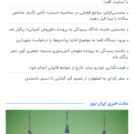
را تسلیت گفت
محسنی‌اژه‌ای: مراجع قضایی در محاسبه خسارت تأخیر تأدیه، شاخص
سالانه را مبنا قرار دهند
نخستین جلسه دادگاه رسیدگی به پرونده «کوروش کمپانی» برگزار شد
ورود دستگاه قضا به موضوع اجاره پیاده‌روها با درخواست شهرداری
جلسه رسیدگی به پرونده متهمان آتش‌سوزی مسجد جعفری کوی نصر
برگزار شد
قیمت‌گذاری خودرو نباید خارج از ضوابط قانونی انجام شود
سفر اژه ای به اصفهان؛ از شمیم گره گشایی تا نسیم دادمندی
سایت خبری ایران نیوز