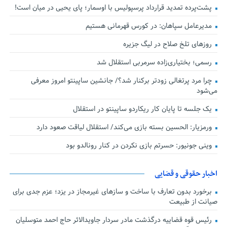
پشت‌پرده تمدید قرارداد پرسپولیس با اوسمار؛ پای یحیی در میان است!
مدیرعامل سپاهان: در کورس قهرمانی هستیم
روزهای تلخ صلاح در لیگ جزیره
رسمی؛ بختیاری‌زاده سرمربی استقلال شد
چرا مرد پرتغالی زودتر برکنار شد؟/ جانشین ساپینتو امروز معرفی
می‌شود
یک جلسه تا پایان کار ریکاردو ساپینتو در استقلال
ورمزیار: الحسین بسته بازی می‌کند/ استقلال لیاقت صعود دارد
وینی جونیور: حسرتم بازی نکردن در کنار رونالدو بود
اخبار حقوقی و قضایی
برخورد بدون تعارف با ساخت‌ و سازهای غیرمجاز در یزد؛ عزم جدی برای
صیانت از طبیعت
رئیس قوه قضاییه درگذشت مادر سردار جاویدالاثر حاج احمد متوسلیان