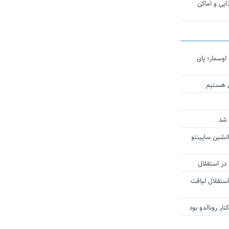
یی و اماکن
اوسمار؛ پای
ی هستیم
 شد
انشین ساپینتو
 در استقلال
استقلال لیاقت
ار رونالدو بود