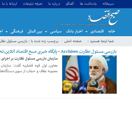
سرمقاله
یادداشت ها
گفتگو
درباره ما
تعرفه تبلیغات
ارتباط با ما
خانه
اقتصادی
اخبار بانک
سیاسی
بین الملل
فرهنگی
اج
شما اینجا هستید :
صفحه اصلی
برچسب زده شده با : بازرسی مسئول نظار
بازرسی مسئول نظارت Archives - پایگاه خبری صبح اقتصاد آنلاین،تحلیل اقتصادی،اخبار اقتصادی
سازمان بازرسی مسئول نظارت بر اجرای
11 آگوست 2019
معاون اول قوه قضاییه گفت: سازمان 
مصوبه عفاف و حجاب از سوی دستگاه‌ه