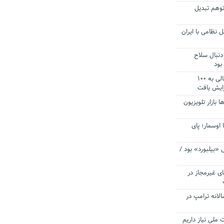
توهم تبدیل
 نظامی با ایران
دنبال سلاح
بود
آستانه الزام به دریافت صورت های مالی به ۱۰۰
زایش یافت
ا بازار تلویزیون
 اوسمار؛ پای
 «بیلبورد» بود /
ای غیرمجاز در
انه ترامپ در
 ملی نیاز داریم