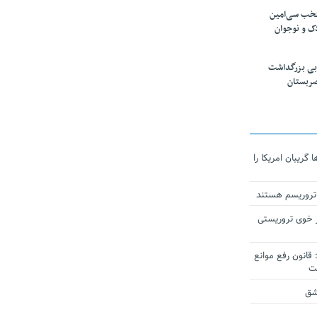
تخب سی‌امین
ک و نوجوان
بی بزرگداشت
صربستان
ریبان امریکا را
 تروریسم هستند
 خوی تروریستی
انون رفع موانع
شق