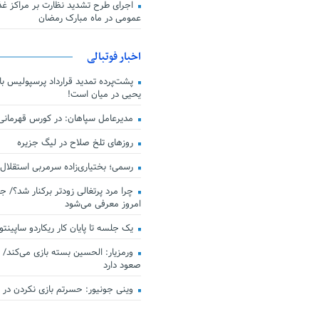
اجرای طرح تشدید نظارت بر مراکز غذا
عمومی در ماه مبارک رمضان
اخبار فوتبالی
پشت‌پرده تمدید قرارداد پرسپولیس با 
یحیی در میان است!
مدیرعامل سپاهان: در کورس قهرمان
روزهای تلخ صلاح در لیگ جزیره
رسمی؛ بختیاری‌زاده سرمربی استقلال
چرا مرد پرتغالی زودتر برکنار شد؟/ ج
امروز معرفی می‌شود
یک جلسه تا پایان کار ریکاردو ساپینتو
ورمزیار: الحسین بسته بازی می‌کند/ 
صعود دارد
وینی جونیور: حسرتم بازی نکردن در کن