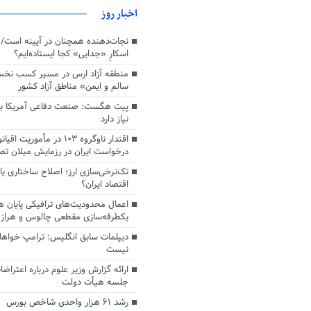
اخبار روز
اسکارِ «جدایی» کجا ایستاده‌ایم؟
منطقه آزاد ارس در مسیر کسب نخ
سالم و ایمن» مناطق آزاد کشور
پیت هگست: صنعت دفاعی آمریکا به
نیاز دارد
درخواست ایران در رزمایش میلان ت
تک‌نرخی‌سازی ارز؛ اصلاح ساختاری ی
اقتصاد ایران؟
اعمال محدودیت‌های ترافیکی پایان ه
یکطرفه‌سازی مقطعی چالوس و هراز
دیپلمات سابق انگلیس:‌ ترامپ خواها
نیست
ارائه گزارش وزیر علوم درباره اعتراضا
جلسه هیأت دولت
رشد ۶۱ هزار واحدی شاخص بورس