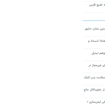
تاره خلیج فارس
تین نشان «شهر
ته/ انسداد و
توهم تبدیل
ی غیرمجاز در
 سلامت بدن کمک
 جاویدالاثر حاج
 به برنامه ملی ایمن‌سازی /