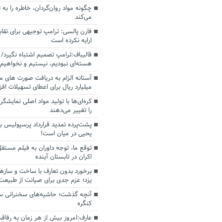
چگونه مواد روان‌گردان، خاطره را به 
می‌کند
فارن پالسی: ترامپ توجیهی برای تقابل
ارایه نکرده است
قالیباف:ترامپ تصمیم اشتباه نگیرد/ 
هسته‌ای نبودیم، نیستیم و نخواهیم 
میلیارد ریال برای اعطای تسهیلات اف
کره‌ای‌ها با تولید مواد اصلی نمایشگره
را تغییر می‌دهند
پشت‌پرده تمدید قرارداد پرسپولیس با
یحیی در میان است!
توقع ما، توجه داوران به فیلم مستقل
اکران در تابستان آینده
برخورد بدون تعارف با ساخت‌ و سازه
یزد؛ عزم جدی برای صیانت از طبیعت
آنچه گذشت؛ حاشیه‌های سخنرانی سال
کنگره
عارف:امروز بیش از هر زمان به رفاقت