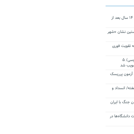
نجات‌دهنده‌ همچنان در آیینه است/ ۱۴ سال بعد از
ستین نشان «شهر
 تقویت فوری
اقتدار ناوگروه ۱۰۳ در مأموریت‌ اقیانوسی/ ۵
صویب شد
ا آزمون پرریسک
فته/ انسداد و
ن جنگ با ایران
ت دانشگاه‌ها در