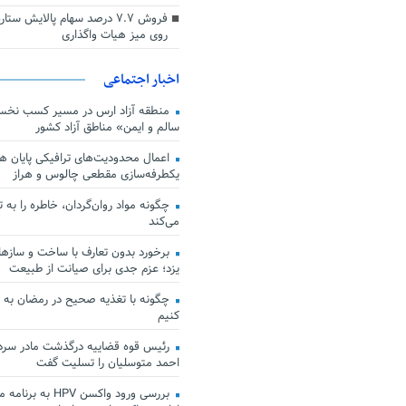
فروش ۷.۷ درصد سهام پالایش س
روی میز هیات واگذاری
اخبار اجتماعی
منطقه آزاد ارس در مسیر کسب نخس
سالم و ایمن» مناطق آزاد کشور
اعمال محدودیت‌های ترافیکی پایان هف
یکطرفه‌سازی مقطعی چالوس و هراز
چگونه مواد روان‌گردان، خاطره را به 
می‌کند
برخورد بدون تعارف با ساخت‌ و سازها
یزد؛ عزم جدی برای صیانت از طبیعت
چگونه با تغذیه صحیح در رمضان به
کنیم
رئیس قوه قضاییه درگذشت مادر سردار
احمد متوسلیان را تسلیت گفت
بررسی ورود واکسن HPV