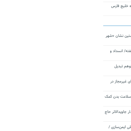
تاره خلیج فارس
تین نشان «شهر
ته/ انسداد و
توهم تبدیل
ی غیرمجاز در
 سلامت بدن کمک
 جاویدالاثر حاج
 به برنامه ملی ایمن‌سازی /