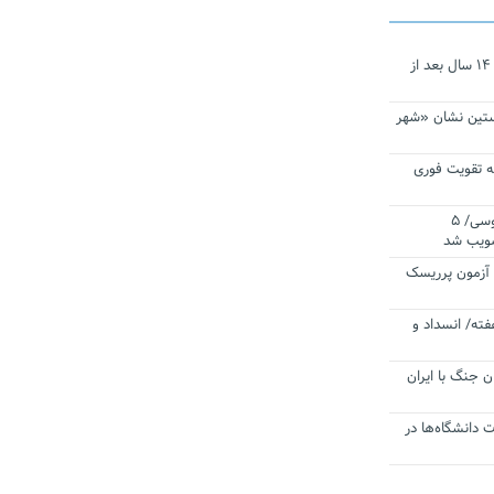
نجات‌دهنده‌ همچنان در آیینه است/ ۱۴ سال بعد از
ستین نشان «شهر
 تقویت فوری
اقتدار ناوگروه ۱۰۳ در مأموریت‌ اقیانوسی/ ۵
صویب شد
ا آزمون پرریسک
فته/ انسداد و
ن جنگ با ایران
ت دانشگاه‌ها در