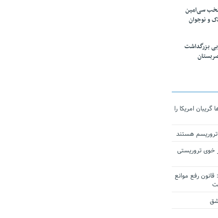
تخب سی‌امین
ک و نوجوان
بی بزرگداشت
صربستان
ریبان امریکا را
 تروریسم هستند
 خوی تروریستی
انون رفع موانع
شق