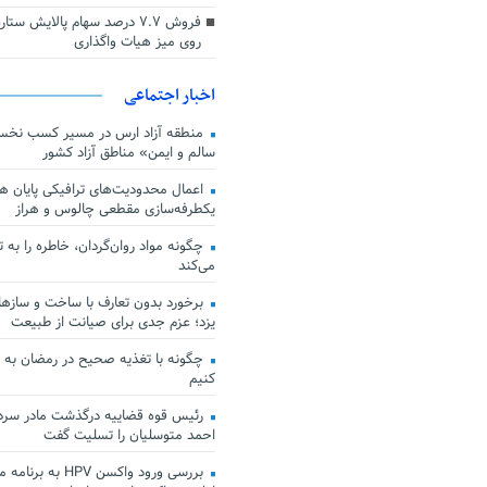
فروش ۷.۷ درصد سهام پالایش س
روی میز هیات واگذاری
اخبار اجتماعی
منطقه آزاد ارس در مسیر کسب نخس
سالم و ایمن» مناطق آزاد کشور
اعمال محدودیت‌های ترافیکی پایان هف
یکطرفه‌سازی مقطعی چالوس و هراز
چگونه مواد روان‌گردان، خاطره را به 
می‌کند
برخورد بدون تعارف با ساخت‌ و سازها
یزد؛ عزم جدی برای صیانت از طبیعت
چگونه با تغذیه صحیح در رمضان به
کنیم
رئیس قوه قضاییه درگذشت مادر سردار
احمد متوسلیان را تسلیت گفت
بررسی ورود واکسن HPV