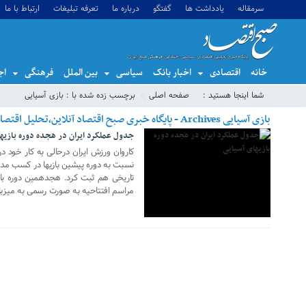
سرمقاله
یادداشت ها
گفتگو
درباره ما
تعرفه تبلیغات
ارتباط با ما
خانه
اقتصادی
اخبار بانک
سیاسی
بین الملل
فرهنگی
اج
02 سپتامبر 2018
شما اینجا هستید :
صفحه اصلی
برچسب زده شده با : بازی آسیایی
بازی آسیایی Archives - پایگاه خبری صبح اقتصاد آنلاین،تحلیل اقتصادی،اخبار اقتصادی
جدول عملکرد ایران در هجده دوره بازیه
نسبت به دوره پیشین ب
مراسم افتتاحیه به صورت رسمی به میزبان