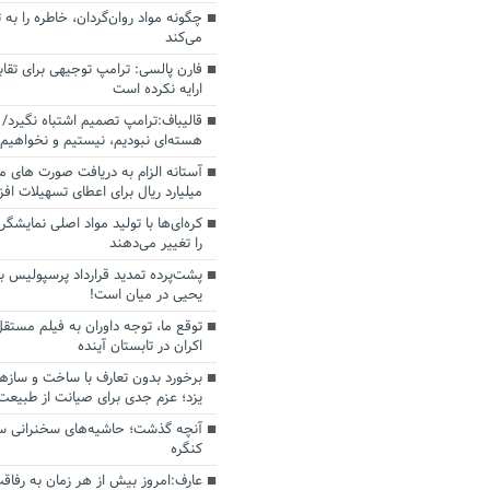
چگونه مواد روان‌گردان، خاطره را به 
می‌کند
فارن پالسی: ترامپ توجیهی برای تقابل
ارایه نکرده است
قالیباف:ترامپ تصمیم اشتباه نگیرد/ 
هسته‌ای نبودیم، نیستیم و نخواهیم 
میلیارد ریال برای اعطای تسهیلات اف
کره‌ای‌ها با تولید مواد اصلی نمایشگره
را تغییر می‌دهند
پشت‌پرده تمدید قرارداد پرسپولیس با
یحیی در میان است!
توقع ما، توجه داوران به فیلم مستقل
اکران در تابستان آینده
برخورد بدون تعارف با ساخت‌ و سازه
یزد؛ عزم جدی برای صیانت از طبیعت
آنچه گذشت؛ حاشیه‌های سخنرانی سال
کنگره
عارف:امروز بیش از هر زمان به رفاقت