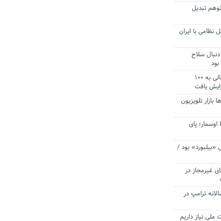
توهم تبدیل
 نظامی با ایران
دنبال سلاح
بود
آستانه الزام به دریافت صورت های مالی به ۱۰۰
زایش یافت
ا بازار تلویزیون
 اوسمار؛ پای
 «بیلبورد» بود /
ای غیرمجاز در
انه ترامپ در
 ملی نیاز داریم