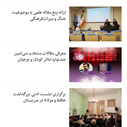
ارائه پنج مقاله علمی با موضوعیت
جنگ و میراث‌فرهنگی
معرفی مقالات منتخب سی‌امین
جشنواره تئاتر کودک و نوجوان
برگزاری نشست ادبی بزرگداشت
حافظ و مولانا در صربستان