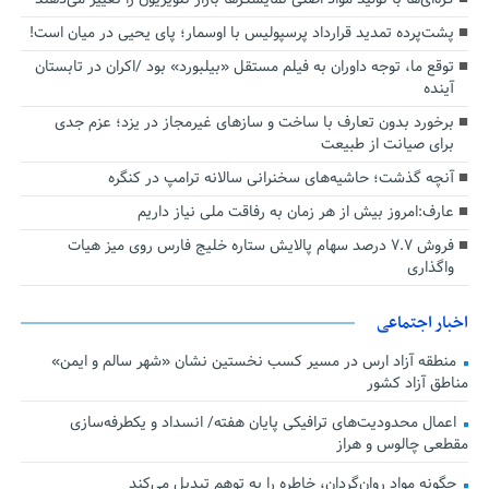
پشت‌پرده تمدید قرارداد پرسپولیس با اوسمار؛ پای یحیی در میان است!
توقع ما، توجه داوران به فیلم مستقل «بیلبورد» بود /اکران در تابستان
آینده
برخورد بدون تعارف با ساخت‌ و سازهای غیرمجاز در یزد؛ عزم جدی
برای صیانت از طبیعت
آنچه گذشت؛ حاشیه‌های سخنرانی سالانه ترامپ در کنگره
عارف:امروز بیش از هر زمان به رفاقت ملی نیاز داریم
فروش ۷.۷ درصد سهام پالایش ستاره خلیج فارس روی میز هیات
واگذاری
اخبار اجتماعی
منطقه آزاد ارس در مسیر کسب نخستین نشان «شهر سالم و ایمن»
مناطق آزاد کشور
اعمال محدودیت‌های ترافیکی پایان هفته/ انسداد و یکطرفه‌سازی
مقطعی چالوس و هراز
چگونه مواد روان‌گردان، خاطره را به توهم تبدیل می‌کند