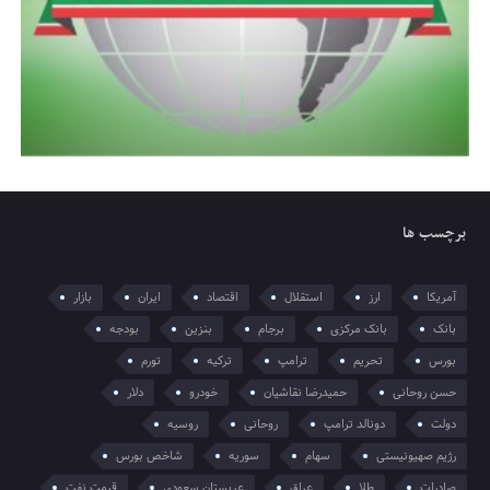
برچسب ها
آمریکا
ارز
استقلال
اقتصاد
ایران
بازار
بانک
بانک مرکزی
برجام
بنزین
بودجه
بورس
تحریم
ترامپ
ترکیه
تورم
حسن روحانی
حمیدرضا نقاشیان
خودرو
دلار
دولت
دونالد ترامپ
روحانی
روسیه
رژیم صهیونیستی
سهام
سوریه
شاخص بورس
صادرات
طلا
عراق
عربستان سعودی
قیمت نفت