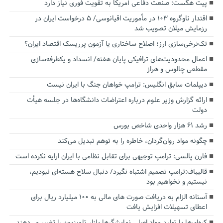
پیت هگست: صنعت دفاعی آمریکا به تقویت فوری نیاز دارد
اقتدار ناوگروه ۱۰۳ در مأموریت‌ اقیانوسی/ ۵ درخواست ایران در
رزمایش میلان تصویب شد
تک‌نرخی‌سازی ارز؛ اصلاح ساختاری یا آزمون پرریسک اقتصاد ایران؟
اعمال محدودیت‌های ترافیکی پایان هفته/ انسداد و یکطرفه‌سازی
مقطعی چالوس و هراز
دیپلمات سابق انگلیس:‌ ترامپ خواهان جنگ با ایران نیست
ارائه گزارش وزیر علوم درباره اعتراضات دانشگاه‌ها در جلسه هیأت
دولت
رشد ۶۱ هزار واحدی شاخص بورس
چگونه مواد روان‌گردان، خاطره را به توهم تبدیل می‌کند
فارن پالسی: ترامپ توجیهی برای تقابل نظامی با ایران ارایه نکرده است
قالیباف:ترامپ تصمیم اشتباه نگیرد/ دنبال سلاح هسته‌ای نبودیم،
نیستیم و نخواهیم بود
آستانه الزام به دریافت صورت های مالی به ۱۰۰ میلیارد ریال برای
اعطای تسهیلات افزایش یافت
کره‌ای‌ها با تولید مواد اصلی نمایشگرها بازار تلویزیون را تغییر می‌دهند