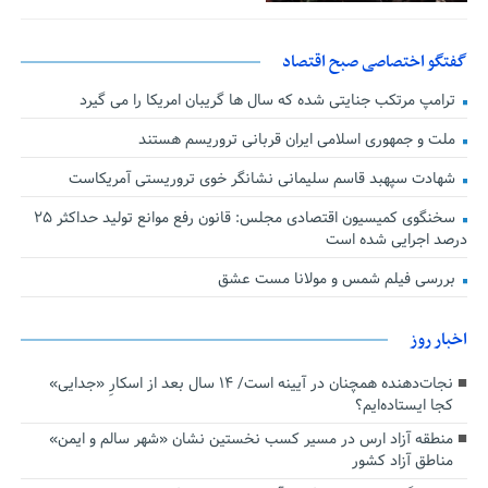
گفتگو اختصاصی صبح اقتصاد
ترامپ مرتکب جنایتی شده که سال ها گریبان امریکا را می گیرد
ملت و جمهوری اسلامی ایران قربانی تروریسم هستند
شهادت سپهبد قاسم سلیمانی نشانگر خوی تروریستی آمریکاست
سخنگوی کمیسیون اقتصادی مجلس: قانون رفع موانع تولید حداکثر ۲۵
درصد اجرایی شده است
بررسی فیلم شمس و مولانا مست عشق
اخبار روز
نجات‌دهنده‌ همچنان در آیینه است/ ۱۴ سال بعد از اسکارِ «جدایی»
کجا ایستاده‌ایم؟
منطقه آزاد ارس در مسیر کسب نخستین نشان «شهر سالم و ایمن»
مناطق آزاد کشور