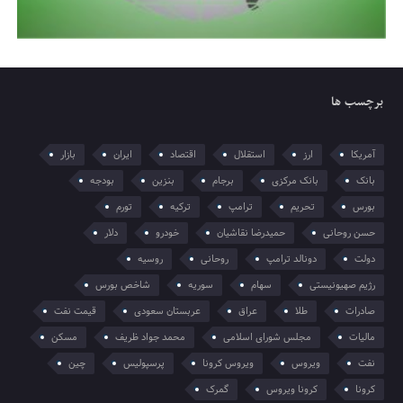
برچسب ها
آمریکا
ارز
استقلال
اقتصاد
ایران
بازار
بانک
بانک مرکزی
برجام
بنزین
بودجه
بورس
تحریم
ترامپ
ترکیه
تورم
حسن روحانی
حمیدرضا نقاشیان
خودرو
دلار
دولت
دونالد ترامپ
روحانی
روسیه
رژیم صهیونیستی
سهام
سوریه
شاخص بورس
صادرات
طلا
عراق
عربستان سعودی
قیمت نفت
مالیات
مجلس شورای اسلامی
محمد جواد ظریف
مسکن
نفت
ویروس
ویروس کرونا
پرسپولیس
چین
کرونا
کرونا ویروس
گمرک