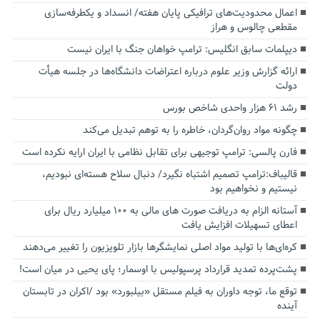
اعمال محدودیت‌های ترافیکی پایان هفته/ انسداد و یکطرفه‌سازی
مقطعی چالوس و هراز
دیپلمات سابق انگلیس:‌ ترامپ خواهان جنگ با ایران نیست
ارائه گزارش وزیر علوم درباره اعتراضات دانشگاه‌ها در جلسه هیأت
دولت
رشد ۶۱ هزار واحدی شاخص بورس
چگونه مواد روان‌گردان، خاطره را به توهم تبدیل می‌کند
فارن پالسی: ترامپ توجیهی برای تقابل نظامی با ایران ارایه نکرده است
قالیباف:ترامپ تصمیم اشتباه نگیرد/ دنبال سلاح هسته‌ای نبودیم،
نیستیم و نخواهیم بود
آستانه الزام به دریافت صورت های مالی به ۱۰۰ میلیارد ریال برای
اعطای تسهیلات افزایش یافت
کره‌ای‌ها با تولید مواد اصلی نمایشگرها بازار تلویزیون را تغییر می‌دهند
پشت‌پرده تمدید قرارداد پرسپولیس با اوسمار؛ پای یحیی در میان است!
توقع ما، توجه داوران به فیلم مستقل «بیلبورد» بود /اکران در تابستان
آینده