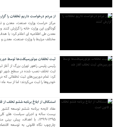
از مردم درخواست داریم تخلفات را گزا
مرکز حراست وزارت صنعت، معدن و تج
گوناگون این وزارت خانه را گزارش کنند
معدن طی اطلاعیه ای اعلام کرد: با هدف
مختلف مرتبط با وزارت صنعت، معدن و تج
20 نوامبر 2017
ثبت تخلفات موتورسیکلت‌ها توسط دورب
رئیس پلیس راهور تهران بزرگ از آغاز ث
ثبت تخلف نصب شده در سطح شهر تهران 
کرد: تمام دوربین‌های ثبت تخلفاتی که د
خودروها را ثبت می‌کردند؛ اما از سه ماه ق
17 اکتبر 2017
استنکاف از ابلاغ برنامه ششم تخلف از ق
مفاد لایحه برنامه ششم توسعه کشور 
بیست ساله و اجرای سیاست های کلی ت
۱۳۹۵-۱۳۹۹، با اهداف، پیش بین
چارچوب نگاه قانونی به توسعه اقتص