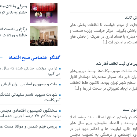
معرفی مقالات من
جشنواره تئاتر کود
رش کنند
ارت از مردم خواست تا تخلفات بخش های
برگزاری نشست اد
 و پاداش بگیرند. مرکز حراست وزارت صنعت و
حافظ و مولانا در 
 مبارزه با فساد اداری در هریک از بخش های
ارت، برای دریافت […]
گفتگو اختصاصی صبح اقتصاد
ین‌های ثبت تخلف آغاز شد
ترامپ مرتکب جنایتی شده که سال ها گ
بت تخلفات موتورسیکلت‌ها توسط دوربین‌های
می گیرد
خبر داد. سردار محمدرضا مهماندار اظهار
ر سطح شهر تهران بودند، تاکنون فقط تخلفات
ملت و جمهوری اسلامی ایران قربانی
بل با ایجاد تغییراتی در سخت‌افزارها و […]
شهادت سپهبد قاسم سلیمانی نشانگر
آمریکاست
انون است
سخنگوی کمیسیون اقتصادی مجلس: ق
تولید حداکثر ۲۵ درصد اجرایی شده است
که در راستای تحقق اهداف سند چشم انداز
وسعه و اقتصاد مقاومتی، برای سال های
بررسی فیلم شمس و مولانا مست ع
ی منابع مالی، اولویت ها و احکام مورد نیاز در
ادی، اجتماعی و فرهنگی به تصویب مجلس