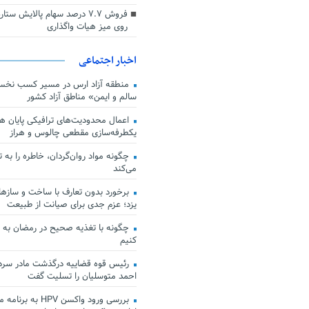
فروش ۷.۷ درصد سهام پالایش س
روی میز هیات واگذاری
اخبار اجتماعی
منطقه آزاد ارس در مسیر کسب نخس
سالم و ایمن» مناطق آزاد کشور
اعمال محدودیت‌های ترافیکی پایان هف
یکطرفه‌سازی مقطعی چالوس و هراز
چگونه مواد روان‌گردان، خاطره را به 
می‌کند
برخورد بدون تعارف با ساخت‌ و سازها
یزد؛ عزم جدی برای صیانت از طبیعت
چگونه با تغذیه صحیح در رمضان به
کنیم
رئیس قوه قضاییه درگذشت مادر سردار
احمد متوسلیان را تسلیت گفت
بررسی ورود واکسن HPV