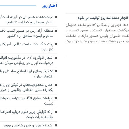
اخبار روز
انجام دهند،سه روز توقیف می شود
اسکارِ «جدایی» کجا ایستاده‌ایم؟
پلیس راهور ناجا از توقیف ۷۲ ساعته خودروی رانندگانی که دو تخلف همزمان
 بازگشت مسافران تابستانی ضمن توصیه با
منطقه آزاد ارس در مسیر کسب نخ
سالم و ایمن» مناطق آزاد کشور
فت: ماموران پلیس دستور دارند با تخلفات
د جدی داشته باشند و خودروها را در صورت
پیت هگست: صنعت دفاعی آمریکا به
نیاز دارد
درخواست ایران در رزمایش میلان ت
تک‌نرخی‌سازی ارز؛ اصلاح ساختاری ی
اقتصاد ایران؟
اعمال محدودیت‌های ترافیکی پایان ه
یکطرفه‌سازی مقطعی چالوس و هراز
دیپلمات سابق انگلیس:‌ ترامپ خواها
نیست
ارائه گزارش وزیر علوم درباره اعتراضا
جلسه هیأت دولت
رشد ۶۱ هزار واحدی شاخص بورس