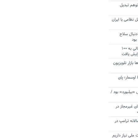
توهم تبدیل
 نظامی با ایران
دنبال سلاح
بود
آستانه الزام به دریافت صورت های مالی به ۱۰۰
زایش یافت
ا بازار تلویزیون
 اوسمار؛ پای
 «بیلبورد» بود /
ای غیرمجاز در
انه ترامپ در
 ملی نیاز داریم