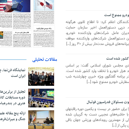
خودرو ممنوع است
ندگان اعلام کرد: تا اطلاع ثانوی هرگونه
درپی دستورالعمل اخیر سازمان حمایت
یران عامل شرکت‌های واردکننده خودرو،
 دستورالعمل شرکت‌های واردکننده موظف
‌های فروش مدت‌دار بیش از ۳۰ روز […]
 کشور شده است
مقالات تحلیلی
صادی مجلس شورای اسلامی گفت: بر اساس
نمایشگاه فن‌نما، 
 هزار خودرو با تخلف وارد کشور شده است.
ایران است
در برنامه گفتگوی ویژه خبری چهارشنبه شب
 سفارش خودرو ممنوع شود […]
تجلیل از بر‌ترین‌
دوره مسابقات کان
وت مسئولان فدراسیون فوتبال
هنری در بندرعبا
را برای حضور در بیست و یکمین دوره رقابتهای
ارائه پنج مقاله ع
 با حاشیه‌های عجیبی دست به گریبان شده
جنگ و میراث‌فره
کی از مهمترین رویدادهای ورزشی جهان باقی
 یکی از […]