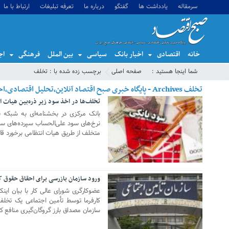
سرمقاله
یادداشت ها
گفتگو
درباره ما
تعرفه تبلیغات
ارتباط با ما
خانه
اقتصادی
اخبار بانک
سیاسی
بین الملل
فرهنگی
اج
شما اینجا هستید :
صفحه اصلی
برچسب زده شده با : تخلف
تخلف Archives - پایگاه خبری صبح اقتصاد آنلاین،تحلیل اقتصادی،اخبار اقتصادی
تخلف‌ها در اخذ سود زیر ذره‌بین هیات ا
15 مارس 2022
بانک مرکزی در بخشنامه‌ای به شبکه ب
نرخ‌های سود علی‌الحساب سپرده‌های سرما
متخلف از طریق هیات انتظامی برخورد قا
ورود سازمان بازرسی برای احقاق حقوق ک
22 آگوست 2020
عضوکارگری شورای عالی کار با بیان ا
کارفرما توسط تأمین اجتماعی یک تخل
سازمان مصداق بارز گروگان‌گیری منافع ک
16 جولای 2018