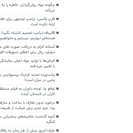
چگونه مواد روان‌گردان، خاطره را به 
می‌کند
فارن پالسی: ترامپ توجیهی برای تقابل
ارایه نکرده است
قالیباف:ترامپ تصمیم اشتباه نگیرد/ 
هسته‌ای نبودیم، نیستیم و نخواهیم 
میلیارد ریال برای اعطای تسهیلات اف
کره‌ای‌ها با تولید مواد اصلی نمایشگره
را تغییر می‌دهند
پشت‌پرده تمدید قرارداد پرسپولیس با
یحیی در میان است!
توقع ما، توجه داوران به فیلم مستقل
اکران در تابستان آینده
برخورد بدون تعارف با ساخت‌ و سازه
یزد؛ عزم جدی برای صیانت از طبیعت
آنچه گذشت؛ حاشیه‌های سخنرانی سال
کنگره
عارف:امروز بیش از هر زمان به رفاقت