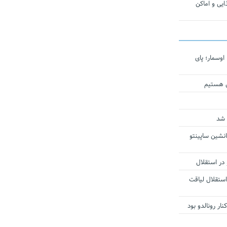
یی و اماکن
اوسمار؛ پای
ی هستیم
 شد
انشین ساپینتو
 در استقلال
استقلال لیاقت
ار رونالدو بود