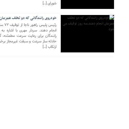
شورای […]
16 سپتامبر 2017
خودروی رانندگانی که دو تخلف همزمان 
رئیس 
انجام دهند. سردار مهری با اشاره به
رانندگان برای رعایت سرعت مطمئنه، گ
حادثه ساز سرعت و سبقت غیرمجاز برخور
ارتکاب […]