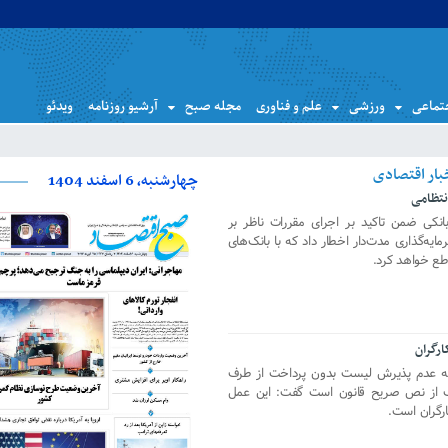
تماعی
ورزشی
علم و فناوری
مجله صبح
آرشیو روزنامه
ویدئو
چهارشنبه، 6 اسفند 1404
نتظامی
انکی ضمن تاکید بر اجرای مقررات ناظر بر
یه‌گذاری مدت‌دار اخطار داد که با بانک‌های
طع خواهد کرد.
ارگران
ینکه عدم پذیرش لیست بدون پرداخت از طرف
ف از نص صریح قانون است گفت: این عمل
ارگران است.