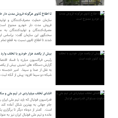
تا اطلاع ثانوی هرگونه فروش مدت دار 
سازمان حمایت مصرف‌کنندگان و تولیدکن
فروش مدت دار خودرو ممنوع است. 
مصرف‌کنندگان و تولیدکنندگان به مد
سخنگوی این سازمان گفت: براساس این
05 جولای 2018
شدند تا اطلاع ثانوی نسبت به قطع تمام برنامه
بیش از یکصد هزار خودرو با تخلف وارد
رئیس فراکسیون مبارزه با فساد اقت
گزارش دستگاه های امنیتی بیش از یکصد
به نقل از صدا و سیما، ‌ امیر خجسته 
شبکه دو سیما افزود: پیش از آنکه ثبت
21 آوریل 2018
افشای تخلف میلیاردی در تیم ملی و سک
فدراسیون فوتبال که باید تیم ملی ایران 
جام جهانی به بهترین شکل آماده کند
است. کمتر از دوماه دیگر تا برگزاری ی
مانده و تیم ملی فوتبال ایران نیز به عنوان
03 مارس 2018