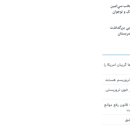
تخب سی‌امین
ک و نوجوان
بی بزرگداشت
صربستان
ریبان امریکا را
 تروریسم هستند
 خوی تروریستی
انون رفع موانع
شق