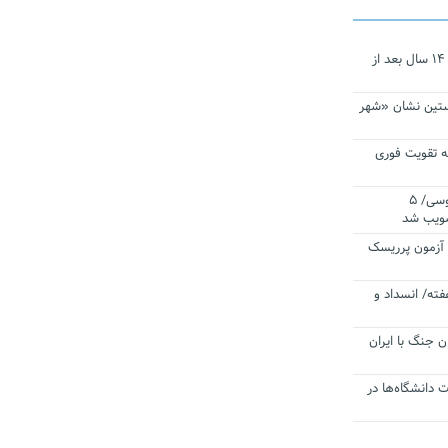
نجات‌دهنده‌ همچنان در آیینه است/ ۱۴ سال بعد از
ستین نشان «شهر
 تقویت فوری
اقتدار ناوگروه ۱۰۳ در مأموریت‌ اقیانوسی/ ۵
صویب شد
ا آزمون پرریسک
فته/ انسداد و
ن جنگ با ایران
ت دانشگاه‌ها در