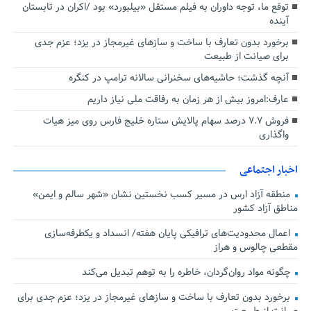
توقع ما، توجه داوران به فیلم مستقل «بیلبورد» بود /اکران در تابستان
آینده
برخورد بدون تعارف با ساخت‌ و سازهای غیرمجاز در یزد؛ عزم جدی
برای صیانت از طبیعت
آنچه گذشت؛ حاشیه‌های سخنرانی سالانه ترامپ در کنگره
عارف:امروز بیش از هر زمان به رفاقت ملی نیاز داریم
فروش ۷.۷ درصد سهام پالایش ستاره خلیج فارس روی میز هیات
واگذاری
اخبار اجتماعی
منطقه آزاد ارس در مسیر کسب نخستین نشان «شهر سالم و ایمن»
مناطق آزاد کشور
اعمال محدودیت‌های ترافیکی پایان هفته/ انسداد و یکطرفه‌سازی
مقطعی چالوس و هراز
چگونه مواد روان‌گردان، خاطره را به توهم تبدیل می‌کند
برخورد بدون تعارف با ساخت‌ و سازهای غیرمجاز در یزد؛ عزم جدی برای