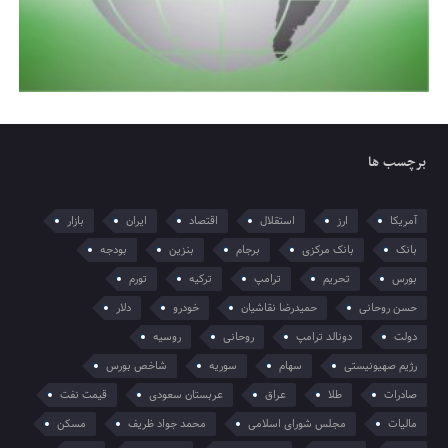
برچسب ها
آمریکا
ارز
استقلال
اقتصاد
ایران
بازار
بانک
بانک مرکزی
برجام
بنزین
بودجه
بورس
تحریم
ترامپ
ترکیه
تورم
حسن روحانی
حمیدرضا نقاشیان
خودرو
دلار
دولت
دونالد ترامپ
روحانی
روسیه
رژیم صهیونیستی
سهام
سوریه
شاخص بورس
صادرات
طلا
عراق
عربستان سعودی
قیمت نفت
مالیات
مجلس شورای اسلامی
محمد جواد ظریف
مسکن