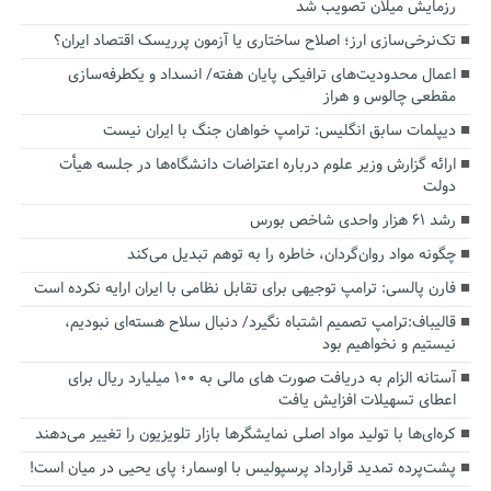
رزمایش میلان تصویب شد
تک‌نرخی‌سازی ارز؛ اصلاح ساختاری یا آزمون پرریسک اقتصاد ایران؟
اعمال محدودیت‌های ترافیکی پایان هفته/ انسداد و یکطرفه‌سازی
مقطعی چالوس و هراز
دیپلمات سابق انگلیس:‌ ترامپ خواهان جنگ با ایران نیست
ارائه گزارش وزیر علوم درباره اعتراضات دانشگاه‌ها در جلسه هیأت
دولت
رشد ۶۱ هزار واحدی شاخص بورس
چگونه مواد روان‌گردان، خاطره را به توهم تبدیل می‌کند
فارن پالسی: ترامپ توجیهی برای تقابل نظامی با ایران ارایه نکرده است
قالیباف:ترامپ تصمیم اشتباه نگیرد/ دنبال سلاح هسته‌ای نبودیم،
نیستیم و نخواهیم بود
آستانه الزام به دریافت صورت های مالی به ۱۰۰ میلیارد ریال برای
اعطای تسهیلات افزایش یافت
کره‌ای‌ها با تولید مواد اصلی نمایشگرها بازار تلویزیون را تغییر می‌دهند
پشت‌پرده تمدید قرارداد پرسپولیس با اوسمار؛ پای یحیی در میان است!