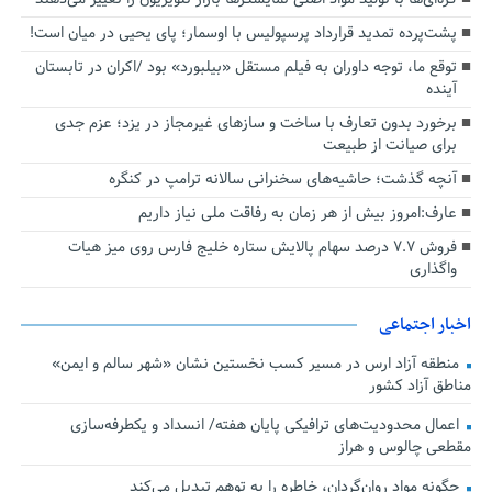
پشت‌پرده تمدید قرارداد پرسپولیس با اوسمار؛ پای یحیی در میان است!
توقع ما، توجه داوران به فیلم مستقل «بیلبورد» بود /اکران در تابستان
آینده
برخورد بدون تعارف با ساخت‌ و سازهای غیرمجاز در یزد؛ عزم جدی
برای صیانت از طبیعت
آنچه گذشت؛ حاشیه‌های سخنرانی سالانه ترامپ در کنگره
عارف:امروز بیش از هر زمان به رفاقت ملی نیاز داریم
فروش ۷.۷ درصد سهام پالایش ستاره خلیج فارس روی میز هیات
واگذاری
اخبار اجتماعی
منطقه آزاد ارس در مسیر کسب نخستین نشان «شهر سالم و ایمن»
مناطق آزاد کشور
اعمال محدودیت‌های ترافیکی پایان هفته/ انسداد و یکطرفه‌سازی
مقطعی چالوس و هراز
چگونه مواد روان‌گردان، خاطره را به توهم تبدیل می‌کند