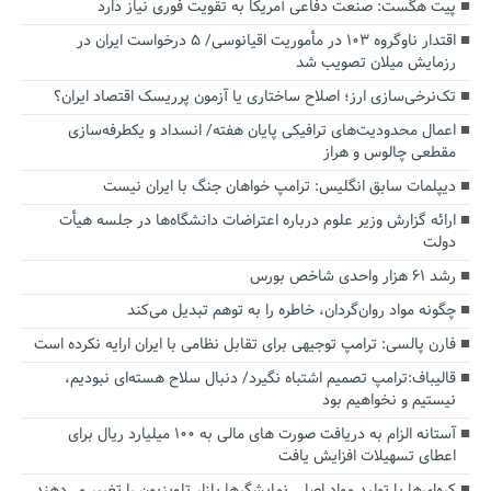
پیت هگست: صنعت دفاعی آمریکا به تقویت فوری نیاز دارد
اقتدار ناوگروه ۱۰۳ در مأموریت‌ اقیانوسی/ ۵ درخواست ایران در
رزمایش میلان تصویب شد
تک‌نرخی‌سازی ارز؛ اصلاح ساختاری یا آزمون پرریسک اقتصاد ایران؟
اعمال محدودیت‌های ترافیکی پایان هفته/ انسداد و یکطرفه‌سازی
مقطعی چالوس و هراز
دیپلمات سابق انگلیس:‌ ترامپ خواهان جنگ با ایران نیست
ارائه گزارش وزیر علوم درباره اعتراضات دانشگاه‌ها در جلسه هیأت
دولت
رشد ۶۱ هزار واحدی شاخص بورس
چگونه مواد روان‌گردان، خاطره را به توهم تبدیل می‌کند
فارن پالسی: ترامپ توجیهی برای تقابل نظامی با ایران ارایه نکرده است
قالیباف:ترامپ تصمیم اشتباه نگیرد/ دنبال سلاح هسته‌ای نبودیم،
نیستیم و نخواهیم بود
آستانه الزام به دریافت صورت های مالی به ۱۰۰ میلیارد ریال برای
اعطای تسهیلات افزایش یافت
کره‌ای‌ها با تولید مواد اصلی نمایشگرها بازار تلویزیون را تغییر می‌دهند