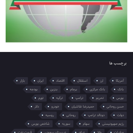
برچسب ها
آمریکا
ارز
استقلال
اقتصاد
ایران
بازار
بانک
بانک مرکزی
برجام
بنزین
بودجه
بورس
تحریم
ترامپ
ترکیه
تورم
حسن روحانی
حمیدرضا نقاشیان
خودرو
دلار
دولت
دونالد ترامپ
روحانی
روسیه
رژیم صهیونیستی
سهام
سوریه
شاخص بورس
صادرات
طلا
عراق
عربستان سعودی
قیمت نفت