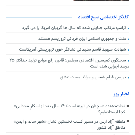
گفتگو اختصاصی صبح اقتصاد
ترامپ مرتکب جنایتی شده که سال ها گریبان امریکا را می گیرد
ملت و جمهوری اسلامی ایران قربانی تروریسم هستند
شهادت سپهبد قاسم سلیمانی نشانگر خوی تروریستی آمریکاست
سخنگوی کمیسیون اقتصادی مجلس: قانون رفع موانع تولید حداکثر ۲۵
درصد اجرایی شده است
بررسی فیلم شمس و مولانا مست عشق
اخبار روز
نجات‌دهنده‌ همچنان در آیینه است/ ۱۴ سال بعد از اسکارِ «جدایی»
کجا ایستاده‌ایم؟
منطقه آزاد ارس در مسیر کسب نخستین نشان «شهر سالم و ایمن»
مناطق آزاد کشور