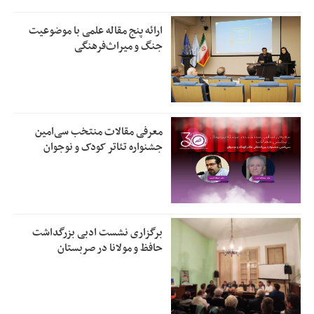
ارائه پنج مقاله علمی با موضوعیت
جنگ و میراث‌فرهنگی
معرفی مقالات منتخب سی‌امین
جشنواره تئاتر کودک و نوجوان
برگزاری نشست ادبی بزرگداشت
حافظ و مولانا در صربستان