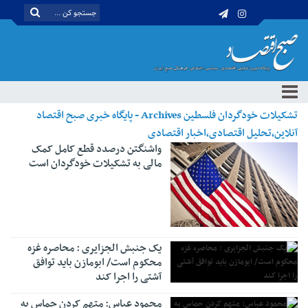
تشکیلات خودگردان فلسطین Archives - پایگاه خبری صبح اقتصاد
آنلاین،تحلیل اقتصادی،اخبار اقتصادی
واشنگتن درصدد قطع کامل کمک
مالی به تشکیلات خودگردان است
یک جنبش الجزایری : محاصره غزه
محکوم است/ ابومازن باید توافق
آشتی را اجرا کند
محمود عباس: متهم کردن حماس به