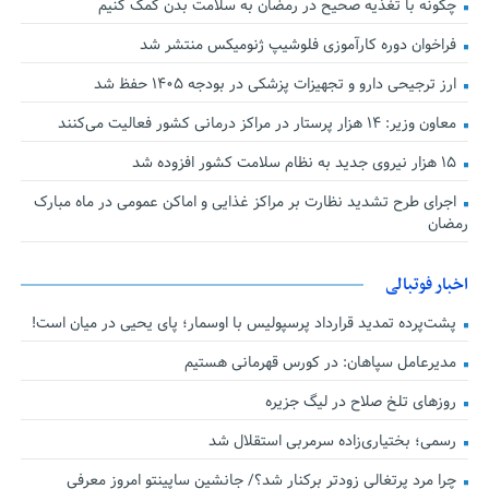
چگونه با تغذیه صحیح در رمضان به سلامت بدن کمک کنیم
فراخوان دوره کارآموزی فلوشیپ ژنومیکس منتشر شد
ارز ترجیحی دارو و تجهیزات پزشکی در بودجه ۱۴۰۵ حفظ شد
معاون وزیر: ۱۴ هزار پرستار در مراکز درمانی کشور فعالیت می‌کنند
۱۵ هزار نیروی جدید به نظام سلامت کشور افزوده شد
اجرای طرح تشدید نظارت بر مراکز غذایی و اماکن عمومی در ماه مبارک
رمضان
اخبار فوتبالی
پشت‌پرده تمدید قرارداد پرسپولیس با اوسمار؛ پای یحیی در میان است!
مدیرعامل سپاهان: در کورس قهرمانی هستیم
روزهای تلخ صلاح در لیگ جزیره
رسمی؛ بختیاری‌زاده سرمربی استقلال شد
چرا مرد پرتغالی زودتر برکنار شد؟/ جانشین ساپینتو امروز معرفی