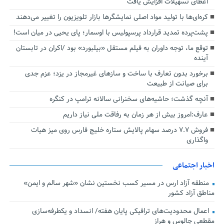
اعطای تسهیلات افزایش یافت
کره‌ای‌ها با تولید مواد اصلی نمایشگرها بازار تلویزیون را تغییر می‌دهند
پشت‌پرده تمدید قرارداد پرسپولیس با اوسمار؛ پای یحیی در میان است!
توقع ما، توجه داوران به فیلم مستقل «بیلبورد» بود /اکران در تابستان
آینده
برخورد بدون تعارف با ساخت‌ و سازهای غیرمجاز در یزد؛ عزم جدی
برای صیانت از طبیعت
آنچه گذشت؛ حاشیه‌های سخنرانی سالانه ترامپ در کنگره
عارف:امروز بیش از هر زمان به رفاقت ملی نیاز داریم
فروش ۷.۷ درصد سهام پالایش ستاره خلیج فارس روی میز هیات
واگذاری
اخبار اجتماعی
منطقه آزاد ارس در مسیر کسب نخستین نشان «شهر سالم و ایمن»
مناطق آزاد کشور
اعمال محدودیت‌های ترافیکی پایان هفته/ انسداد و یکطرفه‌سازی
مقطعی چالوس و هراز