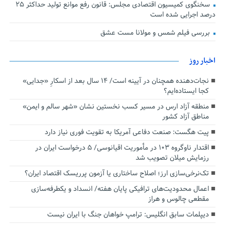
سخنگوی کمیسیون اقتصادی مجلس: قانون رفع موانع تولید حداکثر ۲۵
درصد اجرایی شده است
بررسی فیلم شمس و مولانا مست عشق
اخبار روز
نجات‌دهنده‌ همچنان در آیینه است/ ۱۴ سال بعد از اسکارِ «جدایی»
کجا ایستاده‌ایم؟
منطقه آزاد ارس در مسیر کسب نخستین نشان «شهر سالم و ایمن»
مناطق آزاد کشور
پیت هگست: صنعت دفاعی آمریکا به تقویت فوری نیاز دارد
اقتدار ناوگروه ۱۰۳ در مأموریت‌ اقیانوسی/ ۵ درخواست ایران در
رزمایش میلان تصویب شد
تک‌نرخی‌سازی ارز؛ اصلاح ساختاری یا آزمون پرریسک اقتصاد ایران؟
اعمال محدودیت‌های ترافیکی پایان هفته/ انسداد و یکطرفه‌سازی
مقطعی چالوس و هراز
دیپلمات سابق انگلیس:‌ ترامپ خواهان جنگ با ایران نیست