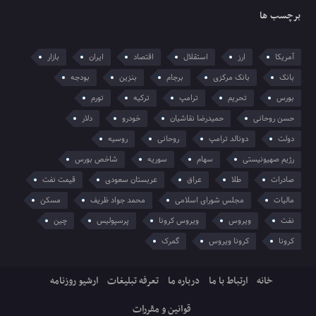
برچسب ها
آمریکا
ارز
استقلال
اقتصاد
ایران
بازار
بانک
بانک مرکزی
برجام
بنزین
بودجه
بورس
تحریم
ترامپ
ترکیه
تورم
حسن روحانی
حمیدرضا نقاشیان
خودرو
دلار
دولت
دونالد ترامپ
روحانی
روسیه
رژیم صهیونیستی
سهام
سوریه
شاخص بورس
صادرات
طلا
عراق
عربستان سعودی
قیمت نفت
مالیات
مجلس شورای اسلامی
محمد جواد ظریف
مسکن
نفت
ویروس
ویروس کرونا
پرسپولیس
چین
کرونا
کرونا ویروس
گمرک
خانه
ارتباط با ما
درباره ما
تعرفه تبلیغات
ارشیو روزنامه
قوانین و مقررات