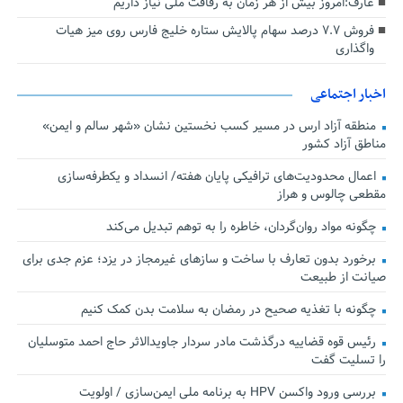
عارف:امروز بیش از هر زمان به رفاقت ملی نیاز داریم
فروش ۷.۷ درصد سهام پالایش ستاره خلیج فارس روی میز هیات
واگذاری
اخبار اجتماعی
منطقه آزاد ارس در مسیر کسب نخستین نشان «شهر سالم و ایمن»
مناطق آزاد کشور
اعمال محدودیت‌های ترافیکی پایان هفته/ انسداد و یکطرفه‌سازی
مقطعی چالوس و هراز
چگونه مواد روان‌گردان، خاطره را به توهم تبدیل می‌کند
برخورد بدون تعارف با ساخت‌ و سازهای غیرمجاز در یزد؛ عزم جدی برای
صیانت از طبیعت
چگونه با تغذیه صحیح در رمضان به سلامت بدن کمک کنیم
رئیس قوه قضاییه درگذشت مادر سردار جاویدالاثر حاج احمد متوسلیان
را تسلیت گفت
بررسی ورود واکسن HPV به برنامه ملی ایمن‌سازی / اولویت