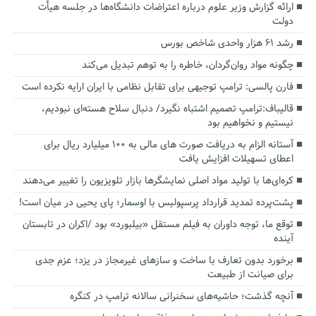
ارائه گزارش وزیر علوم درباره اعتراضات دانشگاه‌ها در جلسه هیأت
دولت
رشد ۶۱ هزار واحدی شاخص بورس
چگونه مواد روان‌گردان، خاطره را به توهم تبدیل می‌کند
فارن پالسی: ترامپ توجیهی برای تقابل نظامی با ایران ارایه نکرده است
قالیباف:ترامپ تصمیم اشتباه نگیرد/ دنبال سلاح هسته‌ای نبودیم،
نیستیم و نخواهیم بود
آستانه الزام به دریافت صورت های مالی به ۱۰۰ میلیارد ریال برای
اعطای تسهیلات افزایش یافت
کره‌ای‌ها با تولید مواد اصلی نمایشگرها بازار تلویزیون را تغییر می‌دهند
پشت‌پرده تمدید قرارداد پرسپولیس با اوسمار؛ پای یحیی در میان است!
توقع ما، توجه داوران به فیلم مستقل «بیلبورد» بود /اکران در تابستان
آینده
برخورد بدون تعارف با ساخت‌ و سازهای غیرمجاز در یزد؛ عزم جدی
برای صیانت از طبیعت
آنچه گذشت؛ حاشیه‌های سخنرانی سالانه ترامپ در کنگره