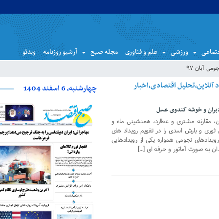
تماعی
ورزشی
علم و فناوری
مجله صبح
آرشیو روزنامه
ویدئو
می آبان ۹۷
پایگاه خبری صبح اقتصاد آنلاین،تحلیل اقتصادی،اخبار
چهارشنبه، 6 اسفند 1404
دبران و خوشه کندوی عسل
ان، مقارنه مشتری و عطارد، همنشینی ماه و
M، بارش شهابی ثوری و بارش اسدی را در تقویم رویداد های
ه است. رویدادهای نجومی همواره یکی از رویدادهایی
ان به صورت آماتور و حرفه ای […]