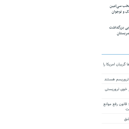
تخب سی‌امین
ک و نوجوان
بی بزرگداشت
صربستان
ریبان امریکا را
 تروریسم هستند
 خوی تروریستی
انون رفع موانع
شق