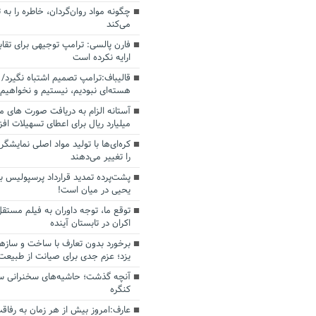
چگونه مواد روان‌گردان، خاطره را به 
می‌کند
فارن پالسی: ترامپ توجیهی برای تقابل
ارایه نکرده است
قالیباف:ترامپ تصمیم اشتباه نگیرد/ 
هسته‌ای نبودیم، نیستیم و نخواهیم 
میلیارد ریال برای اعطای تسهیلات اف
کره‌ای‌ها با تولید مواد اصلی نمایشگره
را تغییر می‌دهند
پشت‌پرده تمدید قرارداد پرسپولیس با
یحیی در میان است!
توقع ما، توجه داوران به فیلم مستقل
اکران در تابستان آینده
برخورد بدون تعارف با ساخت‌ و سازه
یزد؛ عزم جدی برای صیانت از طبیعت
آنچه گذشت؛ حاشیه‌های سخنرانی سال
کنگره
عارف:امروز بیش از هر زمان به رفاقت