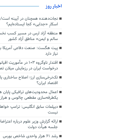
اخبار روز
اسکارِ «جدایی» کجا ایستاده‌ایم؟
منطقه آزاد ارس در مسیر کسب نخ
سالم و ایمن» مناطق آزاد کشور
پیت هگست: صنعت دفاعی آمریکا به
نیاز دارد
درخواست ایران در رزمایش میلان ت
تک‌نرخی‌سازی ارز؛ اصلاح ساختاری ی
اقتصاد ایران؟
اعمال محدودیت‌های ترافیکی پایان ه
یکطرفه‌سازی مقطعی چالوس و هراز
دیپلمات سابق انگلیس:‌ ترامپ خواها
نیست
ارائه گزارش وزیر علوم درباره اعتراضا
جلسه هیأت دولت
رشد ۶۱ هزار واحدی شاخص بورس