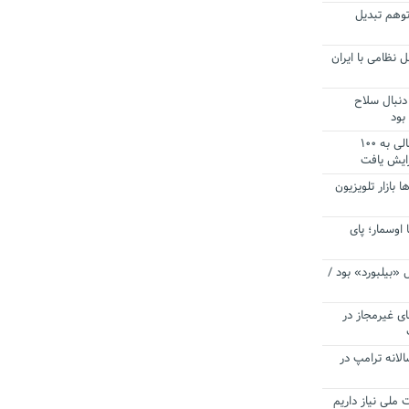
توهم تبدیل
 نظامی با ایران
دنبال سلاح
بود
آستانه الزام به دریافت صورت های مالی به ۱۰۰
زایش یافت
ا بازار تلویزیون
 اوسمار؛ پای
 «بیلبورد» بود /
ای غیرمجاز در
انه ترامپ در
 ملی نیاز داریم