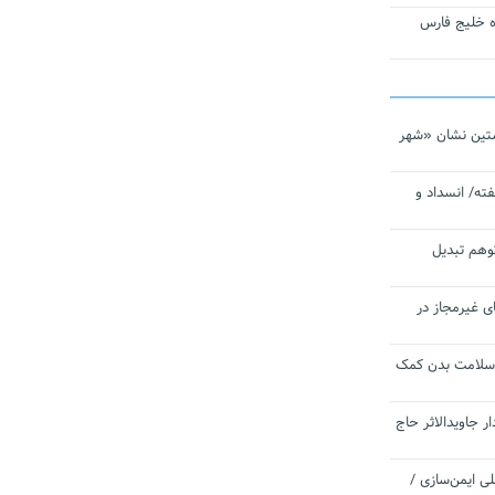
تاره خلیج فارس
تین نشان «شهر
ته/ انسداد و
توهم تبدیل
ی غیرمجاز در
 سلامت بدن کمک
 جاویدالاثر حاج
 به برنامه ملی ایمن‌سازی /