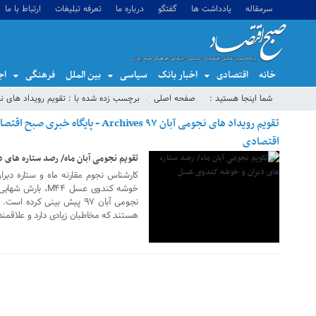
سرمقاله
یادداشت ها
گفتگو
درباره ما
تعرفه تبلیغات
ارتباط با ما
خانه
اقتصادی
اخبار بانک
سیاسی
بین الملل
فرهنگی
اج
شما اینجا هستید :
صفحه اصلی
برچسب زده شده با : تقویم رویداد های نجو
23 اکتبر 2018
تقویم رویداد های نجومی آبان ۹۷ Archives - 
اقتصادی
تقویم نجومی آبان ماه/ رصد ستاره های 
کارشناس نجوم مقارنه ماه و ستاره دبر
خوشه کندوی عسل ۴۴
نجومی آبان ۹۷ پیش بینی کرد
هستند که مخاطبان زیادی دارد و علاقمند