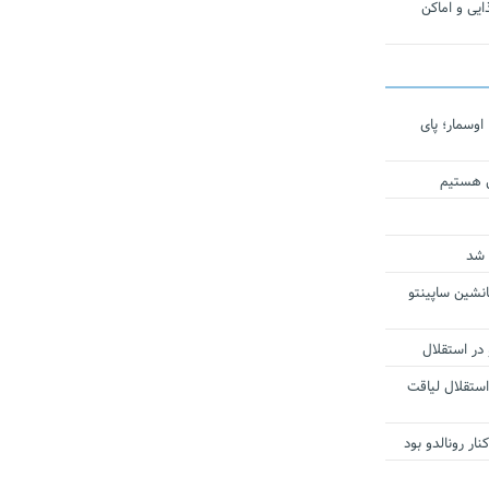
یی و اماکن
اوسمار؛ پای
ی هستیم
 شد
انشین ساپینتو
 در استقلال
استقلال لیاقت
ار رونالدو بود