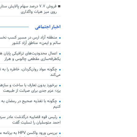
فروش ۷.۷ درصد سهام پالایش س
روی میز هیات واگذاری
اخبار اجتماعی
منطقه آزاد ارس در مسیر کسب نخس
سالم و ایمن» مناطق آزاد کشور
اعمال محدودیت‌های ترافیکی پایان هف
یکطرفه‌سازی مقطعی چالوس و هراز
چگونه مواد روان‌گردان، خاطره را به 
می‌کند
برخورد بدون تعارف با ساخت‌ و سازها
یزد؛ عزم جدی برای صیانت از طبیعت
چگونه با تغذیه صحیح در رمضان به
کنیم
رئیس قوه قضاییه درگذشت مادر سردار
احمد متوسلیان را تسلیت گفت
بررسی ورود واکسن HPV