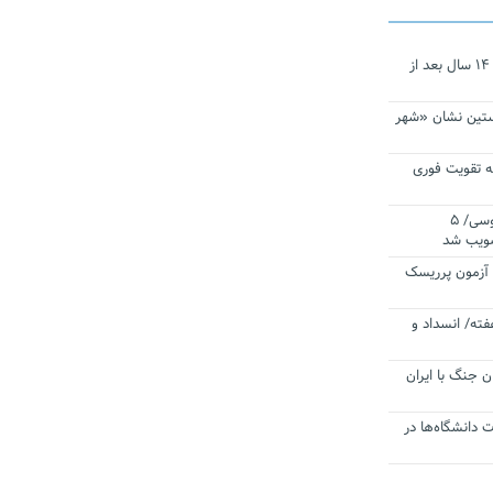
نجات‌دهنده‌ همچنان در آیینه است/ ۱۴ سال بعد از
ستین نشان «شهر
 تقویت فوری
اقتدار ناوگروه ۱۰۳ در مأموریت‌ اقیانوسی/ ۵
صویب شد
ا آزمون پرریسک
فته/ انسداد و
ن جنگ با ایران
ت دانشگاه‌ها در