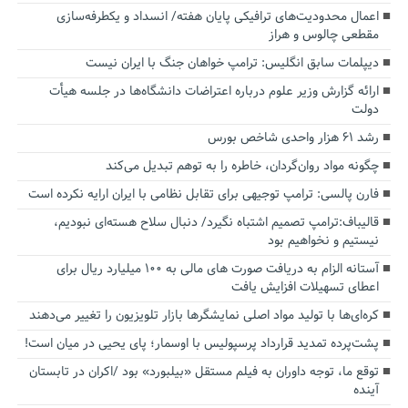
اعمال محدودیت‌های ترافیکی پایان هفته/ انسداد و یکطرفه‌سازی
مقطعی چالوس و هراز
دیپلمات سابق انگلیس:‌ ترامپ خواهان جنگ با ایران نیست
ارائه گزارش وزیر علوم درباره اعتراضات دانشگاه‌ها در جلسه هیأت
دولت
رشد ۶۱ هزار واحدی شاخص بورس
چگونه مواد روان‌گردان، خاطره را به توهم تبدیل می‌کند
فارن پالسی: ترامپ توجیهی برای تقابل نظامی با ایران ارایه نکرده است
قالیباف:ترامپ تصمیم اشتباه نگیرد/ دنبال سلاح هسته‌ای نبودیم،
نیستیم و نخواهیم بود
آستانه الزام به دریافت صورت های مالی به ۱۰۰ میلیارد ریال برای
اعطای تسهیلات افزایش یافت
کره‌ای‌ها با تولید مواد اصلی نمایشگرها بازار تلویزیون را تغییر می‌دهند
پشت‌پرده تمدید قرارداد پرسپولیس با اوسمار؛ پای یحیی در میان است!
توقع ما، توجه داوران به فیلم مستقل «بیلبورد» بود /اکران در تابستان
آینده