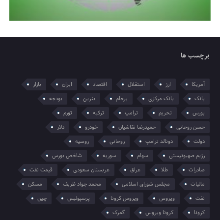
برچسب ها
آمریکا
ارز
استقلال
اقتصاد
ایران
بازار
بانک
بانک مرکزی
برجام
بنزین
بودجه
بورس
تحریم
ترامپ
ترکیه
تورم
حسن روحانی
حمیدرضا نقاشیان
خودرو
دلار
دولت
دونالد ترامپ
روحانی
روسیه
رژیم صهیونیستی
سهام
سوریه
شاخص بورس
صادرات
طلا
عراق
عربستان سعودی
قیمت نفت
مالیات
مجلس شورای اسلامی
محمد جواد ظریف
مسکن
نفت
ویروس
ویروس کرونا
پرسپولیس
چین
کرونا
کرونا ویروس
گمرک