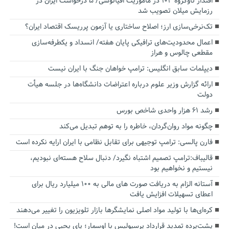
اقتدار ناوگروه ۱۰۳ در مأموریت‌ اقیانوسی/ ۵ درخواست ایران در
رزمایش میلان تصویب شد
تک‌نرخی‌سازی ارز؛ اصلاح ساختاری یا آزمون پرریسک اقتصاد ایران؟
اعمال محدودیت‌های ترافیکی پایان هفته/ انسداد و یکطرفه‌سازی
مقطعی چالوس و هراز
دیپلمات سابق انگلیس:‌ ترامپ خواهان جنگ با ایران نیست
ارائه گزارش وزیر علوم درباره اعتراضات دانشگاه‌ها در جلسه هیأت
دولت
رشد ۶۱ هزار واحدی شاخص بورس
چگونه مواد روان‌گردان، خاطره را به توهم تبدیل می‌کند
فارن پالسی: ترامپ توجیهی برای تقابل نظامی با ایران ارایه نکرده است
قالیباف:ترامپ تصمیم اشتباه نگیرد/ دنبال سلاح هسته‌ای نبودیم،
نیستیم و نخواهیم بود
آستانه الزام به دریافت صورت های مالی به ۱۰۰ میلیارد ریال برای
اعطای تسهیلات افزایش یافت
کره‌ای‌ها با تولید مواد اصلی نمایشگرها بازار تلویزیون را تغییر می‌دهند
پشت‌پرده تمدید قرارداد پرسپولیس با اوسمار؛ پای یحیی در میان است!