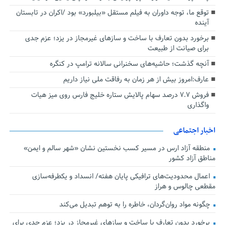
توقع ما، توجه داوران به فیلم مستقل «بیلبورد» بود /اکران در تابستان
آینده
برخورد بدون تعارف با ساخت‌ و سازهای غیرمجاز در یزد؛ عزم جدی
برای صیانت از طبیعت
آنچه گذشت؛ حاشیه‌های سخنرانی سالانه ترامپ در کنگره
عارف:امروز بیش از هر زمان به رفاقت ملی نیاز داریم
فروش ۷.۷ درصد سهام پالایش ستاره خلیج فارس روی میز هیات
واگذاری
اخبار اجتماعی
منطقه آزاد ارس در مسیر کسب نخستین نشان «شهر سالم و ایمن»
مناطق آزاد کشور
اعمال محدودیت‌های ترافیکی پایان هفته/ انسداد و یکطرفه‌سازی
مقطعی چالوس و هراز
چگونه مواد روان‌گردان، خاطره را به توهم تبدیل می‌کند
برخورد بدون تعارف با ساخت‌ و سازهای غیرمجاز در یزد؛ عزم جدی برای