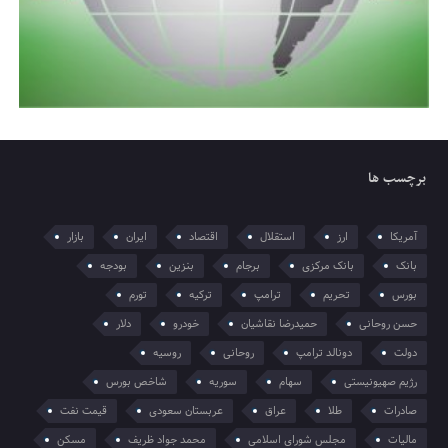
برچسب ها
آمریکا
ارز
استقلال
اقتصاد
ایران
بازار
بانک
بانک مرکزی
برجام
بنزین
بودجه
بورس
تحریم
ترامپ
ترکیه
تورم
حسن روحانی
حمیدرضا نقاشیان
خودرو
دلار
دولت
دونالد ترامپ
روحانی
روسیه
رژیم صهیونیستی
سهام
سوریه
شاخص بورس
صادرات
طلا
عراق
عربستان سعودی
قیمت نفت
مالیات
مجلس شورای اسلامی
محمد جواد ظریف
مسکن