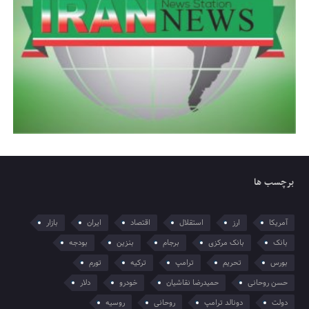
برچسب ها
آمریکا
ارز
استقلال
اقتصاد
ایران
بازار
بانک
بانک مرکزی
برجام
بنزین
بودجه
بورس
تحریم
ترامپ
ترکیه
تورم
حسن روحانی
حمیدرضا نقاشیان
خودرو
دلار
دولت
دونالد ترامپ
روحانی
روسیه