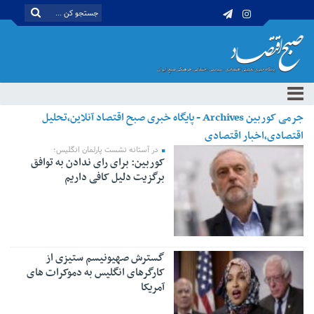
جرمی کوربین Archives - پایگاه خبری صبح اقتصاد آنلاین،تحلیل
اقتصادی،اخبار اقتصادی
در آستانه نشست پارلمان انگلیس؛
کوربین: برای رای ندادن به توافق
برگزیت دلیل کافی داریم
گسترش صهیونیسم ستیزی از
کارگرهای انگلیس به دموکرات های
آمریکا