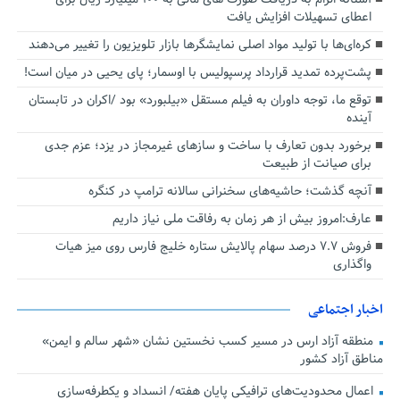
اعطای تسهیلات افزایش یافت
کره‌ای‌ها با تولید مواد اصلی نمایشگرها بازار تلویزیون را تغییر می‌دهند
پشت‌پرده تمدید قرارداد پرسپولیس با اوسمار؛ پای یحیی در میان است!
توقع ما، توجه داوران به فیلم مستقل «بیلبورد» بود /اکران در تابستان
آینده
برخورد بدون تعارف با ساخت‌ و سازهای غیرمجاز در یزد؛ عزم جدی
برای صیانت از طبیعت
آنچه گذشت؛ حاشیه‌های سخنرانی سالانه ترامپ در کنگره
عارف:امروز بیش از هر زمان به رفاقت ملی نیاز داریم
فروش ۷.۷ درصد سهام پالایش ستاره خلیج فارس روی میز هیات
واگذاری
اخبار اجتماعی
منطقه آزاد ارس در مسیر کسب نخستین نشان «شهر سالم و ایمن»
مناطق آزاد کشور
اعمال محدودیت‌های ترافیکی پایان هفته/ انسداد و یکطرفه‌سازی