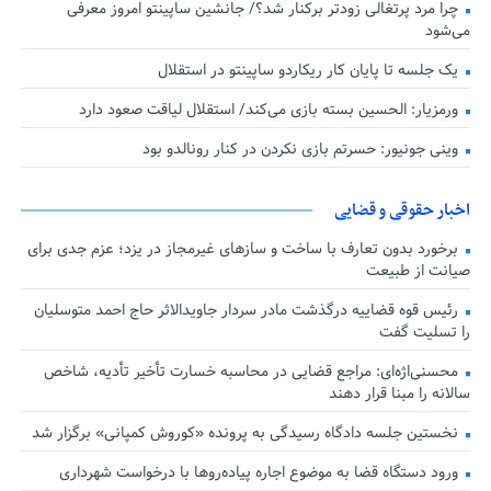
چرا مرد پرتغالی زودتر برکنار شد؟/ جانشین ساپینتو امروز معرفی
می‌شود
یک جلسه تا پایان کار ریکاردو ساپینتو در استقلال
ورمزیار: الحسین بسته بازی می‌کند/ استقلال لیاقت صعود دارد
وینی جونیور: حسرتم بازی نکردن در کنار رونالدو بود
اخبار حقوقی و قضایی
برخورد بدون تعارف با ساخت‌ و سازهای غیرمجاز در یزد؛ عزم جدی برای
صیانت از طبیعت
رئیس قوه قضاییه درگذشت مادر سردار جاویدالاثر حاج احمد متوسلیان
را تسلیت گفت
محسنی‌اژه‌ای: مراجع قضایی در محاسبه خسارت تأخیر تأدیه، شاخص
سالانه را مبنا قرار دهند
نخستین جلسه دادگاه رسیدگی به پرونده «کوروش کمپانی» برگزار شد
ورود دستگاه قضا به موضوع اجاره پیاده‌روها با درخواست شهرداری