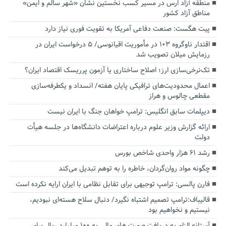
منطقه آزاد ارس در مسیر کسب نخستین نشان «شهر سالم و ایمن»
مناطق آزاد کشور
پیت هگست: صنعت دفاعی آمریکا به تقویت فوری نیاز دارد
اقتدار ناوگروه ۱۰۳ در مأموریت‌ اقیانوسی/ ۵ درخواست ایران در
رزمایش میلان تصویب شد
تک‌نرخی‌سازی ارز؛ اصلاح ساختاری یا آزمون پرریسک اقتصاد ایران؟
اعمال محدودیت‌های ترافیکی پایان هفته/ انسداد و یکطرفه‌سازی
مقطعی چالوس و هراز
دیپلمات سابق انگلیس:‌ ترامپ خواهان جنگ با ایران نیست
ارائه گزارش وزیر علوم درباره اعتراضات دانشگاه‌ها در جلسه هیأت
دولت
رشد ۶۱ هزار واحدی شاخص بورس
چگونه مواد روان‌گردان، خاطره را به توهم تبدیل می‌کند
فارن پالسی: ترامپ توجیهی برای تقابل نظامی با ایران ارایه نکرده است
قالیباف:ترامپ تصمیم اشتباه نگیرد/ دنبال سلاح هسته‌ای نبودیم،
نیستیم و نخواهیم بود
آستانه الزام به دریافت صورت های مالی به ۱۰۰ میلیارد ریال برای