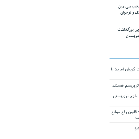
تخب سی‌امین
ک و نوجوان
بی بزرگداشت
صربستان
ریبان امریکا را
 تروریسم هستند
 خوی تروریستی
انون رفع موانع
شق