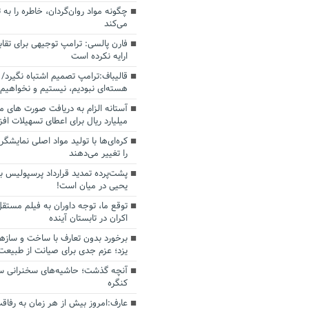
چگونه مواد روان‌گردان، خاطره را به 
می‌کند
فارن پالسی: ترامپ توجیهی برای تقابل
ارایه نکرده است
قالیباف:ترامپ تصمیم اشتباه نگیرد/ 
هسته‌ای نبودیم، نیستیم و نخواهیم 
میلیارد ریال برای اعطای تسهیلات اف
کره‌ای‌ها با تولید مواد اصلی نمایشگره
را تغییر می‌دهند
پشت‌پرده تمدید قرارداد پرسپولیس با
یحیی در میان است!
توقع ما، توجه داوران به فیلم مستقل
اکران در تابستان آینده
برخورد بدون تعارف با ساخت‌ و سازه
یزد؛ عزم جدی برای صیانت از طبیعت
آنچه گذشت؛ حاشیه‌های سخنرانی سال
کنگره
عارف:امروز بیش از هر زمان به رفاقت