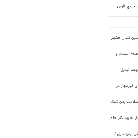
تاره خلیج فارس
تین نشان «شهر
ته/ انسداد و
توهم تبدیل
ی غیرمجاز در
 سلامت بدن کمک
 جاویدالاثر حاج
 به برنامه ملی ایمن‌سازی /