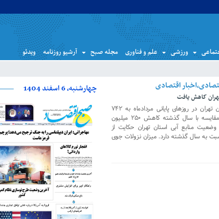
تماعی
ورزشی
علم و فناوری
مجله صبح
آرشیو روزنامه
ویدئو
چهارشنبه، 6 اسفند 1404
هران کاهش یافت
حجم ذخیره آب سدهای پنجگانه استان تهران در روزهای پایانی مردادماه به ۷۴۲
میلیون مترمکعب رسیده است که در مقایسه با سال گذشته کاهش ۲۵۰ میلیون
ضعیت منابع آبی استان تهران حکایت از
ان نسبت به سال گذشته دارد. میزان نزولات جوی