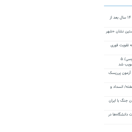
نجات‌دهنده‌ همچنان در آیینه است/ ۱۴ سال بعد از
ستین نشان «شهر
 تقویت فوری
اقتدار ناوگروه ۱۰۳ در مأموریت‌ اقیانوسی/ ۵
صویب شد
ا آزمون پرریسک
فته/ انسداد و
ن جنگ با ایران
ت دانشگاه‌ها در