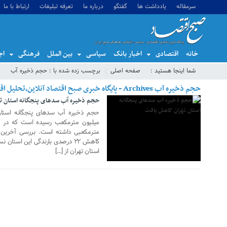
سرمقاله
یادداشت ها
گفتگو
درباره ما
تعرفه تبلیغات
ارتباط با ما
خانه
اقتصادی
اخبار بانک
سیاسی
بین الملل
فرهنگی
اج
18 آگوست 2018
شما اینجا هستید :
صفحه اصلی
برچسب زده شده با : حجم ذخیره آب
حجم ذخیره آب Archives - پایگاه خبری صبح اقتصاد آنلاین،تحلیل اقتصادی،اخبار اقتصادی
حجم ذخیره آب سدهای پنجگانه استان ت
مترمکعبی داشته است. بررسی آخرین و
کاهش ۲۲ درصدی بارندگی این است
استان تهران از […]