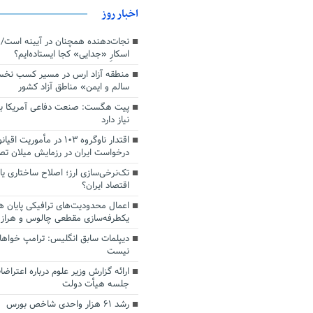
اخبار روز
اسکارِ «جدایی» کجا ایستاده‌ایم؟
منطقه آزاد ارس در مسیر کسب نخ
سالم و ایمن» مناطق آزاد کشور
پیت هگست: صنعت دفاعی آمریکا به
نیاز دارد
درخواست ایران در رزمایش میلان ت
تک‌نرخی‌سازی ارز؛ اصلاح ساختاری ی
اقتصاد ایران؟
اعمال محدودیت‌های ترافیکی پایان ه
یکطرفه‌سازی مقطعی چالوس و هراز
دیپلمات سابق انگلیس:‌ ترامپ خواها
نیست
ارائه گزارش وزیر علوم درباره اعتراضا
جلسه هیأت دولت
رشد ۶۱ هزار واحدی شاخص بورس