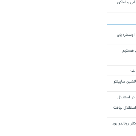
یی و اماکن
اوسمار؛ پای
ی هستیم
 شد
انشین ساپینتو
 در استقلال
استقلال لیاقت
ار رونالدو بود