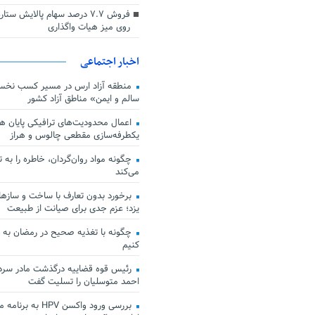
فروش ۷.۷ درصد سهام پالایش س
روی میز هیات واگذاری
اخبار اجتماعی
منطقه آزاد ارس در مسیر کسب نخس
سالم و ایمن» مناطق آزاد کشور
اعمال محدودیت‌های ترافیکی پایان هف
یکطرفه‌سازی مقطعی چالوس و هراز
چگونه مواد روان‌گردان، خاطره را به 
می‌کند
برخورد بدون تعارف با ساخت‌ و سازها
یزد؛ عزم جدی برای صیانت از طبیعت
چگونه با تغذیه صحیح در رمضان به
کنیم
رئیس قوه قضاییه درگذشت مادر سردار
احمد متوسلیان را تسلیت گفت
بررسی ورود واکسن HPV