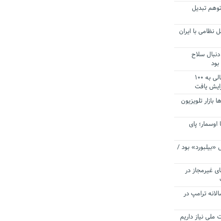
توهم تبدیل
 نظامی با ایران
دنبال سلاح
بود
آستانه الزام به دریافت صورت های مالی به ۱۰۰
زایش یافت
ا بازار تلویزیون
 اوسمار؛ پای
 «بیلبورد» بود /
ای غیرمجاز در
انه ترامپ در
 ملی نیاز داریم