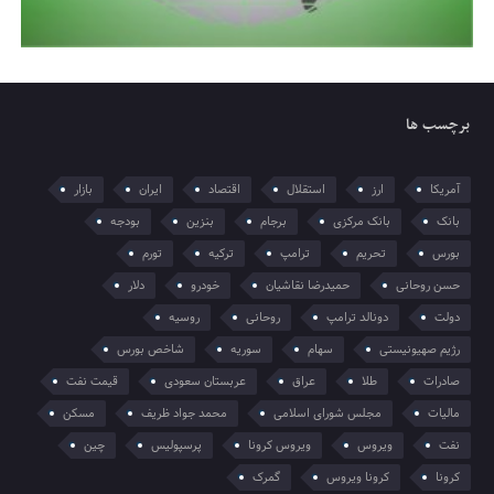
برچسب ها
آمریکا
ارز
استقلال
اقتصاد
ایران
بازار
بانک
بانک مرکزی
برجام
بنزین
بودجه
بورس
تحریم
ترامپ
ترکیه
تورم
حسن روحانی
حمیدرضا نقاشیان
خودرو
دلار
دولت
دونالد ترامپ
روحانی
روسیه
رژیم صهیونیستی
سهام
سوریه
شاخص بورس
صادرات
طلا
عراق
عربستان سعودی
قیمت نفت
مالیات
مجلس شورای اسلامی
محمد جواد ظریف
مسکن
نفت
ویروس
ویروس کرونا
پرسپولیس
چین
کرونا
کرونا ویروس
گمرک