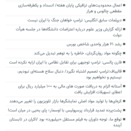
اعمال محدودیت‌های ترافیکی پایان هفته/ انسداد و یکطرفه‌سازی
مقطعی چالوس و هراز
دیپلمات سابق انگلیس:‌ ترامپ خواهان جنگ با ایران نیست
ارائه گزارش وزیر علوم درباره اعتراضات دانشگاه‌ها در جلسه هیأت
دولت
رشد ۶۱ هزار واحدی شاخص بورس
چگونه مواد روان‌گردان، خاطره را به توهم تبدیل می‌کند
فارن پالسی: ترامپ توجیهی برای تقابل نظامی با ایران ارایه نکرده است
قالیباف:ترامپ تصمیم اشتباه نگیرد/ دنبال سلاح هسته‌ای نبودیم،
نیستیم و نخواهیم بود
آستانه الزام به دریافت صورت های مالی به ۱۰۰ میلیارد ریال برای
اعطای تسهیلات افزایش یافت
کره‌ای‌ها با تولید مواد اصلی نمایشگرها بازار تلویزیون را تغییر می‌دهند
پشت‌پرده تمدید قرارداد پرسپولیس با اوسمار؛ پای یحیی در میان است!
توقع ما، توجه داوران به فیلم مستقل «بیلبورد» بود /اکران در تابستان
آینده