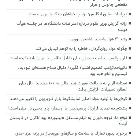
مقطعی چالوس و هراز
دیپلمات سابق انگلیس:‌ ترامپ خواهان جنگ با ایران نیست
ارائه گزارش وزیر علوم درباره اعتراضات دانشگاه‌ها در جلسه هیأت
دولت
رشد ۶۱ هزار واحدی شاخص بورس
چگونه مواد روان‌گردان، خاطره را به توهم تبدیل می‌کند
فارن پالسی: ترامپ توجیهی برای تقابل نظامی با ایران ارایه نکرده است
قالیباف:ترامپ تصمیم اشتباه نگیرد/ دنبال سلاح هسته‌ای نبودیم،
نیستیم و نخواهیم بود
آستانه الزام به دریافت صورت های مالی به ۱۰۰ میلیارد ریال برای
اعطای تسهیلات افزایش یافت
کره‌ای‌ها با تولید مواد اصلی نمایشگرها بازار تلویزیون را تغییر می‌دهند
پشت‌پرده تمدید قرارداد پرسپولیس با اوسمار؛ پای یحیی در میان است!
توقع ما، توجه داوران به فیلم مستقل «بیلبورد» بود /اکران در تابستان
آینده
برخورد بدون تعارف با ساخت‌ و سازهای غیرمجاز در یزد؛ عزم جدی