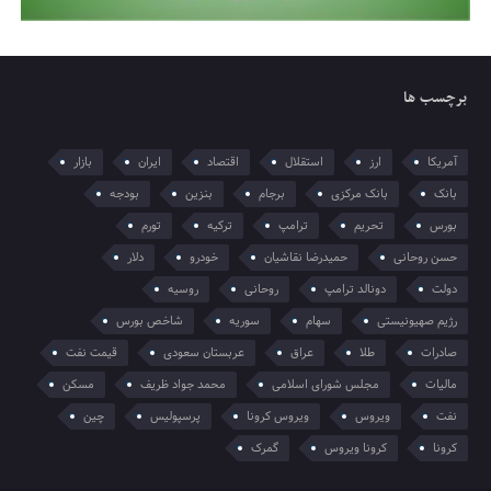
برچسب ها
آمریکا
ارز
استقلال
اقتصاد
ایران
بازار
بانک
بانک مرکزی
برجام
بنزین
بودجه
بورس
تحریم
ترامپ
ترکیه
تورم
حسن روحانی
حمیدرضا نقاشیان
خودرو
دلار
دولت
دونالد ترامپ
روحانی
روسیه
رژیم صهیونیستی
سهام
سوریه
شاخص بورس
صادرات
طلا
عراق
عربستان سعودی
قیمت نفت
مالیات
مجلس شورای اسلامی
محمد جواد ظریف
مسکن
نفت
ویروس
ویروس کرونا
پرسپولیس
چین
کرونا
کرونا ویروس
گمرک