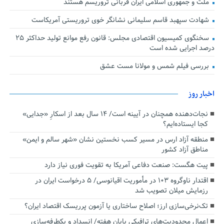
ملت و جمهوری اسلامی ایران قربانی تروریسم هستند
شهادت سپهبد قاسم سلیمانی نشانگر خوی تروریستی آمریکاست
سخنگوی کمیسیون اقتصادی مجلس: قانون رفع موانع تولید حداکثر ۲۵
درصد اجرایی شده است
بررسی فیلم شمس و مولانا مست عشق
اخبار روز
نجات‌دهنده‌ همچنان در آیینه است/ ۱۴ سال بعد از اسکارِ «جدایی»
کجا ایستاده‌ایم؟
منطقه آزاد ارس در مسیر کسب نخستین نشان «شهر سالم و ایمن»
مناطق آزاد کشور
پیت هگست: صنعت دفاعی آمریکا به تقویت فوری نیاز دارد
اقتدار ناوگروه ۱۰۳ در مأموریت‌ اقیانوسی/ ۵ درخواست ایران در
رزمایش میلان تصویب شد
تک‌نرخی‌سازی ارز؛ اصلاح ساختاری یا آزمون پرریسک اقتصاد ایران؟
اعمال محدودیت‌های ترافیکی پایان هفته/ انسداد و یکطرفه‌سازی