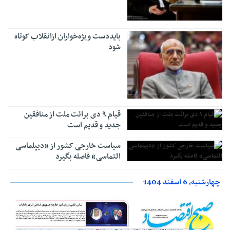
بایددست ویژه‌خواران ازانقلاب کوتاه
شود
قیام ۹ دی برائت ملت از منافقین
جدید و قدیم است
سیاست خارجی کشور از «دیپلماسی
التماسی» فاصله بگیرد
چهارشنبه، 6 اسفند 1404