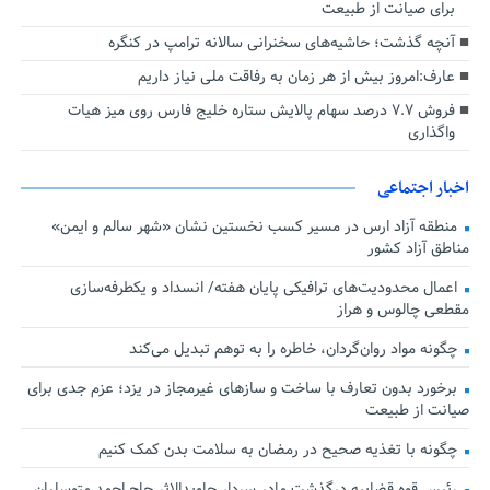
برای صیانت از طبیعت
آنچه گذشت؛ حاشیه‌های سخنرانی سالانه ترامپ در کنگره
عارف:امروز بیش از هر زمان به رفاقت ملی نیاز داریم
فروش ۷.۷ درصد سهام پالایش ستاره خلیج فارس روی میز هیات
واگذاری
اخبار اجتماعی
منطقه آزاد ارس در مسیر کسب نخستین نشان «شهر سالم و ایمن»
مناطق آزاد کشور
اعمال محدودیت‌های ترافیکی پایان هفته/ انسداد و یکطرفه‌سازی
مقطعی چالوس و هراز
چگونه مواد روان‌گردان، خاطره را به توهم تبدیل می‌کند
برخورد بدون تعارف با ساخت‌ و سازهای غیرمجاز در یزد؛ عزم جدی برای
صیانت از طبیعت
چگونه با تغذیه صحیح در رمضان به سلامت بدن کمک کنیم
رئیس قوه قضاییه درگذشت مادر سردار جاویدالاثر حاج احمد متوسلیان