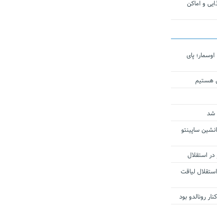
یی و اماکن
اوسمار؛ پای
ی هستیم
 شد
انشین ساپینتو
 در استقلال
استقلال لیاقت
ار رونالدو بود