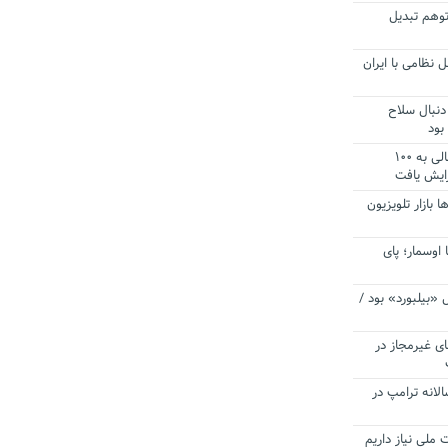
توهم تبدیل
 نظامی با ایران
دنبال سلاح
بود
آستانه الزام به دریافت صورت های مالی به ۱۰۰
زایش یافت
ا بازار تلویزیون
 اوسمار؛ پای
 «بیلبورد» بود /
ای غیرمجاز در
انه ترامپ در
 ملی نیاز داریم