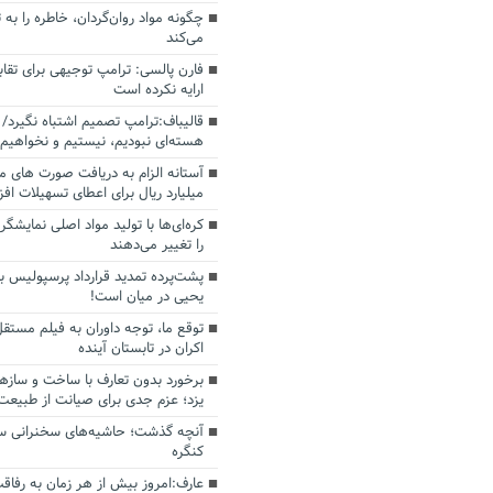
چگونه مواد روان‌گردان، خاطره را به 
می‌کند
فارن پالسی: ترامپ توجیهی برای تقابل
ارایه نکرده است
قالیباف:ترامپ تصمیم اشتباه نگیرد/ 
هسته‌ای نبودیم، نیستیم و نخواهیم 
میلیارد ریال برای اعطای تسهیلات اف
کره‌ای‌ها با تولید مواد اصلی نمایشگره
را تغییر می‌دهند
پشت‌پرده تمدید قرارداد پرسپولیس با
یحیی در میان است!
توقع ما، توجه داوران به فیلم مستقل
اکران در تابستان آینده
برخورد بدون تعارف با ساخت‌ و سازه
یزد؛ عزم جدی برای صیانت از طبیعت
آنچه گذشت؛ حاشیه‌های سخنرانی سال
کنگره
عارف:امروز بیش از هر زمان به رفاقت