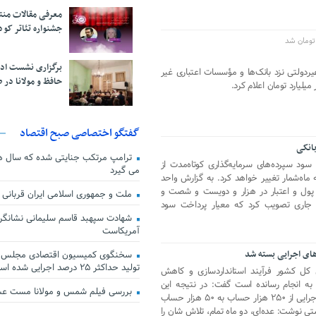
معرفی مقالات من
جشنواره تئاتر کود
برگزاری نشست اد
دولتی نزد بانک‌ها و مؤسسات اعتباری غیر
حافظ و مولانا در 
گفتگو اختصاصی صبح اقتصاد
انکی
ترامپ مرتکب جنایتی شده که سال ها گ
سود سپرده‌های سرمایه‌گذاری کوتاه‌مدت از
می گیرد
ه ماه‌شمار تغییر خواهد کرد. به گزارش واحد
 پول و اعتبار در هزار و دویست و شصت و
ملت و جمهوری اسلامی ایران قربانی
در ۲۰ آذرماه سال جاری تصویب کرد که معیار پرداخت سود
شهادت سپهبد قاسم سلیمانی نشانگر
آمریکاست
سخنگوی کمیسیون اقتصادی مجلس: ق
تولید حداکثر ۲۵ درصد اجرایی شده است
وزیر اقتصاد با اعلام اینکه خزانه داری کل کشور فرآیند‎ استانداردسازی و کاهش
 به انجام رسانده‌ است گفت: در نتیجه این
بررسی فیلم شمس و مولانا مست ع
اقدامات، تعداد حساب‌های دستگاه‌های اجرایی از ۲۵۰ هزار حساب به ۵۰ هزار حساب
کاهش یافت. مسعود کرباسیان در یادداشتی نوشت: ‎عده‌ای، دو ماه تمام، تلاش شان را