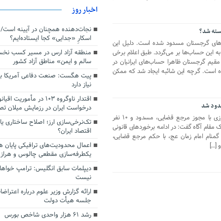
اخبار روز
سته شد؟
اسکارِ «جدایی» کجا ایستاده‌ایم؟
نک‌های گرجستان مسدود شده است. دلیل این
منطقه آزاد ارس در مسیر کسب نخ
ه این حساب‌ها بر می‌گردد. طبق اعلام برخی
سالم و ایمن» مناطق آزاد کشور
ن مقیم گرجستان ظاهرا حساب‌های ایرانیان در
ه است. گرچه این شائبه ایجاد شد که ممکن
پیت هگست: صنعت دفاعی آمریکا به
نیاز دارد
سدود شد
درخواست ایران در رزمایش میلان ت
۱۲۲۵ حساب متعلق به ۸۶ قاچاقچی ارزی با مجوز مرجع قضایی، مسدود و ۱۰ نفر
تک‌نرخی‌سازی ارز؛ اصلاح ساختاری ی
 مقام آگاه گفت: در ادامه برخوردهای قانونی
اقتصاد ایران؟
ن گمنام امام زمان عج، با حکم مرجع قضایی،
اعمال محدودیت‌های ترافیکی پایان ه
یکطرفه‌سازی مقطعی چالوس و هراز
دیپلمات سابق انگلیس:‌ ترامپ خواها
نیست
ارائه گزارش وزیر علوم درباره اعتراضا
جلسه هیأت دولت
رشد ۶۱ هزار واحدی شاخص بورس