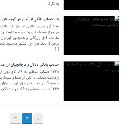
به کار […]
چرا حساب بانکی ایرانیان در گرجستان ب
به تازگی حساب بانکی ایرانیان نزد با
موضوع عمدتا به ورود حجم متفاوت ارز ب
مقامات اتاق بازرگانی و همچنین ایرانیا
برخی از بانک‌های این کشور مسدود شد
24 فوریه 2018
[…]
حساب بانکی دلالان و قاچاقچیان ارز م
بازداشت شدند. به نقل از صدا و سیما، یک
با سوداگران مخرب در بازار ارز، سربازا
۱۲۲۵ حساب متعلق به ۸۶ نفر از دلالان و […]
3
2
1