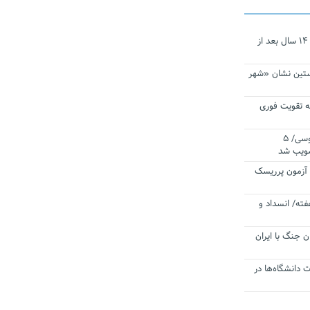
نجات‌دهنده‌ همچنان در آیینه است/ ۱۴ سال بعد از
ستین نشان «شهر
 تقویت فوری
اقتدار ناوگروه ۱۰۳ در مأموریت‌ اقیانوسی/ ۵
صویب شد
ا آزمون پرریسک
فته/ انسداد و
ن جنگ با ایران
ت دانشگاه‌ها در