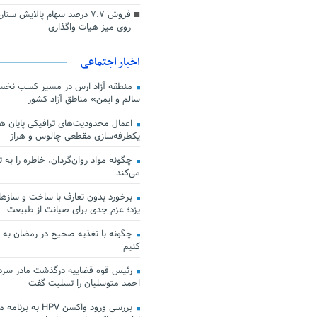
فروش ۷.۷ درصد سهام پالایش س
روی میز هیات واگذاری
اخبار اجتماعی
منطقه آزاد ارس در مسیر کسب نخس
سالم و ایمن» مناطق آزاد کشور
اعمال محدودیت‌های ترافیکی پایان هف
یکطرفه‌سازی مقطعی چالوس و هراز
چگونه مواد روان‌گردان، خاطره را به 
می‌کند
برخورد بدون تعارف با ساخت‌ و سازها
یزد؛ عزم جدی برای صیانت از طبیعت
چگونه با تغذیه صحیح در رمضان به
کنیم
رئیس قوه قضاییه درگذشت مادر سردار
احمد متوسلیان را تسلیت گفت
بررسی ورود واکسن HPV