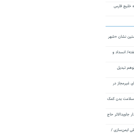
تاره خلیج فارس
تین نشان «شهر
ته/ انسداد و
توهم تبدیل
ی غیرمجاز در
 سلامت بدن کمک
 جاویدالاثر حاج
 به برنامه ملی ایمن‌سازی /