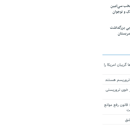
تخب سی‌امین
ک و نوجوان
بی بزرگداشت
صربستان
ریبان امریکا را
 تروریسم هستند
 خوی تروریستی
انون رفع موانع
شق