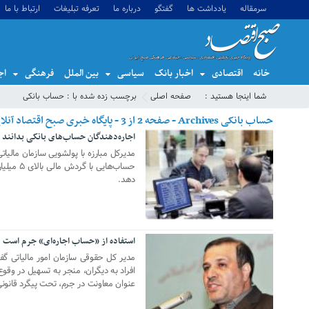
سرمقاله
یادداشت ها
گفتگو
درباره ما
تعرفه تبلیغات
ارتباط با ما
خانه
اقتصادی
اخبار بانک
سیاسی
بین الملل
فرهنگی
اج
شما اینجا هستید :
صفحه اصلی
برچسب زده شده با : حساب بانکی
حساب بانکی Archives - صفحه 2 از 3 - پایگاه خبری صبح اقتصاد آنلاین،تحلیل اقتصادی،اخبار اقتصادی
اجاره‌دهندگان حساب‌های بانکی بدانند
12 اکتبر 2019
مدیرکل مبارزه با پولشویی سازمان مالی
حساب‌هایی 
دهد.
استفاده از «حساب اجاره‌ای» جرم است
28 سپتامبر 2019
مدیر کل حقوقی سازمان امور مالیاتی گفت
افراد به دیگران، منجر به تسهیل در وقو
عنوان معاونت در جرم، تحت پیگرد قانون