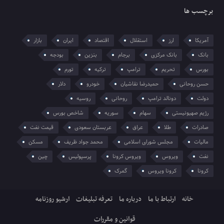
برچسب ها
آمریکا
ارز
استقلال
اقتصاد
ایران
بازار
بانک
بانک مرکزی
برجام
بنزین
بودجه
بورس
تحریم
ترامپ
ترکیه
تورم
حسن روحانی
حمیدرضا نقاشیان
خودرو
دلار
دولت
دونالد ترامپ
روحانی
روسیه
رژیم صهیونیستی
سهام
سوریه
شاخص بورس
صادرات
طلا
عراق
عربستان سعودی
قیمت نفت
مالیات
مجلس شورای اسلامی
محمد جواد ظریف
مسکن
نفت
ویروس
ویروس کرونا
پرسپولیس
چین
کرونا
کرونا ویروس
گمرک
خانه
ارتباط با ما
درباره ما
تعرفه تبلیغات
ارشیو روزنامه
قوانین و مقررات