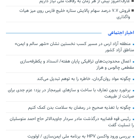
عارف:امروز بیش از هر زمان به رفاقت ملی نیاز داریم
فروش ۷.۷ درصد سهام پالایش ستاره خلیج فارس روی میز هیات
واگذاری
اخبار اجتماعی
منطقه آزاد ارس در مسیر کسب نخستین نشان «شهر سالم و ایمن»
مناطق آزاد کشور
اعمال محدودیت‌های ترافیکی پایان هفته/ انسداد و یکطرفه‌سازی
مقطعی چالوس و هراز
چگونه مواد روان‌گردان، خاطره را به توهم تبدیل می‌کند
برخورد بدون تعارف با ساخت‌ و سازهای غیرمجاز در یزد؛ عزم جدی برای
صیانت از طبیعت
چگونه با تغذیه صحیح در رمضان به سلامت بدن کمک کنیم
رئیس قوه قضاییه درگذشت مادر سردار جاویدالاثر حاج احمد متوسلیان
را تسلیت گفت
بررسی ورود واکسن HPV به برنامه ملی ایمن‌سازی / اولویت