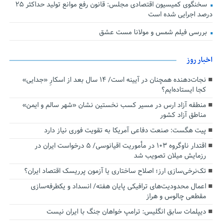
سخنگوی کمیسیون اقتصادی مجلس: قانون رفع موانع تولید حداکثر ۲۵
درصد اجرایی شده است
بررسی فیلم شمس و مولانا مست عشق
اخبار روز
نجات‌دهنده‌ همچنان در آیینه است/ ۱۴ سال بعد از اسکارِ «جدایی»
کجا ایستاده‌ایم؟
منطقه آزاد ارس در مسیر کسب نخستین نشان «شهر سالم و ایمن»
مناطق آزاد کشور
پیت هگست: صنعت دفاعی آمریکا به تقویت فوری نیاز دارد
اقتدار ناوگروه ۱۰۳ در مأموریت‌ اقیانوسی/ ۵ درخواست ایران در
رزمایش میلان تصویب شد
تک‌نرخی‌سازی ارز؛ اصلاح ساختاری یا آزمون پرریسک اقتصاد ایران؟
اعمال محدودیت‌های ترافیکی پایان هفته/ انسداد و یکطرفه‌سازی
مقطعی چالوس و هراز
دیپلمات سابق انگلیس:‌ ترامپ خواهان جنگ با ایران نیست