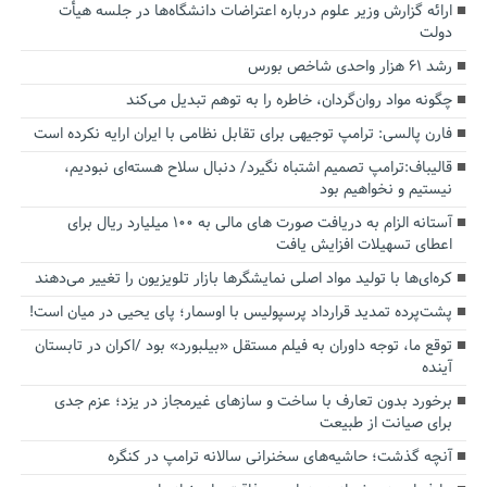
ارائه گزارش وزیر علوم درباره اعتراضات دانشگاه‌ها در جلسه هیأت
دولت
رشد ۶۱ هزار واحدی شاخص بورس
چگونه مواد روان‌گردان، خاطره را به توهم تبدیل می‌کند
فارن پالسی: ترامپ توجیهی برای تقابل نظامی با ایران ارایه نکرده است
قالیباف:ترامپ تصمیم اشتباه نگیرد/ دنبال سلاح هسته‌ای نبودیم،
نیستیم و نخواهیم بود
آستانه الزام به دریافت صورت های مالی به ۱۰۰ میلیارد ریال برای
اعطای تسهیلات افزایش یافت
کره‌ای‌ها با تولید مواد اصلی نمایشگرها بازار تلویزیون را تغییر می‌دهند
پشت‌پرده تمدید قرارداد پرسپولیس با اوسمار؛ پای یحیی در میان است!
توقع ما، توجه داوران به فیلم مستقل «بیلبورد» بود /اکران در تابستان
آینده
برخورد بدون تعارف با ساخت‌ و سازهای غیرمجاز در یزد؛ عزم جدی
برای صیانت از طبیعت
آنچه گذشت؛ حاشیه‌های سخنرانی سالانه ترامپ در کنگره