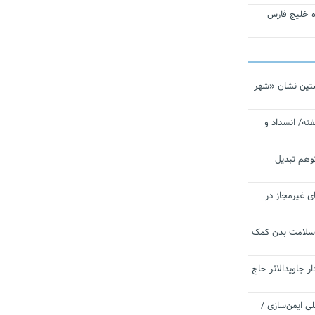
تاره خلیج فارس
تین نشان «شهر
ته/ انسداد و
توهم تبدیل
ی غیرمجاز در
 سلامت بدن کمک
 جاویدالاثر حاج
 به برنامه ملی ایمن‌سازی /