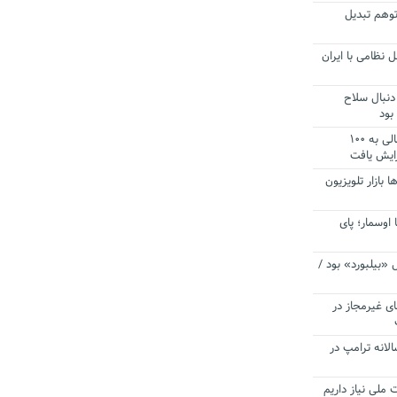
توهم تبدیل
 نظامی با ایران
دنبال سلاح
بود
آستانه الزام به دریافت صورت های مالی به ۱۰۰
زایش یافت
ا بازار تلویزیون
 اوسمار؛ پای
 «بیلبورد» بود /
ای غیرمجاز در
انه ترامپ در
 ملی نیاز داریم