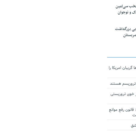
تخب سی‌امین
ک و نوجوان
بی بزرگداشت
صربستان
ریبان امریکا را
 تروریسم هستند
 خوی تروریستی
انون رفع موانع
شق