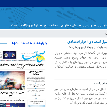
تماعی
ورزشی
علم و فناوری
مجله صبح
آرشیو روزنامه
ویدئو
ن
چهارشنبه، 6 اسفند 1404
حمایت از جوخه ترور ریاض باشد
‌الملل گفت: ترامپ باید بخاطر ماجرای
ترور ریاض به جهان پاسخ دهد. حسین
یس مجلس در امور بین‌الملل با انتشار پستی
زنامه‌نگار منتقد سعودی و حمایت آمریکا از
ی اساس است
ملل در دیدار نماینده سازمان ملل در امور
من کاملا بی اساس است. به نقل از خانه ملت،
مجلس در امور بین الملل دیروز (یکشنبه) در
ر امور عراق ضمن قدردانی از […]