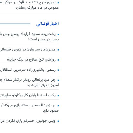
اجرای طرح تشدید نظارت بر مراکز غذا
عمومی در ماه مبارک رمضان
اخبار فوتبالی
پشت‌پرده تمدید قرارداد پرسپولیس با 
یحیی در میان است!
مدیرعامل سپاهان: در کورس قهرمان
روزهای تلخ صلاح در لیگ جزیره
رسمی؛ بختیاری‌زاده سرمربی استقلال
چرا مرد پرتغالی زودتر برکنار شد؟/ ج
امروز معرفی می‌شود
یک جلسه تا پایان کار ریکاردو ساپینتو
ورمزیار: الحسین بسته بازی می‌کند/ 
صعود دارد
وینی جونیور: حسرتم بازی نکردن در کن