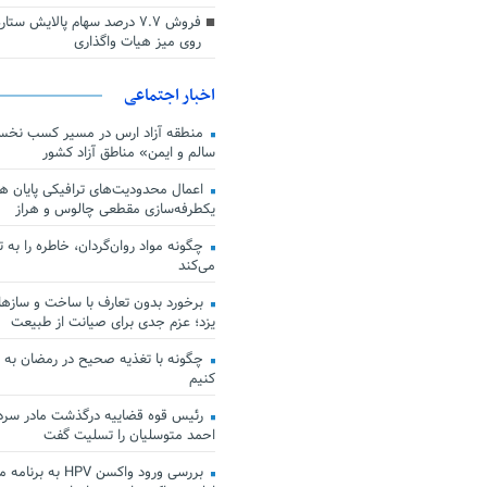
فروش ۷.۷ درصد سهام پالایش س
روی میز هیات واگذاری
اخبار اجتماعی
منطقه آزاد ارس در مسیر کسب نخس
سالم و ایمن» مناطق آزاد کشور
اعمال محدودیت‌های ترافیکی پایان هف
یکطرفه‌سازی مقطعی چالوس و هراز
چگونه مواد روان‌گردان، خاطره را به 
می‌کند
برخورد بدون تعارف با ساخت‌ و سازها
یزد؛ عزم جدی برای صیانت از طبیعت
چگونه با تغذیه صحیح در رمضان به
کنیم
رئیس قوه قضاییه درگذشت مادر سردار
احمد متوسلیان را تسلیت گفت
بررسی ورود واکسن HPV