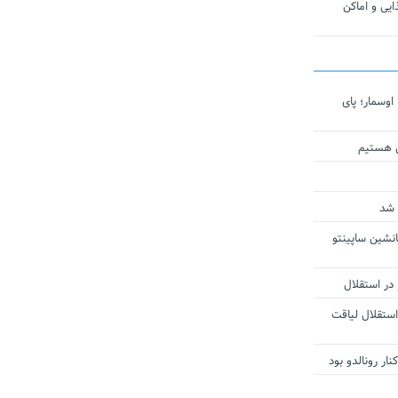
یی و اماکن
اوسمار؛ پای
ی هستیم
 شد
انشین ساپینتو
 در استقلال
استقلال لیاقت
ار رونالدو بود