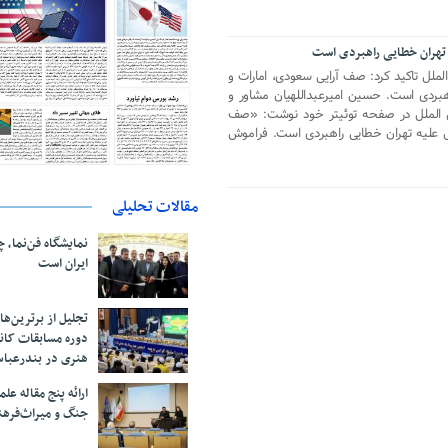
 تهران خطایی راهبردی است
ملل تاکید کرد: صف آرایی سعودی، امارات و
هبردی است. حسین امیرعبداللهیان مشاور و
 الملل در صفحه توئیتر خود نوشت: «صف
س علیه تهران خطایی راهبردی است. فراموش
مقالات تحلیلی
نمایشگاه فن‌نما، 
ایران است
تجلیل از بر‌ترین‌
دوره مسابقات کان
هنری در بندرعبا
ارائه پنج مقاله ع
جنگ و میراث‌فره