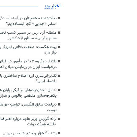
اخبار روز
اسکارِ «جدایی» کجا ایستاده‌ایم؟
منطقه آزاد ارس در مسیر کسب نخ
سالم و ایمن» مناطق آزاد کشور
پیت هگست: صنعت دفاعی آمریکا به
نیاز دارد
درخواست ایران در رزمایش میلان ت
تک‌نرخی‌سازی ارز؛ اصلاح ساختاری ی
اقتصاد ایران؟
اعمال محدودیت‌های ترافیکی پایان ه
یکطرفه‌سازی مقطعی چالوس و هراز
دیپلمات سابق انگلیس:‌ ترامپ خواها
نیست
ارائه گزارش وزیر علوم درباره اعتراضا
جلسه هیأت دولت
رشد ۶۱ هزار واحدی شاخص بورس