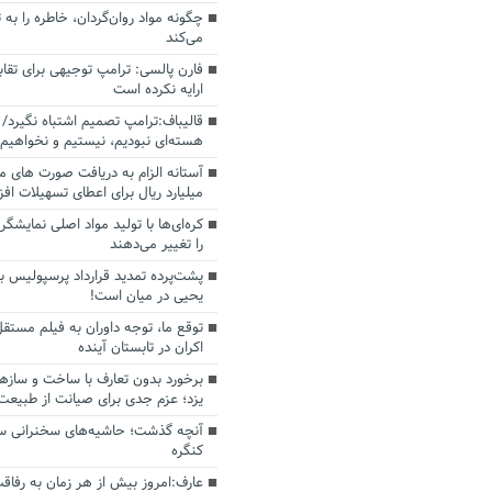
چگونه مواد روان‌گردان، خاطره را به 
می‌کند
فارن پالسی: ترامپ توجیهی برای تقابل
ارایه نکرده است
قالیباف:ترامپ تصمیم اشتباه نگیرد/ 
هسته‌ای نبودیم، نیستیم و نخواهیم 
میلیارد ریال برای اعطای تسهیلات اف
کره‌ای‌ها با تولید مواد اصلی نمایشگره
را تغییر می‌دهند
پشت‌پرده تمدید قرارداد پرسپولیس با
یحیی در میان است!
توقع ما، توجه داوران به فیلم مستقل
اکران در تابستان آینده
برخورد بدون تعارف با ساخت‌ و سازه
یزد؛ عزم جدی برای صیانت از طبیعت
آنچه گذشت؛ حاشیه‌های سخنرانی سال
کنگره
عارف:امروز بیش از هر زمان به رفاقت