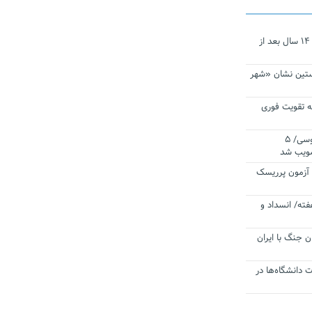
نجات‌دهنده‌ همچنان در آیینه است/ ۱۴ سال بعد از
ستین نشان «شهر
 تقویت فوری
اقتدار ناوگروه ۱۰۳ در مأموریت‌ اقیانوسی/ ۵
صویب شد
ا آزمون پرریسک
فته/ انسداد و
ن جنگ با ایران
ت دانشگاه‌ها در