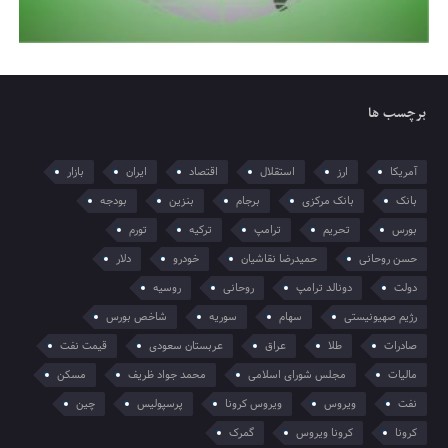
برچسب ها
آمریکا
ارز
استقلال
اقتصاد
ایران
بازار
بانک
بانک مرکزی
برجام
بنزین
بودجه
بورس
تحریم
ترامپ
ترکیه
تورم
حسن روحانی
حمیدرضا نقاشیان
خودرو
دلار
دولت
دونالد ترامپ
روحانی
روسیه
رژیم صهیونیستی
سهام
سوریه
شاخص بورس
صادرات
طلا
عراق
عربستان سعودی
قیمت نفت
مالیات
مجلس شورای اسلامی
محمد جواد ظریف
مسکن
نفت
ویروس
ویروس کرونا
پرسپولیس
چین
کرونا
کرونا ویروس
گمرک