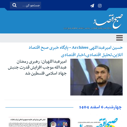
حسین امیرعبداللهی Archives - پایگاه خبری صبح اقتصاد
آنلاین،تحلیل اقتصادی،اخبار اقتصادی
امیرعبداللهیان: رهبری رمضان
عبدالله موجب افزایش قدرت جنبش
جهاد اسلامی فلسطین شد
چهارشنبه، 6 اسفند 1404