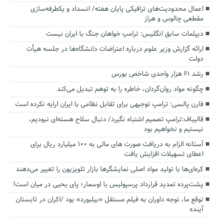
اعمال محدودیت‌های ترافیکی پایان هفته/ انسداد و یکطرفه‌سازی
مقطعی چالوس و هراز
دیپلمات سابق انگلیس:‌ ترامپ خواهان جنگ با ایران نیست
ارائه گزارش وزیر علوم درباره اعتراضات دانشگاه‌ها در جلسه هیأت
دولت
رشد ۶۱ هزار واحدی شاخص بورس
چگونه مواد روان‌گردان، خاطره را به توهم تبدیل می‌کند
فارن پالسی: ترامپ توجیهی برای تقابل نظامی با ایران ارایه نکرده است
قالیباف:ترامپ تصمیم اشتباه نگیرد/ دنبال سلاح هسته‌ای نبودیم،
نیستیم و نخواهیم بود
آستانه الزام به دریافت صورت های مالی به ۱۰۰ میلیارد ریال برای
اعطای تسهیلات افزایش یافت
کره‌ای‌ها با تولید مواد اصلی نمایشگرها بازار تلویزیون را تغییر می‌دهند
پشت‌پرده تمدید قرارداد پرسپولیس با اوسمار؛ پای یحیی در میان است!
توقع ما، توجه داوران به فیلم مستقل «بیلبورد» بود /اکران در تابستان
آینده