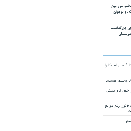
تخب سی‌امین
ک و نوجوان
بی بزرگداشت
صربستان
ریبان امریکا را
 تروریسم هستند
 خوی تروریستی
انون رفع موانع
شق