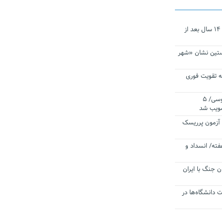
نجات‌دهنده‌ همچنان در آیینه است/ ۱۴ سال بعد از
ستین نشان «شهر
 تقویت فوری
اقتدار ناوگروه ۱۰۳ در مأموریت‌ اقیانوسی/ ۵
صویب شد
ا آزمون پرریسک
فته/ انسداد و
ن جنگ با ایران
ت دانشگاه‌ها در