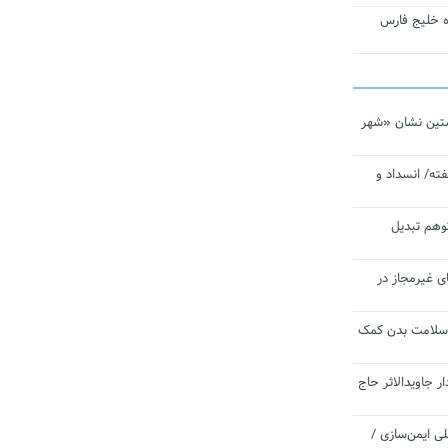
تاره خلیج فارس
تین نشان «شهر
ته/ انسداد و
توهم تبدیل
ی غیرمجاز در
 سلامت بدن کمک
 جاویدالاثر حاج
 به برنامه ملی ایمن‌سازی /