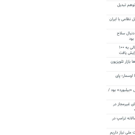
توهم تبدیل
 نظامی با ایران
دنبال سلاح
بود
آستانه الزام به دریافت صورت های مالی به ۱۰۰
زایش یافت
ا بازار تلویزیون
 اوسمار؛ پای
 «بیلبورد» بود /
ای غیرمجاز در
انه ترامپ در
 ملی نیاز داریم