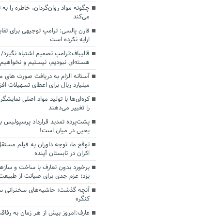
چگونه مواد روان‌گردان، خاطره را به 
می‌کند
فارن پالسی: ترامپ توجیهی برای تقابل
ارایه نکرده است
قالیباف:ترامپ تصمیم اشتباه نگیرد/ 
هسته‌ای نبودیم، نیستیم و نخواهیم 
میلیارد ریال برای اعطای تسهیلات اف
کره‌ای‌ها با تولید مواد اصلی نمایشگره
را تغییر می‌دهند
پشت‌پرده تمدید قرارداد پرسپولیس با
یحیی در میان است!
توقع ما، توجه داوران به فیلم مستقل
اکران در تابستان آینده
برخورد بدون تعارف با ساخت‌ و سازه
یزد؛ عزم جدی برای صیانت از طبیعت
آنچه گذشت؛ حاشیه‌های سخنرانی سال
کنگره
عارف:امروز بیش از هر زمان به رفاقت