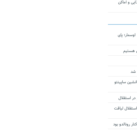
یی و اماکن
اوسمار؛ پای
ی هستیم
 شد
انشین ساپینتو
 در استقلال
استقلال لیاقت
ار رونالدو بود