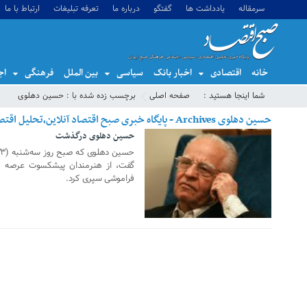
سرمقاله
یادداشت ها
گفتگو
درباره ما
تعرفه تبلیغات
ارتباط با ما
خانه
اقتصادی
اخبار بانک
سیاسی
بین الملل
فرهنگی
اج
شما اینجا هستید :
صفحه اصلی
برچسب زده شده با : حسین دهلوی
حسین دهلوی Archives - پایگاه خبری صبح اقتصاد آنلاین،تحلیل اقتصادی،اخبار اقتصادی
حسین دهلوی درگذشت
15 اکتبر 2019
گفت، از هنرمندان پیشکسوت عرصه موس
فراموشی سپری کرد.