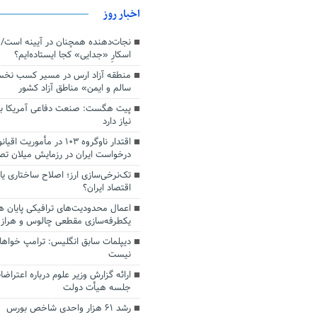
اخبار روز
اسکارِ «جدایی» کجا ایستاده‌ایم؟
منطقه آزاد ارس در مسیر کسب نخ
سالم و ایمن» مناطق آزاد کشور
پیت هگست: صنعت دفاعی آمریکا به
نیاز دارد
درخواست ایران در رزمایش میلان ت
تک‌نرخی‌سازی ارز؛ اصلاح ساختاری ی
اقتصاد ایران؟
اعمال محدودیت‌های ترافیکی پایان ه
یکطرفه‌سازی مقطعی چالوس و هراز
دیپلمات سابق انگلیس:‌ ترامپ خواها
نیست
ارائه گزارش وزیر علوم درباره اعتراضا
جلسه هیأت دولت
رشد ۶۱ هزار واحدی شاخص بورس