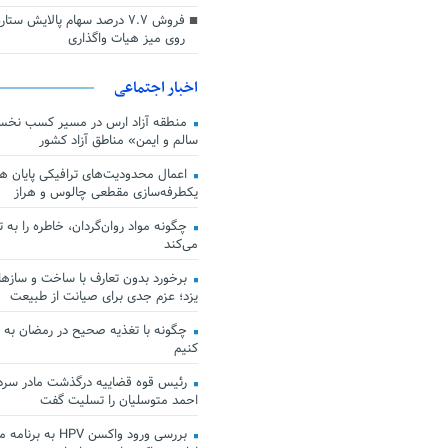
فروش ۷.۷ درصد سهام پالایش س
روی میز هیات واگذاری
اخبار اجتماعی
منطقه آزاد ارس در مسیر کسب نخس
سالم و ایمن» مناطق آزاد کشور
اعمال محدودیت‌های ترافیکی پایان هف
یکطرفه‌سازی مقطعی چالوس و هراز
چگونه مواد روان‌گردان، خاطره را به 
می‌کند
برخورد بدون تعارف با ساخت‌ و سازها
یزد؛ عزم جدی برای صیانت از طبیعت
چگونه با تغذیه صحیح در رمضان به
کنیم
رئیس قوه قضاییه درگذشت مادر سردار
احمد متوسلیان را تسلیت گفت
بررسی ورود واکسن HPV