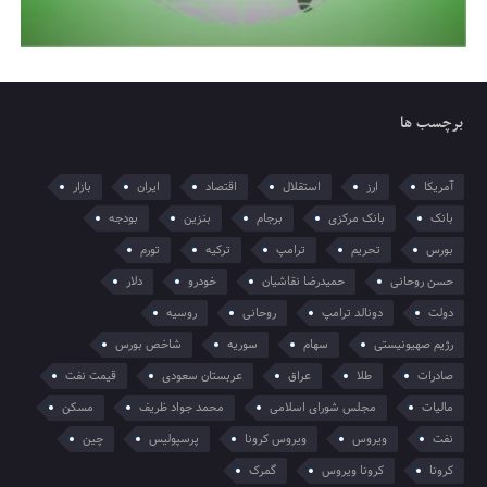
برچسب ها
آمریکا
ارز
استقلال
اقتصاد
ایران
بازار
بانک
بانک مرکزی
برجام
بنزین
بودجه
بورس
تحریم
ترامپ
ترکیه
تورم
حسن روحانی
حمیدرضا نقاشیان
خودرو
دلار
دولت
دونالد ترامپ
روحانی
روسیه
رژیم صهیونیستی
سهام
سوریه
شاخص بورس
صادرات
طلا
عراق
عربستان سعودی
قیمت نفت
مالیات
مجلس شورای اسلامی
محمد جواد ظریف
مسکن
نفت
ویروس
ویروس کرونا
پرسپولیس
چین
کرونا
کرونا ویروس
گمرک