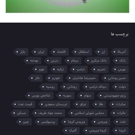
برچسب ها
آمریکا
ارز
استقلال
اقتصاد
ایران
بازار
بانک
بانک مرکزی
برجام
بنزین
بودجه
بورس
تحریم
ترامپ
ترکیه
تورم
حسن روحانی
حمیدرضا نقاشیان
خودرو
دلار
دولت
دونالد ترامپ
روحانی
روسیه
رژیم صهیونیستی
سهام
سوریه
شاخص بورس
صادرات
طلا
عراق
عربستان سعودی
قیمت نفت
مالیات
مجلس شورای اسلامی
محمد جواد ظریف
مسکن
نفت
ویروس
ویروس کرونا
پرسپولیس
چین
کرونا
کرونا ویروس
گمرک