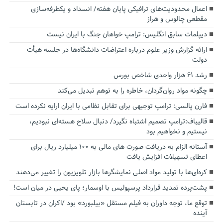
اعمال محدودیت‌های ترافیکی پایان هفته/ انسداد و یکطرفه‌سازی
مقطعی چالوس و هراز
دیپلمات سابق انگلیس:‌ ترامپ خواهان جنگ با ایران نیست
ارائه گزارش وزیر علوم درباره اعتراضات دانشگاه‌ها در جلسه هیأت
دولت
رشد ۶۱ هزار واحدی شاخص بورس
چگونه مواد روان‌گردان، خاطره را به توهم تبدیل می‌کند
فارن پالسی: ترامپ توجیهی برای تقابل نظامی با ایران ارایه نکرده است
قالیباف:ترامپ تصمیم اشتباه نگیرد/ دنبال سلاح هسته‌ای نبودیم،
نیستیم و نخواهیم بود
آستانه الزام به دریافت صورت های مالی به ۱۰۰ میلیارد ریال برای
اعطای تسهیلات افزایش یافت
کره‌ای‌ها با تولید مواد اصلی نمایشگرها بازار تلویزیون را تغییر می‌دهند
پشت‌پرده تمدید قرارداد پرسپولیس با اوسمار؛ پای یحیی در میان است!
توقع ما، توجه داوران به فیلم مستقل «بیلبورد» بود /اکران در تابستان
آینده