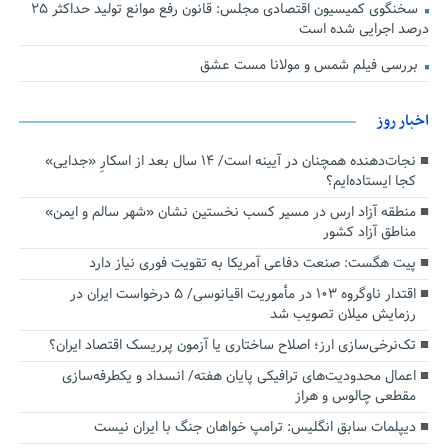
سخنگوی کمیسیون اقتصادی مجلس: قانون رفع موانع تولید حداکثر ۲۵
درصد اجرایی شده است
بررسی فیلم شمس و مولانا مست عشق
اخبار روز
نجات‌دهنده‌ همچنان در آیینه است/ ۱۴ سال بعد از اسکارِ «جدایی»
کجا ایستاده‌ایم؟
منطقه آزاد ارس در مسیر کسب نخستین نشان «شهر سالم و ایمن»
مناطق آزاد کشور
پیت هگست: صنعت دفاعی آمریکا به تقویت فوری نیاز دارد
اقتدار ناوگروه ۱۰۳ در مأموریت‌ اقیانوسی/ ۵ درخواست ایران در
رزمایش میلان تصویب شد
تک‌نرخی‌سازی ارز؛ اصلاح ساختاری یا آزمون پرریسک اقتصاد ایران؟
اعمال محدودیت‌های ترافیکی پایان هفته/ انسداد و یکطرفه‌سازی
مقطعی چالوس و هراز
دیپلمات سابق انگلیس:‌ ترامپ خواهان جنگ با ایران نیست