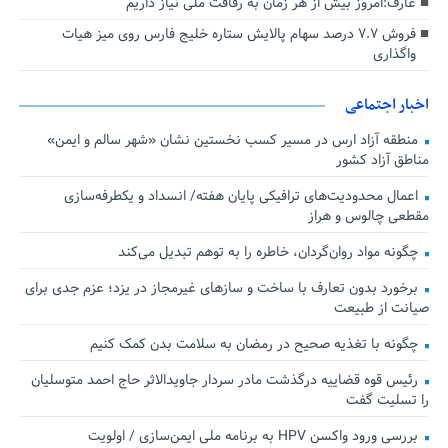
عارف:امروز بیش از هر زمان به رفاقت ملی نیاز داریم
فروش ۷.۷ درصد سهام پالایش ستاره خلیج فارس روی میز هیات
واگذاری
اخبار اجتماعی
منطقه آزاد ارس در مسیر کسب نخستین نشان «شهر سالم و ایمن»
مناطق آزاد کشور
اعمال محدودیت‌های ترافیکی پایان هفته/ انسداد و یکطرفه‌سازی
مقطعی چالوس و هراز
چگونه مواد روان‌گردان، خاطره را به توهم تبدیل می‌کند
برخورد بدون تعارف با ساخت‌ و سازهای غیرمجاز در یزد؛ عزم جدی برای
صیانت از طبیعت
چگونه با تغذیه صحیح در رمضان به سلامت بدن کمک کنیم
رئیس قوه قضاییه درگذشت مادر سردار جاویدالاثر حاج احمد متوسلیان
را تسلیت گفت
بررسی ورود واکسن HPV به برنامه ملی ایمن‌سازی / اولویت