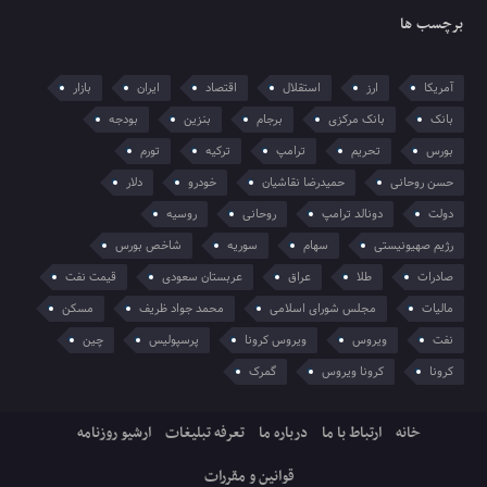
برچسب ها
آمریکا
ارز
استقلال
اقتصاد
ایران
بازار
بانک
بانک مرکزی
برجام
بنزین
بودجه
بورس
تحریم
ترامپ
ترکیه
تورم
حسن روحانی
حمیدرضا نقاشیان
خودرو
دلار
دولت
دونالد ترامپ
روحانی
روسیه
رژیم صهیونیستی
سهام
سوریه
شاخص بورس
صادرات
طلا
عراق
عربستان سعودی
قیمت نفت
مالیات
مجلس شورای اسلامی
محمد جواد ظریف
مسکن
نفت
ویروس
ویروس کرونا
پرسپولیس
چین
کرونا
کرونا ویروس
گمرک
خانه
ارتباط با ما
درباره ما
تعرفه تبلیغات
ارشیو روزنامه
قوانین و مقررات