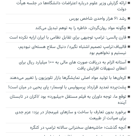
ارائه گزارش وزیر علوم درباره اعتراضات دانشگاه‌ها در جلسه هیأت
دولت
رشد ۶۱ هزار واحدی شاخص بورس
چگونه مواد روان‌گردان، خاطره را به توهم تبدیل می‌کند
فارن پالسی: ترامپ توجیهی برای تقابل نظامی با ایران ارایه نکرده است
قالیباف:ترامپ تصمیم اشتباه نگیرد/ دنبال سلاح هسته‌ای نبودیم،
نیستیم و نخواهیم بود
آستانه الزام به دریافت صورت های مالی به ۱۰۰ میلیارد ریال برای
اعطای تسهیلات افزایش یافت
کره‌ای‌ها با تولید مواد اصلی نمایشگرها بازار تلویزیون را تغییر می‌دهند
پشت‌پرده تمدید قرارداد پرسپولیس با اوسمار؛ پای یحیی در میان است!
توقع ما، توجه داوران به فیلم مستقل «بیلبورد» بود /اکران در تابستان
آینده
برخورد بدون تعارف با ساخت‌ و سازهای غیرمجاز در یزد؛ عزم جدی
برای صیانت از طبیعت
آنچه گذشت؛ حاشیه‌های سخنرانی سالانه ترامپ در کنگره