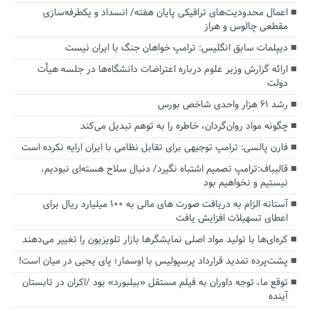
اعمال محدودیت‌های ترافیکی پایان هفته/ انسداد و یکطرفه‌سازی
مقطعی چالوس و هراز
دیپلمات سابق انگلیس:‌ ترامپ خواهان جنگ با ایران نیست
ارائه گزارش وزیر علوم درباره اعتراضات دانشگاه‌ها در جلسه هیأت
دولت
رشد ۶۱ هزار واحدی شاخص بورس
چگونه مواد روان‌گردان، خاطره را به توهم تبدیل می‌کند
فارن پالسی: ترامپ توجیهی برای تقابل نظامی با ایران ارایه نکرده است
قالیباف:ترامپ تصمیم اشتباه نگیرد/ دنبال سلاح هسته‌ای نبودیم،
نیستیم و نخواهیم بود
آستانه الزام به دریافت صورت های مالی به ۱۰۰ میلیارد ریال برای
اعطای تسهیلات افزایش یافت
کره‌ای‌ها با تولید مواد اصلی نمایشگرها بازار تلویزیون را تغییر می‌دهند
پشت‌پرده تمدید قرارداد پرسپولیس با اوسمار؛ پای یحیی در میان است!
توقع ما، توجه داوران به فیلم مستقل «بیلبورد» بود /اکران در تابستان
آینده