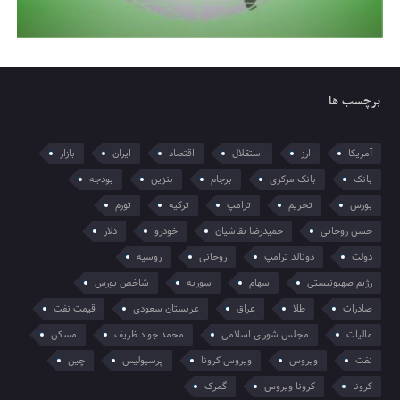
برچسب ها
آمریکا
ارز
استقلال
اقتصاد
ایران
بازار
بانک
بانک مرکزی
برجام
بنزین
بودجه
بورس
تحریم
ترامپ
ترکیه
تورم
حسن روحانی
حمیدرضا نقاشیان
خودرو
دلار
دولت
دونالد ترامپ
روحانی
روسیه
رژیم صهیونیستی
سهام
سوریه
شاخص بورس
صادرات
طلا
عراق
عربستان سعودی
قیمت نفت
مالیات
مجلس شورای اسلامی
محمد جواد ظریف
مسکن
نفت
ویروس
ویروس کرونا
پرسپولیس
چین
کرونا
کرونا ویروس
گمرک