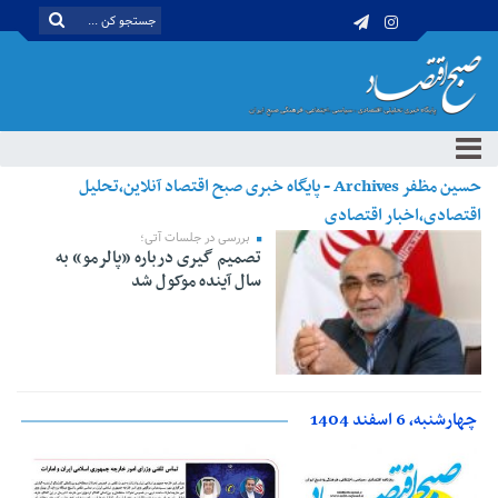
حسین مظفر Archives - پایگاه خبری صبح اقتصاد آنلاین،تحلیل
اقتصادی،اخبار اقتصادی
بررسی در جلسات آتی؛
تصمیم گیری درباره «پالرمو» به
سال آینده موکول شد
چهارشنبه، 6 اسفند 1404