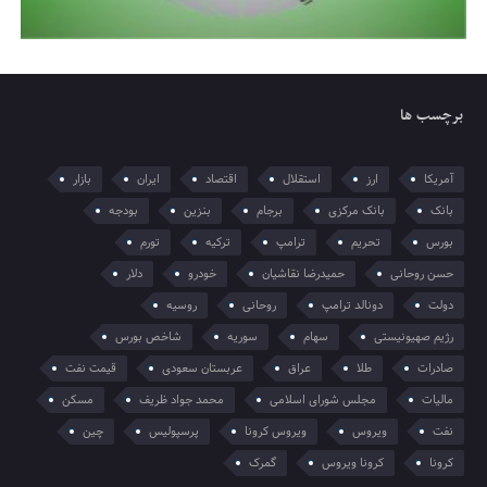
برچسب ها
آمریکا
ارز
استقلال
اقتصاد
ایران
بازار
بانک
بانک مرکزی
برجام
بنزین
بودجه
بورس
تحریم
ترامپ
ترکیه
تورم
حسن روحانی
حمیدرضا نقاشیان
خودرو
دلار
دولت
دونالد ترامپ
روحانی
روسیه
رژیم صهیونیستی
سهام
سوریه
شاخص بورس
صادرات
طلا
عراق
عربستان سعودی
قیمت نفت
مالیات
مجلس شورای اسلامی
محمد جواد ظریف
مسکن
نفت
ویروس
ویروس کرونا
پرسپولیس
چین
کرونا
کرونا ویروس
گمرک