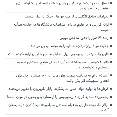
اعمال محدودیت‌های ترافیکی پایان هفته/ انسداد و یکطرفه‌سازی
مقطعی چالوس و هراز
دیپلمات سابق انگلیس:‌ ترامپ خواهان جنگ با ایران نیست
ارائه گزارش وزیر علوم درباره اعتراضات دانشگاه‌ها در جلسه هیأت
دولت
رشد ۶۱ هزار واحدی شاخص بورس
چگونه مواد روان‌گردان، خاطره را به توهم تبدیل می‌کند
فارن پالسی: ترامپ توجیهی برای تقابل نظامی با ایران ارایه نکرده است
قالیباف:ترامپ تصمیم اشتباه نگیرد/ دنبال سلاح هسته‌ای نبودیم،
نیستیم و نخواهیم بود
آستانه الزام به دریافت صورت های مالی به ۱۰۰ میلیارد ریال برای
اعطای تسهیلات افزایش یافت
کره‌ای‌ها با تولید مواد اصلی نمایشگرها بازار تلویزیون را تغییر می‌دهند
پشت‌پرده تمدید قرارداد پرسپولیس با اوسمار؛ پای یحیی در میان است!
توقع ما، توجه داوران به فیلم مستقل «بیلبورد» بود /اکران در تابستان
آینده