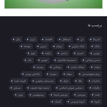
برچسب ها
آمریکا
ارز
استقلال
اقتصاد
ایران
بازار
بانک
بانک مرکزی
برجام
بنزین
بودجه
بورس
تحریم
ترامپ
ترکیه
تورم
حسن روحانی
حمیدرضا نقاشیان
خودرو
دلار
دولت
دونالد ترامپ
روحانی
روسیه
رژیم صهیونیستی
سهام
سوریه
شاخص بورس
صادرات
طلا
عراق
عربستان سعودی
قیمت نفت
مالیات
مجلس شورای اسلامی
محمد جواد ظریف
مسکن
نفت
ویروس
ویروس کرونا
پرسپولیس
چین
کرونا
کرونا ویروس
گمرک