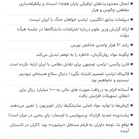
اعمال محدودیت‌های ترافیکی پایان هفته/ انسداد و یکطرفه‌سازی
مقطعی چالوس و هراز
دیپلمات سابق انگلیس:‌ ترامپ خواهان جنگ با ایران نیست
ارائه گزارش وزیر علوم درباره اعتراضات دانشگاه‌ها در جلسه هیأت
دولت
رشد ۶۱ هزار واحدی شاخص بورس
چگونه مواد روان‌گردان، خاطره را به توهم تبدیل می‌کند
فارن پالسی: ترامپ توجیهی برای تقابل نظامی با ایران ارایه نکرده است
قالیباف:ترامپ تصمیم اشتباه نگیرد/ دنبال سلاح هسته‌ای نبودیم،
نیستیم و نخواهیم بود
آستانه الزام به دریافت صورت های مالی به ۱۰۰ میلیارد ریال برای
اعطای تسهیلات افزایش یافت
کره‌ای‌ها با تولید مواد اصلی نمایشگرها بازار تلویزیون را تغییر می‌دهند
پشت‌پرده تمدید قرارداد پرسپولیس با اوسمار؛ پای یحیی در میان است!
توقع ما، توجه داوران به فیلم مستقل «بیلبورد» بود /اکران در تابستان
آینده