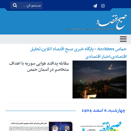
حماص Archives - پایگاه خبری صبح اقتصاد آنلاین،تحلیل
اقتصادی،اخبار اقتصادی
مقابله پدافند هوایی سوریه با اهداف
متخاصم در آسمان حمص
چهارشنبه، 6 اسفند 1404