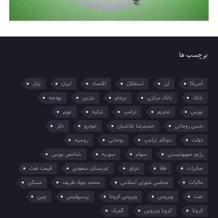
برچسب ها
آمریکا
ارز
استقلال
اقتصاد
ایران
بازار
بانک
بانک مرکزی
برجام
بنزین
بودجه
بورس
تحریم
ترامپ
ترکیه
تورم
حسن روحانی
حمیدرضا نقاشیان
خودرو
دلار
دولت
دونالد ترامپ
روحانی
روسیه
رژیم صهیونیستی
سهام
سوریه
شاخص بورس
صادرات
طلا
عراق
عربستان سعودی
قیمت نفت
مالیات
مجلس شورای اسلامی
محمد جواد ظریف
مسکن
نفت
ویروس
ویروس کرونا
پرسپولیس
چین
کرونا
کرونا ویروس
گمرک