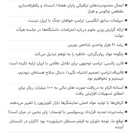
اعمال محدودیت‌های ترافیکی پایان هفته/ انسداد و یکطرفه‌سازی
مقطعی چالوس و هراز
دیپلمات سابق انگلیس:‌ ترامپ خواهان جنگ با ایران نیست
ارائه گزارش وزیر علوم درباره اعتراضات دانشگاه‌ها در جلسه هیأت
دولت
رشد ۶۱ هزار واحدی شاخص بورس
چگونه مواد روان‌گردان، خاطره را به توهم تبدیل می‌کند
فارن پالسی: ترامپ توجیهی برای تقابل نظامی با ایران ارایه نکرده است
قالیباف:ترامپ تصمیم اشتباه نگیرد/ دنبال سلاح هسته‌ای نبودیم،
نیستیم و نخواهیم بود
آستانه الزام به دریافت صورت های مالی به ۱۰۰ میلیارد ریال برای
اعطای تسهیلات افزایش یافت
کره‌ای‌ها با تولید مواد اصلی نمایشگرها بازار تلویزیون را تغییر می‌دهند
پشت‌پرده تمدید قرارداد پرسپولیس با اوسمار؛ پای یحیی در میان است!
توقع ما، توجه داوران به فیلم مستقل «بیلبورد» بود /اکران در تابستان
آینده