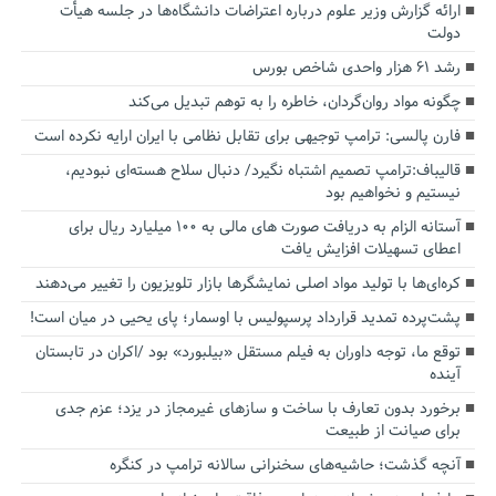
ارائه گزارش وزیر علوم درباره اعتراضات دانشگاه‌ها در جلسه هیأت
دولت
رشد ۶۱ هزار واحدی شاخص بورس
چگونه مواد روان‌گردان، خاطره را به توهم تبدیل می‌کند
فارن پالسی: ترامپ توجیهی برای تقابل نظامی با ایران ارایه نکرده است
قالیباف:ترامپ تصمیم اشتباه نگیرد/ دنبال سلاح هسته‌ای نبودیم،
نیستیم و نخواهیم بود
آستانه الزام به دریافت صورت های مالی به ۱۰۰ میلیارد ریال برای
اعطای تسهیلات افزایش یافت
کره‌ای‌ها با تولید مواد اصلی نمایشگرها بازار تلویزیون را تغییر می‌دهند
پشت‌پرده تمدید قرارداد پرسپولیس با اوسمار؛ پای یحیی در میان است!
توقع ما، توجه داوران به فیلم مستقل «بیلبورد» بود /اکران در تابستان
آینده
برخورد بدون تعارف با ساخت‌ و سازهای غیرمجاز در یزد؛ عزم جدی
برای صیانت از طبیعت
آنچه گذشت؛ حاشیه‌های سخنرانی سالانه ترامپ در کنگره