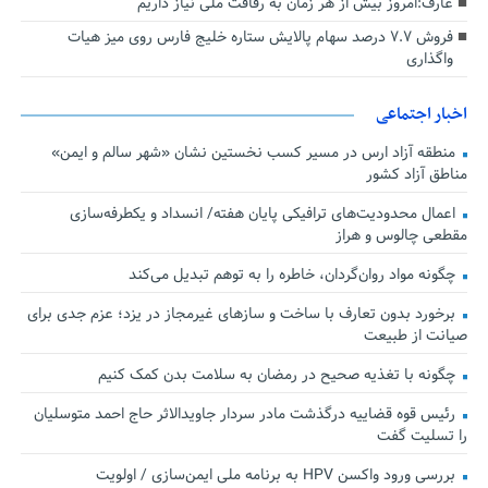
عارف:امروز بیش از هر زمان به رفاقت ملی نیاز داریم
فروش ۷.۷ درصد سهام پالایش ستاره خلیج فارس روی میز هیات
واگذاری
اخبار اجتماعی
منطقه آزاد ارس در مسیر کسب نخستین نشان «شهر سالم و ایمن»
مناطق آزاد کشور
اعمال محدودیت‌های ترافیکی پایان هفته/ انسداد و یکطرفه‌سازی
مقطعی چالوس و هراز
چگونه مواد روان‌گردان، خاطره را به توهم تبدیل می‌کند
برخورد بدون تعارف با ساخت‌ و سازهای غیرمجاز در یزد؛ عزم جدی برای
صیانت از طبیعت
چگونه با تغذیه صحیح در رمضان به سلامت بدن کمک کنیم
رئیس قوه قضاییه درگذشت مادر سردار جاویدالاثر حاج احمد متوسلیان
را تسلیت گفت
بررسی ورود واکسن HPV به برنامه ملی ایمن‌سازی / اولویت