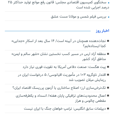
سخنگوی کمیسیون اقتصادی مجلس: قانون رفع موانع تولید حداکثر ۲۵
درصد اجرایی شده است
بررسی فیلم شمس و مولانا مست عشق
اخبار روز
نجات‌دهنده‌ همچنان در آیینه است/ ۱۴ سال بعد از اسکارِ «جدایی»
کجا ایستاده‌ایم؟
منطقه آزاد ارس در مسیر کسب نخستین نشان «شهر سالم و ایمن»
مناطق آزاد کشور
پیت هگست: صنعت دفاعی آمریکا به تقویت فوری نیاز دارد
اقتدار ناوگروه ۱۰۳ در مأموریت‌ اقیانوسی/ ۵ درخواست ایران در
رزمایش میلان تصویب شد
تک‌نرخی‌سازی ارز؛ اصلاح ساختاری یا آزمون پرریسک اقتصاد ایران؟
اعمال محدودیت‌های ترافیکی پایان هفته/ انسداد و یکطرفه‌سازی
مقطعی چالوس و هراز
دیپلمات سابق انگلیس:‌ ترامپ خواهان جنگ با ایران نیست