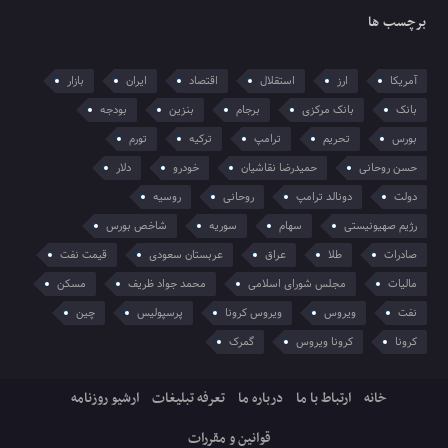
برچسب ها
آمریکا
ارز
استقلال
اقتصاد
ایران
بازار
بانک
بانک مرکزی
برجام
بنزین
بودجه
بورس
تحریم
ترامپ
ترکیه
تورم
حسن روحانی
حمیدرضا نقاشیان
خودرو
دلار
دولت
دونالد ترامپ
روحانی
روسیه
رژیم صهیونیستی
سهام
سوریه
شاخص بورس
صادرات
طلا
عراق
عربستان سعودی
قیمت نفت
مالیات
مجلس شورای اسلامی
محمد جواد ظریف
مسکن
نفت
ویروس
ویروس کرونا
پرسپولیس
چین
کرونا
کرونا ویروس
گمرک
خانه
ارتباط با ما
درباره ما
تعرفه تبلیغات
ارشیو روزنامه
قوانین و مقررات