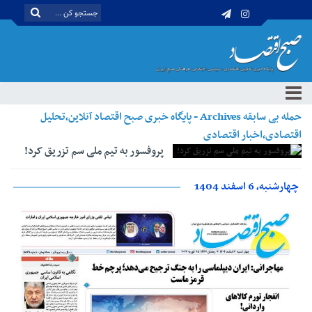
حمله بی سابقه Archives - پایگاه خبری صبح اقتصاد آنلاین،تحلیل
اقتصادی،اخبار اقتصادی
پروفسور به تیم ملی سم تزریق کرد!
چهارشنبه، 6 اسفند 1404