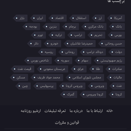
برچسب ها
آمریکا
ارز
استقلال
اقتصاد
ایران
بازار
بانک
بانک مرکزی
برجام
بنزین
بودجه
بورس
تحریم
ترامپ
ترکیه
تورم
حسن روحانی
حمیدرضا نقاشیان
خودرو
دلار
دولت
دونالد ترامپ
روحانی
روسیه
رژیم صهیونیستی
سهام
سوریه
شاخص بورس
صادرات
طلا
عراق
عربستان سعودی
قیمت نفت
مالیات
مجلس شورای اسلامی
محمد جواد ظریف
مسکن
نفت
ویروس
ویروس کرونا
پرسپولیس
چین
کرونا
کرونا ویروس
گمرک
خانه
ارتباط با ما
درباره ما
تعرفه تبلیغات
ارشیو روزنامه
قوانین و مقررات