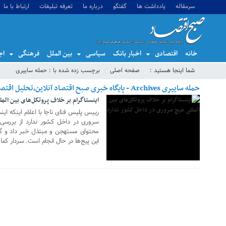
سرمقاله
یادداشت ها
گفتگو
درباره ما
تعرفه تبلیغات
ارتباط با ما
خانه
اقتصادی
اخبار بانک
سیاسی
بین الملل
فرهنگی
اج
29 آوریل 2018
شما اینجا هستید :
صفحه اصلی
برچسب زده شده با : حمله ساییری
حمله ساییری Archives - پایگاه خبری صبح اقتصاد آنلاین،تحلیل اقتصادی،اخبار اقتصادی
اینستاگرام بر خلاف پروتکل‌های بین ال
رییس پلیس فتای ناجا با اعلام اینکه این
محتوای مستهجن و مبتذل خبر داد و گف
این پیج‌ها در حال انجام است. سردار کم