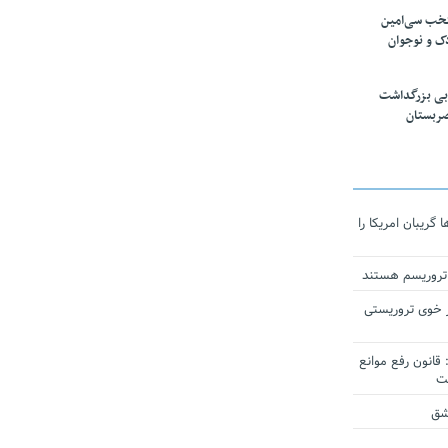
تخب سی‌امین
ک و نوجوان
بی بزرگداشت
صربستان
ریبان امریکا را
 تروریسم هستند
 خوی تروریستی
انون رفع موانع
شق