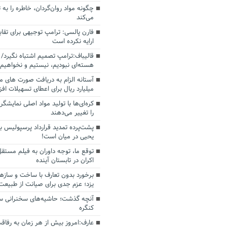
چگونه مواد روان‌گردان، خاطره را به 
می‌کند
فارن پالسی: ترامپ توجیهی برای تقابل
ارایه نکرده است
قالیباف:ترامپ تصمیم اشتباه نگیرد/ 
هسته‌ای نبودیم، نیستیم و نخواهیم 
میلیارد ریال برای اعطای تسهیلات اف
کره‌ای‌ها با تولید مواد اصلی نمایشگره
را تغییر می‌دهند
پشت‌پرده تمدید قرارداد پرسپولیس با
یحیی در میان است!
توقع ما، توجه داوران به فیلم مستقل
اکران در تابستان آینده
برخورد بدون تعارف با ساخت‌ و سازه
یزد؛ عزم جدی برای صیانت از طبیعت
آنچه گذشت؛ حاشیه‌های سخنرانی سال
کنگره
عارف:امروز بیش از هر زمان به رفاقت