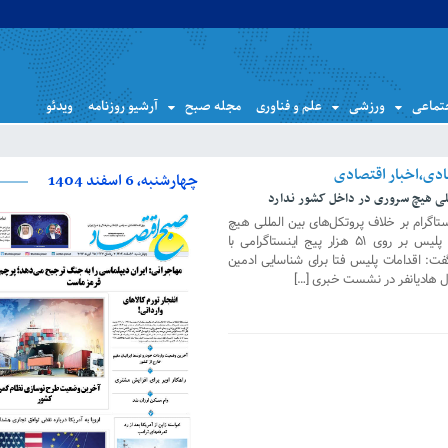
تماعی
ورزشی
علم و فناوری
مجله صبح
آرشیو روزنامه
ویدئو
چهارشنبه، 6 اسفند 1404
مللی هیچ سروری در داخل کشور ندارد
ستاگرام بر خلاف پروتکل‌های بین المللی هیچ
سروری در داخل کشور ندارد از بررسی پلیس بر روی ۵۱ هزار پیج اینستاگرامی با
ت: اقدامات پلیس فتا برای شناسایی ادمین
ال هادیانفر در نشست خبری […]