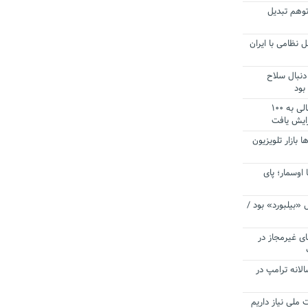
توهم تبدیل
 نظامی با ایران
دنبال سلاح
بود
آستانه الزام به دریافت صورت های مالی به ۱۰۰
زایش یافت
ا بازار تلویزیون
 اوسمار؛ پای
 «بیلبورد» بود /
ای غیرمجاز در
انه ترامپ در
 ملی نیاز داریم