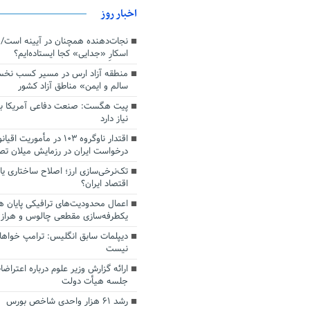
اخبار روز
اسکارِ «جدایی» کجا ایستاده‌ایم؟
منطقه آزاد ارس در مسیر کسب نخ
سالم و ایمن» مناطق آزاد کشور
پیت هگست: صنعت دفاعی آمریکا به
نیاز دارد
درخواست ایران در رزمایش میلان ت
تک‌نرخی‌سازی ارز؛ اصلاح ساختاری ی
اقتصاد ایران؟
اعمال محدودیت‌های ترافیکی پایان ه
یکطرفه‌سازی مقطعی چالوس و هراز
دیپلمات سابق انگلیس:‌ ترامپ خواها
نیست
ارائه گزارش وزیر علوم درباره اعتراضا
جلسه هیأت دولت
رشد ۶۱ هزار واحدی شاخص بورس