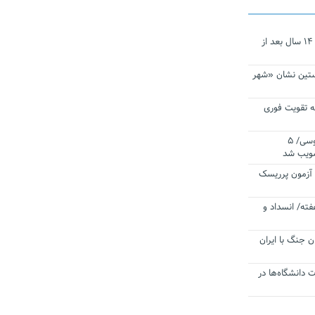
نجات‌دهنده‌ همچنان در آیینه است/ ۱۴ سال بعد از
ستین نشان «شهر
 تقویت فوری
اقتدار ناوگروه ۱۰۳ در مأموریت‌ اقیانوسی/ ۵
صویب شد
ا آزمون پرریسک
فته/ انسداد و
ن جنگ با ایران
ت دانشگاه‌ها در