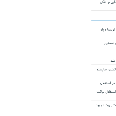
یی و اماکن
اوسمار؛ پای
ی هستیم
 شد
انشین ساپینتو
 در استقلال
استقلال لیاقت
ار رونالدو بود