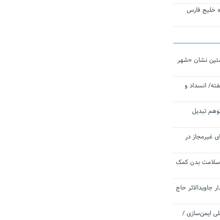
تاره خلیج فارس
تین نشان «شهر
ته/ انسداد و
توهم تبدیل
ی غیرمجاز در
 سلامت بدن کمک
 جاویدالاثر حاج
 به برنامه ملی ایمن‌سازی /