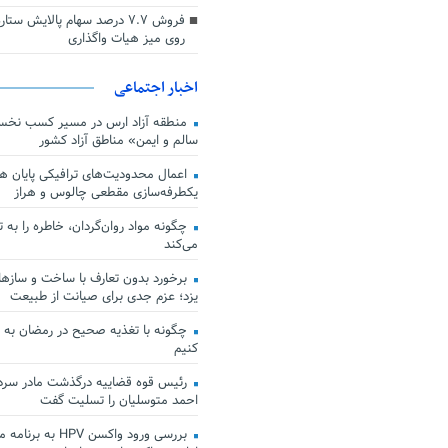
فروش ۷.۷ درصد سهام پالایش س
روی میز هیات واگذاری
اخبار اجتماعی
منطقه آزاد ارس در مسیر کسب نخس
سالم و ایمن» مناطق آزاد کشور
اعمال محدودیت‌های ترافیکی پایان هف
یکطرفه‌سازی مقطعی چالوس و هراز
چگونه مواد روان‌گردان، خاطره را به 
می‌کند
برخورد بدون تعارف با ساخت‌ و سازها
یزد؛ عزم جدی برای صیانت از طبیعت
چگونه با تغذیه صحیح در رمضان به
کنیم
رئیس قوه قضاییه درگذشت مادر سردار
احمد متوسلیان را تسلیت گفت
بررسی ورود واکسن HPV