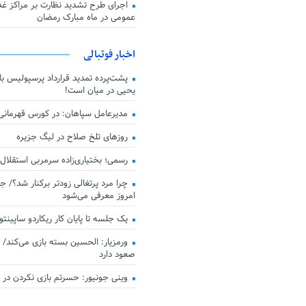
اجرای طرح تشدید نظارت بر مراکز غذا
عمومی در ماه مبارک رمضان
اخبار فوتبالی
پشت‌پرده تمدید قرارداد پرسپولیس با 
یحیی در میان است!
مدیرعامل سپاهان: در کورس قهرمان
روزهای تلخ صلاح در لیگ جزیره
رسمی؛ بختیاری‌زاده سرمربی استقلال
چرا مرد پرتغالی زودتر برکنار شد؟/ ج
امروز معرفی می‌شود
یک جلسه تا پایان کار ریکاردو ساپینتو
ورمزیار: الحسین بسته بازی می‌کند/ 
صعود دارد
وینی جونیور: حسرتم بازی نکردن در کن