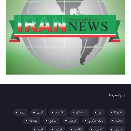
برچسب ها
آمریکا
ارز
استقلال
اقتصاد
ایران
بازار
بانک
بانک مرکزی
برجام
بنزین
بودجه
بورس
تحریم
ترامپ
ترکیه
تورم