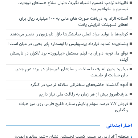
قالیباف:ترامپ تصمیم اشتباه نگیرد/ دنبال سلاح هسته‌ای نبودیم،
نیستیم و نخواهیم بود
آستانه الزام به دریافت صورت های مالی به ۱۰۰ میلیارد ریال برای
اعطای تسهیلات افزایش یافت
کره‌ای‌ها با تولید مواد اصلی نمایشگرها بازار تلویزیون را تغییر می‌دهند
پشت‌پرده تمدید قرارداد پرسپولیس با اوسمار؛ پای یحیی در میان است!
توقع ما، توجه داوران به فیلم مستقل «بیلبورد» بود /اکران در تابستان
آینده
برخورد بدون تعارف با ساخت‌ و سازهای غیرمجاز در یزد؛ عزم جدی
برای صیانت از طبیعت
آنچه گذشت؛ حاشیه‌های سخنرانی سالانه ترامپ در کنگره
عارف:امروز بیش از هر زمان به رفاقت ملی نیاز داریم
فروش ۷.۷ درصد سهام پالایش ستاره خلیج فارس روی میز هیات
واگذاری
اخبار اجتماعی
منطقه آزاد ارس در مسیر کسب نخستین نشان «شهر سالم و ایمن»