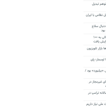
توهم تبدیل
 نظامی با ایران
دنبال سلاح
بود
آستانه الزام به دریافت صورت های مالی به ۱۰۰
زایش یافت
ا بازار تلویزیون
 اوسمار؛ پای
 «بیلبورد» بود /
ای غیرمجاز در
انه ترامپ در
 ملی نیاز داریم