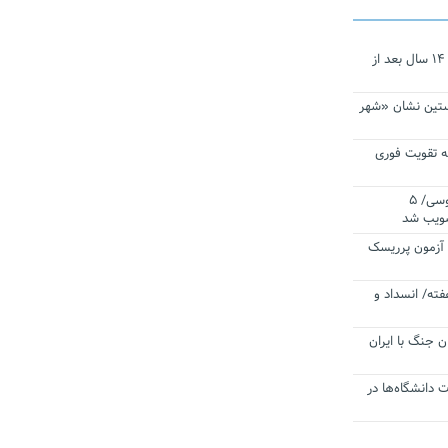
نجات‌دهنده‌ همچنان در آیینه است/ ۱۴ سال بعد از
ستین نشان «شهر
 تقویت فوری
اقتدار ناوگروه ۱۰۳ در مأموریت‌ اقیانوسی/ ۵
صویب شد
ا آزمون پرریسک
فته/ انسداد و
ن جنگ با ایران
ت دانشگاه‌ها در