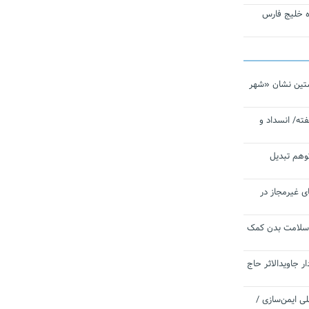
تاره خلیج فارس
تین نشان «شهر
ته/ انسداد و
توهم تبدیل
ی غیرمجاز در
 سلامت بدن کمک
 جاویدالاثر حاج
 به برنامه ملی ایمن‌سازی /