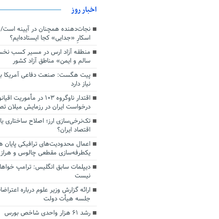
اخبار روز
اسکارِ «جدایی» کجا ایستاده‌ایم؟
منطقه آزاد ارس در مسیر کسب نخ
سالم و ایمن» مناطق آزاد کشور
پیت هگست: صنعت دفاعی آمریکا به
نیاز دارد
درخواست ایران در رزمایش میلان ت
تک‌نرخی‌سازی ارز؛ اصلاح ساختاری ی
اقتصاد ایران؟
اعمال محدودیت‌های ترافیکی پایان ه
یکطرفه‌سازی مقطعی چالوس و هراز
دیپلمات سابق انگلیس:‌ ترامپ خواها
نیست
ارائه گزارش وزیر علوم درباره اعتراضا
جلسه هیأت دولت
رشد ۶۱ هزار واحدی شاخص بورس