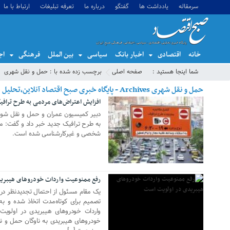
سرمقاله
یادداشت ها
گفتگو
درباره ما
تعرفه تبلیغات
ارتباط با ما
خانه
اقتصادی
اخبار بانک
سیاسی
بین الملل
فرهنگی
اج
شما اینجا هستید :
صفحه اصلی
برچسب زده شده با : حمل و نقل شهری
حمل و نقل شهری Archives - پایگاه خبری صبح اقتصاد آنلاین،تحلیل اقتصادی،اخبار اقتصادی
افزایش اعتراض‌های مردمی به طرح تراف
14 جولای 2019
دبیر کمیسیون عمران و حمل و نقل شورا
به طرح ترافیک جدید خبر داد و گفت: مت
شخصی و غیرکارشناسی شده است.
14 جولای 2018
رفع ممنوعیت واردات خودروهای هیبری
یک مقام مسئول از احتمال تجدیدنظر در 
تصمیم برای کوتاه‌مدت اتخاذ شده و به
واردات خودروهای هیبریدی در اولویت
خودروهای هیبریدی به ناوگان حمل و 
28 ژوئن 2018