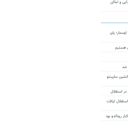
یی و اماکن
اوسمار؛ پای
ی هستیم
 شد
انشین ساپینتو
 در استقلال
استقلال لیاقت
ار رونالدو بود