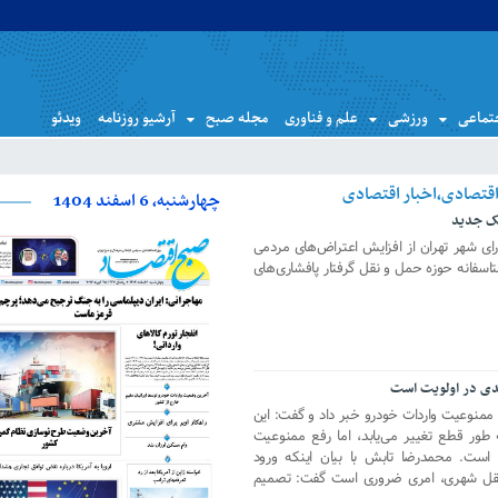
تماعی
ورزشی
علم و فناوری
مجله صبح
آرشیو روزنامه
ویدئو
چهارشنبه، 6 اسفند 1404
یک جدید
ی شهر تهران از افزایش اعتراض‌های مردمی
اسفانه حوزه حمل و نقل گرفتار پافشاری‌های
دی در اولویت است
ممنوعیت واردات خودرو خبر داد و گفت: این
 طور قطع تغییر می‌یابد، اما رفع ممنوعیت
 است. محمدرضا تابش با بیان اینکه ورود
نقل شهری، امری ضروری است گفت: تصمیم