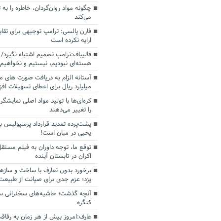
چگونه مواد روان‌گردان، خاطره را به 
می‌کند
فارن پالسی: ترامپ توجیهی برای تقابل
ارایه نکرده است
قالیباف:ترامپ تصمیم اشتباه نگیرد/ 
هسته‌ای نبودیم، نیستیم و نخواهیم 
میلیارد ریال برای اعطای تسهیلات اف
کره‌ای‌ها با تولید مواد اصلی نمایشگره
را تغییر می‌دهند
پشت‌پرده تمدید قرارداد پرسپولیس با
یحیی در میان است!
توقع ما، توجه داوران به فیلم مستقل
اکران در تابستان آینده
برخورد بدون تعارف با ساخت‌ و سازه
یزد؛ عزم جدی برای صیانت از طبیعت
آنچه گذشت؛ حاشیه‌های سخنرانی سال
کنگره
عارف:امروز بیش از هر زمان به رفاقت