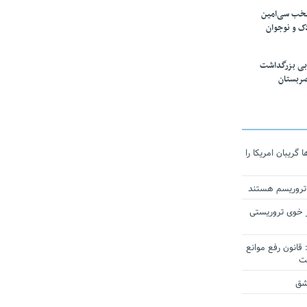
تخب سی‌امین
ک و نوجوان
بی بزرگداشت
صربستان
ریبان امریکا را
 تروریسم هستند
 خوی تروریستی
انون رفع موانع
شق