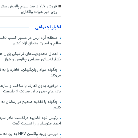
فروش ۷.۷ درصد سهام پالایش س
روی میز هیات واگذاری
اخبار اجتماعی
منطقه آزاد ارس در مسیر کسب نخس
سالم و ایمن» مناطق آزاد کشور
اعمال محدودیت‌های ترافیکی پایان هف
یکطرفه‌سازی مقطعی چالوس و هراز
چگونه مواد روان‌گردان، خاطره را به 
می‌کند
برخورد بدون تعارف با ساخت‌ و سازها
یزد؛ عزم جدی برای صیانت از طبیعت
چگونه با تغذیه صحیح در رمضان به
کنیم
رئیس قوه قضاییه درگذشت مادر سردار
احمد متوسلیان را تسلیت گفت
بررسی ورود واکسن HPV